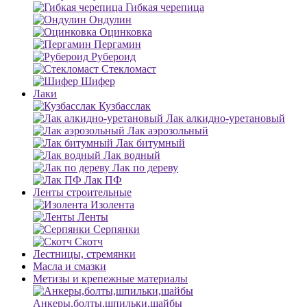
Гибкая черепица
Ондулин
Оцинковка
Пергамин
Рубероид
Стекломаст
Шифер
Лаки
Кузбасслак
Лак алкидно-уретановый
Лак аэрозольный
Лак битумный
Лак водный
Лак по дереву
Лак ПФ
Ленты строительные
Изолента
Ленты
Серпянки
Скотч
Лестницы, стремянки
Масла и смазки
Метизы и крепежные материалы
Анкеры,болты,шпильки,шайбы