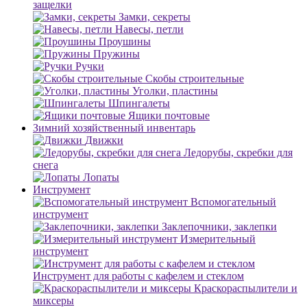
защелки
Замки, секреты
Навесы, петли
Проушины
Пружины
Ручки
Скобы строительные
Уголки, пластины
Шпингалеты
Ящики почтовые
Зимний хозяйственный инвентарь
Движки
Ледорубы, скребки для
снега
Лопаты
Инструмент
Вспомогательный
инструмент
Заклепочники, заклепки
Измерительный
инструмент
Инструмент для работы с кафелем и стеклом
Краскораспылители и
миксеры