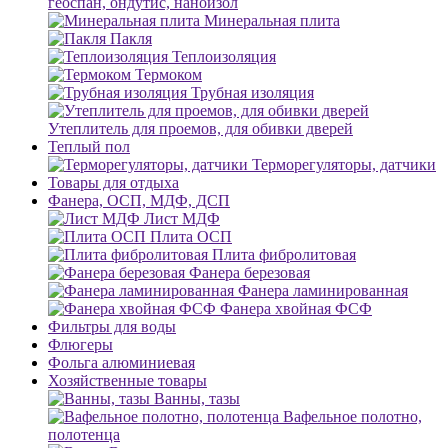
геоспан, ондутис, наноизол
Минеральная плита
Пакля
Теплоизоляция
Термоком
Трубная изоляция
Утеплитель для проемов, для обивки дверей
Теплый пол
Терморегуляторы, датчики
Товары для отдыха
Фанера, ОСП, МДФ, ДСП
Лист МДФ
Плита ОСП
Плита фибролитовая
Фанера березовая
Фанера ламинированная
Фанера хвойная ФСФ
Фильтры для воды
Флюгеры
Фольга алюминиевая
Хозяйственные товары
Ванны, тазы
Вафельное полотно,
полотенца