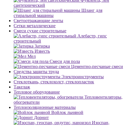
Фумлента, лен
сантехнический
Шланг для
стиральной машины
Светоотражающие ленты
Сетки металлические
Смеси сухие строительные
Алебастр, гипс
строительный
Затирка
Известь
Мел
Смеси для пола
Цементно-песчаные смеси
Средства защиты труда
Электроинструменты
Стеклоткань, стеклохолст, стеклопластик
Такелаж
Тепловое оборудование
Тепловентиляторы,
обогреватели
Теплоизоляционные материалы
Войлок льняной
Дорнит
Изоспан,