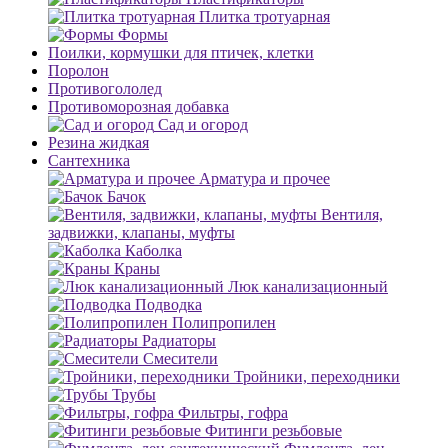
Плитка тротуарная
Формы
Поилки, кормушки для птичек, клетки
Поролон
Противогололед
Противоморозная добавка
Сад и огород
Резина жидкая
Сантехника
Арматура и прочее
Бачок
Вентиля,
задвижки, клапаны, муфты
Каболка
Краны
Люк канализационный
Подводка
Полипропилен
Радиаторы
Смесители
Тройники, переходники
Трубы
Фильтры, гофра
Фитинги резьбовые