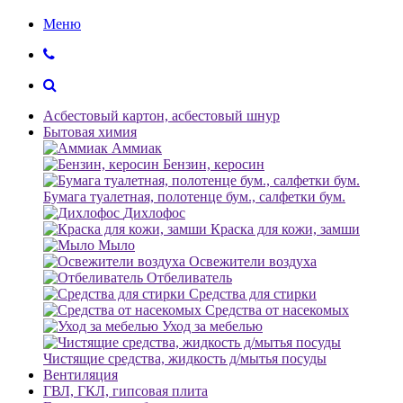
Меню
Асбестовый картон, асбестовый шнур
Бытовая химия
Аммиак
Бензин, керосин
Бумага туалетная, полотенце бум., салфетки бум.
Дихлофос
Краска для кожи, замши
Мыло
Освежители воздуха
Отбеливатель
Средства для стирки
Средства от насекомых
Уход за мебелью
Чистящие средства, жидкость д/мытья посуды
Вентиляция
ГВЛ, ГКЛ, гипсовая плита