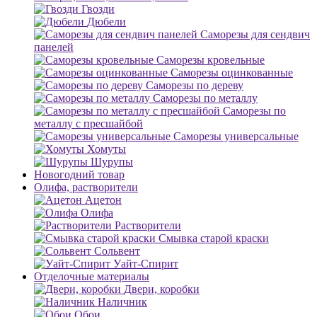
Гвозди
Дюбели
Саморезы для сендвич
панелей
Саморезы кровельные
Саморезы оцинкованные
Саморезы по дереву
Саморезы по металлу
Саморезы по
металлу с пресшайбой
Саморезы универсальные
Хомуты
Шурупы
Новогодний товар
Олифа, растворители
Ацетон
Олифа
Растворители
Смывка старой краски
Сольвент
Уайт-Спирит
Отделочные материалы
Двери, коробки
Наличник
Обои