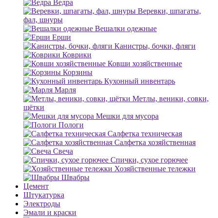
Ведра
Веревки, шпагаты,
фал, шнуры
Вешалки одежные
Ерши
Канистры, бочки, фляги
Коврики
Ковши хозяйственные
Корзины
Кухонный инвентарь
Марля
Метлы, веники, совки,
щётки
Мешки для мусора
Пологи
Салфетка техническая
Салфетка хозяйственная
Свеча
Спички, сухое горючее
Хозяйственные тележки
Швабры
Цемент
Штукатурка
Электроды
Эмали и краски