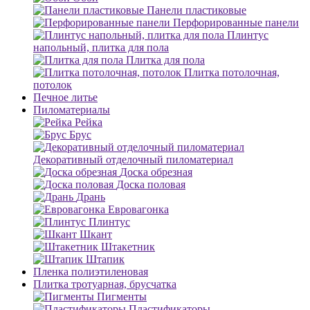
Панели пластиковые
Перфорированные панели
Плинтус
напольный, плитка для пола
Плитка для пола
Плитка потолочная,
потолок
Печное литье
Пиломатериалы
Рейка
Брус
Декоративный отделочный пиломатериал
Доска обрезная
Доска половая
Дрань
Евровагонка
Плинтус
Шкант
Штакетник
Штапик
Пленка полиэтиленовая
Плитка тротуарная, брусчатка
Пигменты
Пластификаторы