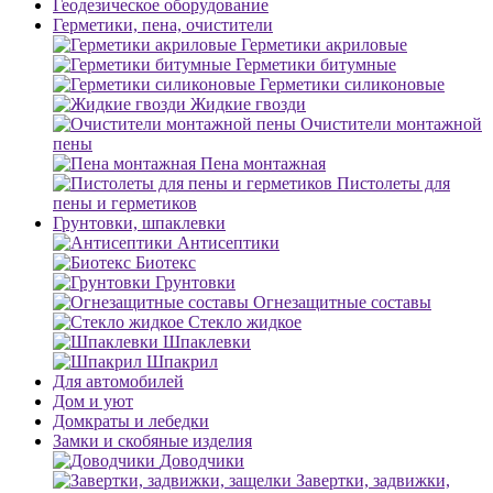
Геодезическое оборудование
Герметики, пена, очистители
Герметики акриловые
Герметики битумные
Герметики силиконовые
Жидкие гвозди
Очистители монтажной
пены
Пена монтажная
Пистолеты для
пены и герметиков
Грунтовки, шпаклевки
Антисептики
Биотекс
Грунтовки
Огнезащитные составы
Стекло жидкое
Шпаклевки
Шпакрил
Для автомобилей
Дом и уют
Домкраты и лебедки
Замки и скобяные изделия
Доводчики
Завертки, задвижки,