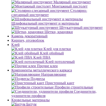
Малярный инструмент
Монтажный пистолет
Столярно-
слесарный инструмент
Шлифовальный инструмент и материалы
Штукатурный инструмент
Щетки, крацовки
Камень декоративный
Кирпич, отсевоблок
Клей
Клей для плитки
Клей обойный
Клей ПВА
Клей потолочный
Прочие клеи
Компоненты металлического каркаса
Направляющие
Подвесы
Пристенный кант
Профили строительные
Соединители,
удлинители профиля
Кровельные материалы
Битум