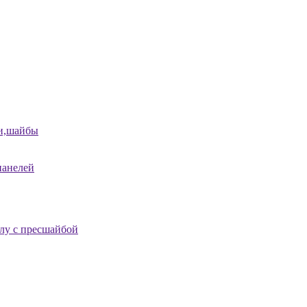
и,шайбы
панелей
лу с пресшайбой