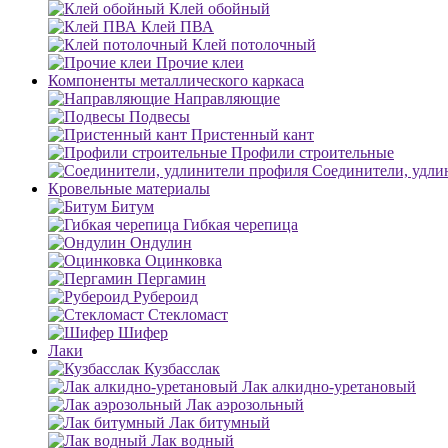
Клей обойный
Клей ПВА
Клей потолочный
Прочие клеи
Компоненты металлического каркаса
Направляющие
Подвесы
Пристенный кант
Профили строительные
Соединители, удли
Кровельные материалы
Битум
Гибкая черепица
Ондулин
Оцинковка
Пергамин
Рубероид
Стекломаст
Шифер
Лаки
Кузбасслак
Лак алкидно-уретановый
Лак аэрозольный
Лак битумный
Лак водный