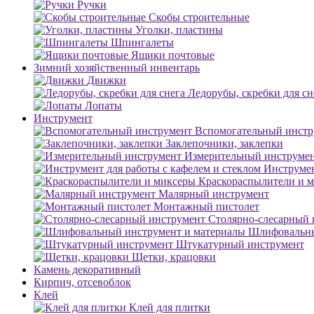
Ручки
Скобы строительные
Уголки, пластины
Шпингалеты
Ящики почтовые
Зимний хозяйственный инвентарь
Движки
Ледорубы, скребки для сн
Лопаты
Инструмент
Вспомогательный инстр
Заклепочники, заклепки
Измерительный инструме
Инструмен
Краскораспылители и 
Малярный инструмент
Монтажный пистолет
Столярно-слесарный 
Шлифовальны
Штукатурный инструмент
Щетки, крацовки
Камень декоративный
Кирпич, отсевоблок
Клей
Клей для плитки