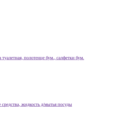
 туалетная, полотенце бум., салфетки бум.
 средства, жидкость д/мытья посуды