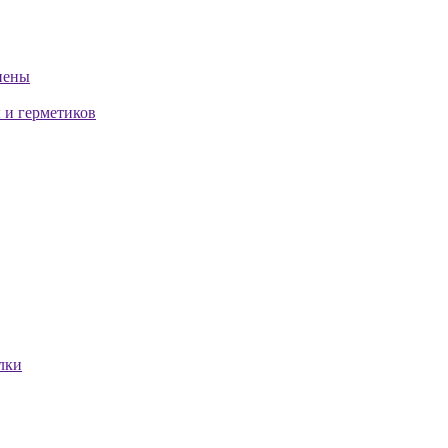
пены
 и герметиков
лки