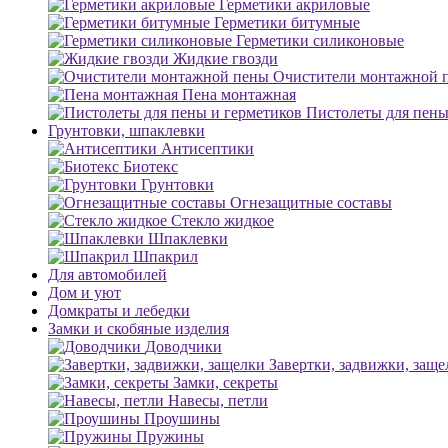
Герметики акриловые
Герметики битумные
Герметики силиконовые
Жидкие гвозди
Очистители монтажной 
Пена монтажная
Пистолеты для пены
Грунтовки, шпаклевки
Антисептики
Биотекс
Грунтовки
Огнезащитные составы
Стекло жидкое
Шпаклевки
Шпакрил
Для автомобилей
Дом и уют
Домкраты и лебедки
Замки и скобяные изделия
Доводчики
Завертки, задвижки, заще
Замки, секреты
Навесы, петли
Проушины
Пружины