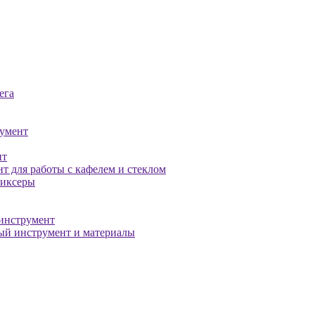
ега
умент
нт
т для работы с кафелем и стеклом
миксеры
инструмент
й инструмент и материалы