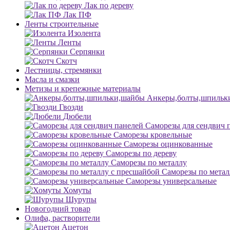
Лак по дереву
Лак ПФ
Ленты строительные
Изолента
Ленты
Серпянки
Скотч
Лестницы, стремянки
Масла и смазки
Метизы и крепежные материалы
Анкеры,болты,шпильк
Гвозди
Дюбели
Саморезы для сендвич 
Саморезы кровельные
Саморезы оцинкованные
Саморезы по дереву
Саморезы по металлу
Саморезы по метал
Саморезы универсальные
Хомуты
Шурупы
Новогодний товар
Олифа, растворители
Ацетон