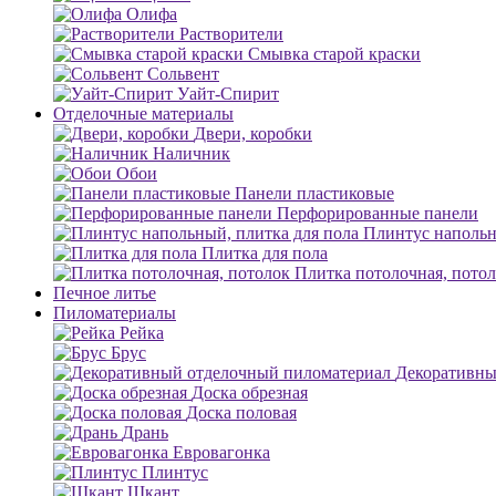
Олифа
Растворители
Смывка старой краски
Сольвент
Уайт-Спирит
Отделочные материалы
Двери, коробки
Наличник
Обои
Панели пластиковые
Перфорированные панели
Плинтус напольн
Плитка для пола
Плитка потолочная, пото
Печное литье
Пиломатериалы
Рейка
Брус
Декоративны
Доска обрезная
Доска половая
Дрань
Евровагонка
Плинтус
Шкант