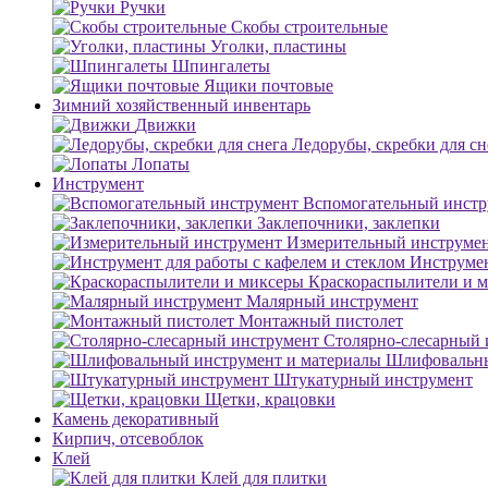
Ручки
Скобы строительные
Уголки, пластины
Шпингалеты
Ящики почтовые
Зимний хозяйственный инвентарь
Движки
Ледорубы, скребки для сн
Лопаты
Инструмент
Вспомогательный инстр
Заклепочники, заклепки
Измерительный инструме
Инструмен
Краскораспылители и 
Малярный инструмент
Монтажный пистолет
Столярно-слесарный 
Шлифовальны
Штукатурный инструмент
Щетки, крацовки
Камень декоративный
Кирпич, отсевоблок
Клей
Клей для плитки