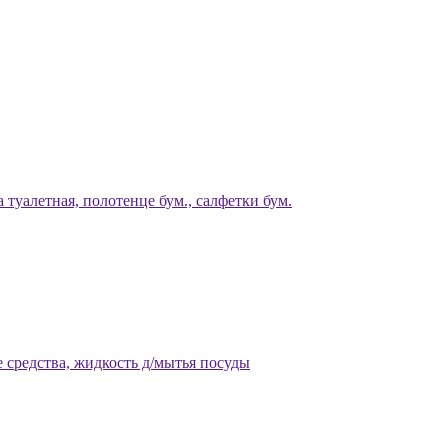
 туалетная, полотенце бум., салфетки бум.
 средства, жидкость д/мытья посуды