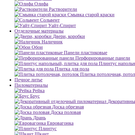
Олифа
Растворители
Смывка старой краски
Сольвент
Уайт-Спирит
Отделочные материалы
Двери, коробки
Наличник
Обои
Панели пластиковые
Перфорированные панели
Плинтус напольн
Плитка для пола
Плитка потолочная, пото
Печное литье
Пиломатериалы
Рейка
Брус
Декоративны
Доска обрезная
Доска половая
Дрань
Евровагонка
Плинтус
Шкант