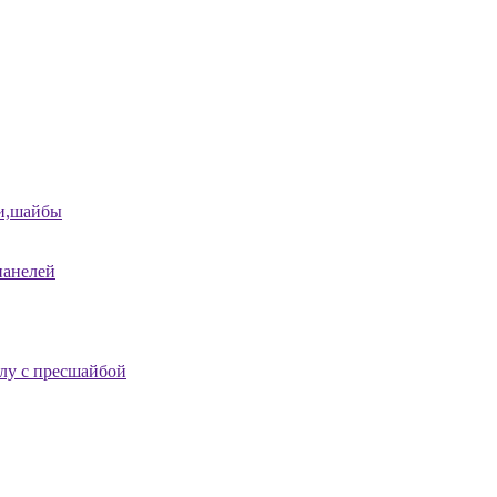
и,шайбы
панелей
лу с пресшайбой