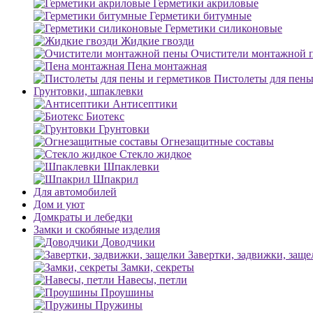
Герметики акриловые
Герметики битумные
Герметики силиконовые
Жидкие гвозди
Очистители монтажной 
Пена монтажная
Пистолеты для пены
Грунтовки, шпаклевки
Антисептики
Биотекс
Грунтовки
Огнезащитные составы
Стекло жидкое
Шпаклевки
Шпакрил
Для автомобилей
Дом и уют
Домкраты и лебедки
Замки и скобяные изделия
Доводчики
Завертки, задвижки, заще
Замки, секреты
Навесы, петли
Проушины
Пружины