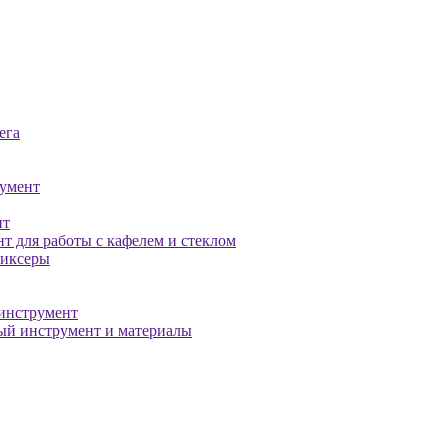
ега
умент
нт
т для работы с кафелем и стеклом
миксеры
инструмент
й инструмент и материалы