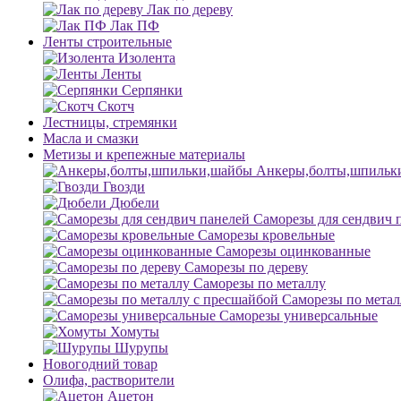
Лак по дереву
Лак ПФ
Ленты строительные
Изолента
Ленты
Серпянки
Скотч
Лестницы, стремянки
Масла и смазки
Метизы и крепежные материалы
Анкеры,болты,шпильк
Гвозди
Дюбели
Саморезы для сендвич 
Саморезы кровельные
Саморезы оцинкованные
Саморезы по дереву
Саморезы по металлу
Саморезы по метал
Саморезы универсальные
Хомуты
Шурупы
Новогодний товар
Олифа, растворители
Ацетон