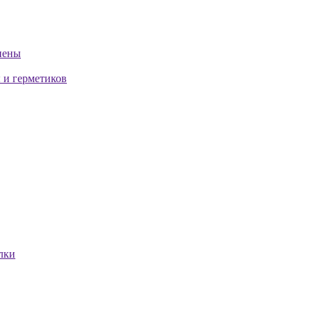
пены
 и герметиков
лки