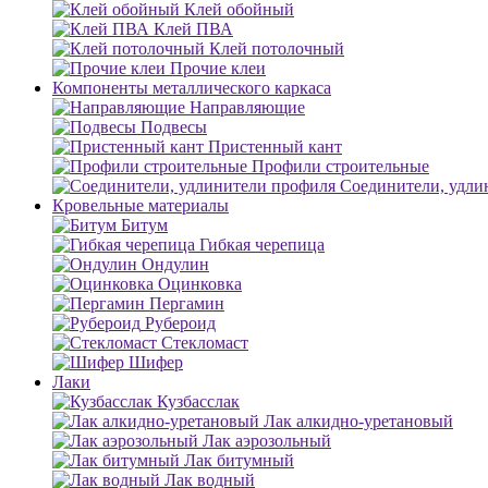
Клей обойный
Клей ПВА
Клей потолочный
Прочие клеи
Компоненты металлического каркаса
Направляющие
Подвесы
Пристенный кант
Профили строительные
Соединители, удли
Кровельные материалы
Битум
Гибкая черепица
Ондулин
Оцинковка
Пергамин
Рубероид
Стекломаст
Шифер
Лаки
Кузбасслак
Лак алкидно-уретановый
Лак аэрозольный
Лак битумный
Лак водный