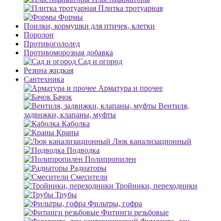
Плитка тротуарная
Формы
Поилки, кормушки для птичек, клетки
Поролон
Противогололед
Противоморозная добавка
Сад и огород
Резина жидкая
Сантехника
Арматура и прочее
Бачок
Вентиля,
задвижки, клапаны, муфты
Каболка
Краны
Люк канализационный
Подводка
Полипропилен
Радиаторы
Смесители
Тройники, переходники
Трубы
Фильтры, гофра
Фитинги резьбовые