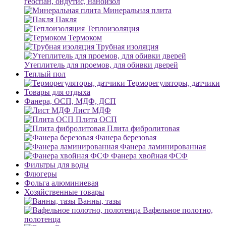
геоспан, ондутис, наноизол
Минеральная плита
Пакля
Теплоизоляция
Термоком
Трубная изоляция
Утеплитель для проемов, для обивки дверей
Теплый пол
Терморегуляторы, датчики
Товары для отдыха
Фанера, ОСП, МДФ, ДСП
Лист МДФ
Плита ОСП
Плита фибролитовая
Фанера березовая
Фанера ламинированная
Фанера хвойная ФСФ
Фильтры для воды
Флюгеры
Фольга алюминиевая
Хозяйственные товары
Ванны, тазы
Вафельное полотно,
полотенца