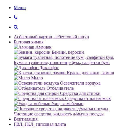
Меню
Асбестовый картон, асбестовый шнур
Бытовая химия
Аммиак
Бензин, керосин
Бумага туалетная, полотенце бум., салфетки бум.
Дихлофос
Краска для кожи, замши
Мыло
Освежители воздуха
Отбеливатель
Средства для стирки
Средства от насекомых
Уход за мебелью
Чистящие средства, жидкость д/мытья посуды
Вентиляция
ГВЛ, ГКЛ, гипсовая плита