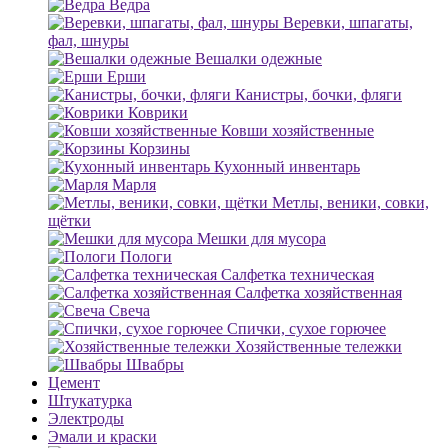
Ведра
Веревки, шпагаты,
фал, шнуры
Вешалки одежные
Ерши
Канистры, бочки, фляги
Коврики
Ковши хозяйственные
Корзины
Кухонный инвентарь
Марля
Метлы, веники, совки,
щётки
Мешки для мусора
Пологи
Салфетка техническая
Салфетка хозяйственная
Свеча
Спички, сухое горючее
Хозяйственные тележки
Швабры
Цемент
Штукатурка
Электроды
Эмали и краски