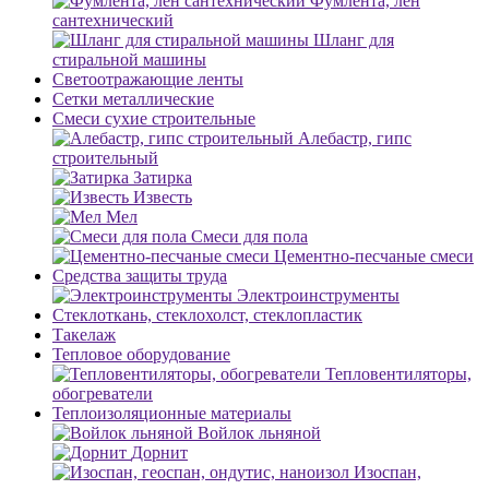
Фумлента, лен
сантехнический
Шланг для
стиральной машины
Светоотражающие ленты
Сетки металлические
Смеси сухие строительные
Алебастр, гипс
строительный
Затирка
Известь
Мел
Смеси для пола
Цементно-песчаные смеси
Средства защиты труда
Электроинструменты
Стеклоткань, стеклохолст, стеклопластик
Такелаж
Тепловое оборудование
Тепловентиляторы,
обогреватели
Теплоизоляционные материалы
Войлок льняной
Дорнит
Изоспан,