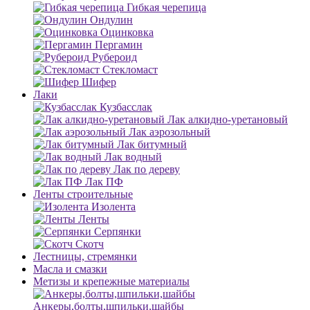
Гибкая черепица
Ондулин
Оцинковка
Пергамин
Рубероид
Стекломаст
Шифер
Лаки
Кузбасслак
Лак алкидно-уретановый
Лак аэрозольный
Лак битумный
Лак водный
Лак по дереву
Лак ПФ
Ленты строительные
Изолента
Ленты
Серпянки
Скотч
Лестницы, стремянки
Масла и смазки
Метизы и крепежные материалы
Анкеры,болты,шпильки,шайбы