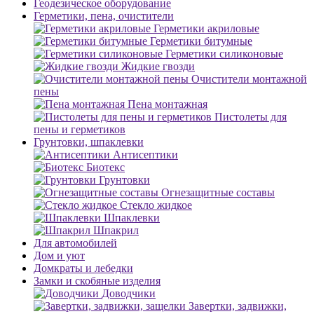
Геодезическое оборудование
Герметики, пена, очистители
Герметики акриловые
Герметики битумные
Герметики силиконовые
Жидкие гвозди
Очистители монтажной
пены
Пена монтажная
Пистолеты для
пены и герметиков
Грунтовки, шпаклевки
Антисептики
Биотекс
Грунтовки
Огнезащитные составы
Стекло жидкое
Шпаклевки
Шпакрил
Для автомобилей
Дом и уют
Домкраты и лебедки
Замки и скобяные изделия
Доводчики
Завертки, задвижки,