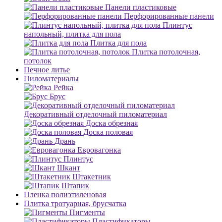
Панели пластиковые
Перфорированные панели
Плинтус
напольный, плитка для пола
Плитка для пола
Плитка потолочная,
потолок
Печное литье
Пиломатериалы
Рейка
Брус
Декоративный отделочный пиломатериал
Доска обрезная
Доска половая
Дрань
Евровагонка
Плинтус
Шкант
Штакетник
Штапик
Пленка полиэтиленовая
Плитка тротуарная, брусчатка
Пигменты
Пластификаторы