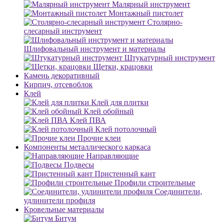
Малярный инструмент
Монтажный пистолет
Столярно-
слесарный инструмент
Шлифовальный инструмент и материалы
Штукатурный инструмент
Щетки, крацовки
Камень декоративный
Кирпич, отсевоблок
Клей
Клей для плитки
Клей обойный
Клей ПВА
Клей потолочный
Прочие клеи
Компоненты металлического каркаса
Направляющие
Подвесы
Пристенный кант
Профили строительные
Соединители,
удлинители профиля
Кровельные материалы
Битум