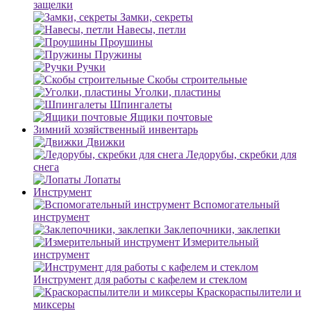
защелки
Замки, секреты
Навесы, петли
Проушины
Пружины
Ручки
Скобы строительные
Уголки, пластины
Шпингалеты
Ящики почтовые
Зимний хозяйственный инвентарь
Движки
Ледорубы, скребки для
снега
Лопаты
Инструмент
Вспомогательный
инструмент
Заклепочники, заклепки
Измерительный
инструмент
Инструмент для работы с кафелем и стеклом
Краскораспылители и
миксеры