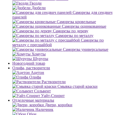
Гвозди
Дюбели
Саморезы для сендвич
панелей
Саморезы кровельные
Саморезы оцинкованные
Саморезы по дереву
Саморезы по металлу
Саморезы по
металлу с пресшайбой
Саморезы универсальные
Хомуты
Шурупы
Новогодний товар
Олифа, растворители
Ацетон
Олифа
Растворители
Смывка старой краски
Сольвент
Уайт-Спирит
Отделочные материалы
Двери, коробки
Наличник
Обои