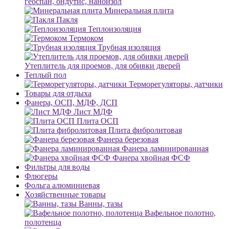
геоспан, ондутис, наноизол
Минеральная плита
Пакля
Теплоизоляция
Термоком
Трубная изоляция
Утеплитель для проемов, для обивки дверей
Теплый пол
Терморегуляторы, датчики
Товары для отдыха
Фанера, ОСП, МДФ, ДСП
Лист МДФ
Плита ОСП
Плита фибролитовая
Фанера березовая
Фанера ламинированная
Фанера хвойная ФСФ
Фильтры для воды
Флюгеры
Фольга алюминиевая
Хозяйственные товары
Ванны, тазы
Вафельное полотно,
полотенца