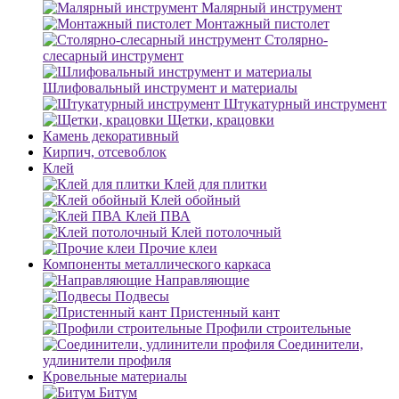
Малярный инструмент
Монтажный пистолет
Столярно-
слесарный инструмент
Шлифовальный инструмент и материалы
Штукатурный инструмент
Щетки, крацовки
Камень декоративный
Кирпич, отсевоблок
Клей
Клей для плитки
Клей обойный
Клей ПВА
Клей потолочный
Прочие клеи
Компоненты металлического каркаса
Направляющие
Подвесы
Пристенный кант
Профили строительные
Соединители,
удлинители профиля
Кровельные материалы
Битум