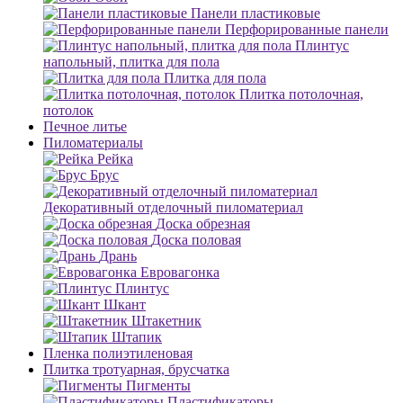
Панели пластиковые
Перфорированные панели
Плинтус
напольный, плитка для пола
Плитка для пола
Плитка потолочная,
потолок
Печное литье
Пиломатериалы
Рейка
Брус
Декоративный отделочный пиломатериал
Доска обрезная
Доска половая
Дрань
Евровагонка
Плинтус
Шкант
Штакетник
Штапик
Пленка полиэтиленовая
Плитка тротуарная, брусчатка
Пигменты
Пластификаторы