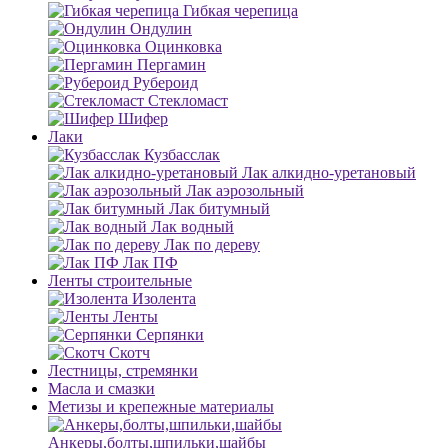
Гибкая черепица
Ондулин
Оцинковка
Пергамин
Рубероид
Стекломаст
Шифер
Лаки
Кузбасслак
Лак алкидно-уретановый
Лак аэрозольный
Лак битумный
Лак водный
Лак по дереву
Лак ПФ
Ленты строительные
Изолента
Ленты
Серпянки
Скотч
Лестницы, стремянки
Масла и смазки
Метизы и крепежные материалы
Анкеры,болты,шпильки,шайбы