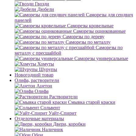
Гвозди
Дюбели
Саморезы для сендвич
панелей
Саморезы кровельные
Саморезы оцинкованные
Саморезы по дереву
Саморезы по металлу
Саморезы по
металлу с пресшайбой
Саморезы универсальные
Хомуты
Шурупы
Новогодний товар
Олифа, растворители
Ацетон
Олифа
Растворители
Смывка старой краски
Сольвент
Уайт-Спирит
Отделочные материалы
Двери, коробки
Наличник
Обои