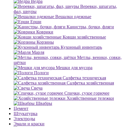
Ведра
Веревки, шпагаты,
фал, шнуры
Вешалки одежные
Ерши
Канистры, бочки, фляги
Коврики
Ковши хозяйственные
Корзины
Кухонный инвентарь
Марля
Метлы, веники, совки,
щётки
Мешки для мусора
Пологи
Салфетка техническая
Салфетка хозяйственная
Свеча
Спички, сухое горючее
Хозяйственные тележки
Швабры
Цемент
Штукатурка
Электроды
Эмали и краски