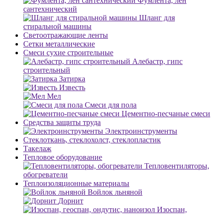
Фумлента, лен
сантехнический
Шланг для
стиральной машины
Светоотражающие ленты
Сетки металлические
Смеси сухие строительные
Алебастр, гипс
строительный
Затирка
Известь
Мел
Смеси для пола
Цементно-песчаные смеси
Средства защиты труда
Электроинструменты
Стеклоткань, стеклохолст, стеклопластик
Такелаж
Тепловое оборудование
Тепловентиляторы,
обогреватели
Теплоизоляционные материалы
Войлок льняной
Дорнит
Изоспан,