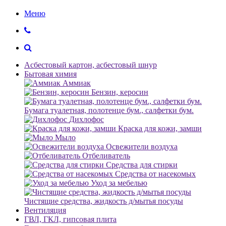
Меню
Асбестовый картон, асбестовый шнур
Бытовая химия
Аммиак
Бензин, керосин
Бумага туалетная, полотенце бум., салфетки бум.
Дихлофос
Краска для кожи, замши
Мыло
Освежители воздуха
Отбеливатель
Средства для стирки
Средства от насекомых
Уход за мебелью
Чистящие средства, жидкость д/мытья посуды
Вентиляция
ГВЛ, ГКЛ, гипсовая плита