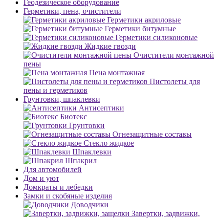
Геодезическое оборудование
Герметики, пена, очистители
Герметики акриловые
Герметики битумные
Герметики силиконовые
Жидкие гвозди
Очистители монтажной
пены
Пена монтажная
Пистолеты для
пены и герметиков
Грунтовки, шпаклевки
Антисептики
Биотекс
Грунтовки
Огнезащитные составы
Стекло жидкое
Шпаклевки
Шпакрил
Для автомобилей
Дом и уют
Домкраты и лебедки
Замки и скобяные изделия
Доводчики
Завертки, задвижки,