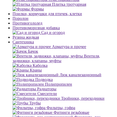
Плитка тротуарная
Формы
Поилки, кормушки для птичек, клетки
Поролон
Противогололед
Противоморозная добавка
Сад и огород
Резина жидкая
Сантехника
Арматура и прочее
Бачок
Вентиля,
задвижки, клапаны, муфты
Каболка
Краны
Люк канализационный
Подводка
Полипропилен
Радиаторы
Смесители
Тройники, переходники
Трубы
Фильтры, гофра
Фитинги резьбовые