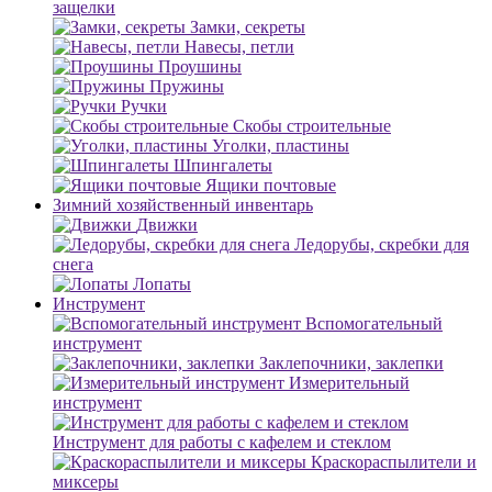
защелки
Замки, секреты
Навесы, петли
Проушины
Пружины
Ручки
Скобы строительные
Уголки, пластины
Шпингалеты
Ящики почтовые
Зимний хозяйственный инвентарь
Движки
Ледорубы, скребки для
снега
Лопаты
Инструмент
Вспомогательный
инструмент
Заклепочники, заклепки
Измерительный
инструмент
Инструмент для работы с кафелем и стеклом
Краскораспылители и
миксеры