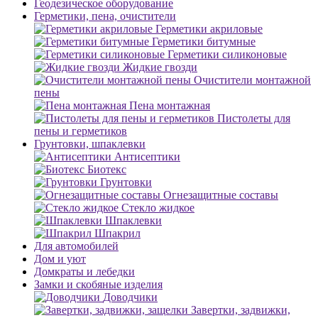
Геодезическое оборудование
Герметики, пена, очистители
Герметики акриловые
Герметики битумные
Герметики силиконовые
Жидкие гвозди
Очистители монтажной
пены
Пена монтажная
Пистолеты для
пены и герметиков
Грунтовки, шпаклевки
Антисептики
Биотекс
Грунтовки
Огнезащитные составы
Стекло жидкое
Шпаклевки
Шпакрил
Для автомобилей
Дом и уют
Домкраты и лебедки
Замки и скобяные изделия
Доводчики
Завертки, задвижки,