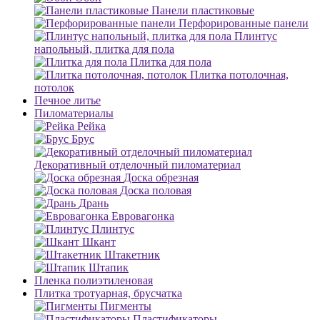
Панели пластиковые
Перфорированные панели
Плинтус
напольный, плитка для пола
Плитка для пола
Плитка потолочная,
потолок
Печное литье
Пиломатериалы
Рейка
Брус
Декоративный отделочный пиломатериал
Доска обрезная
Доска половая
Дрань
Евровагонка
Плинтус
Шкант
Штакетник
Штапик
Пленка полиэтиленовая
Плитка тротуарная, брусчатка
Пигменты
Пластификаторы