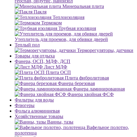
геоспан, ондутис, наноизол
Минеральная плита
Пакля
Теплоизоляция
Термоком
Трубная изоляция
Утеплитель для проемов, для обивки дверей
Теплый пол
Терморегуляторы, датчики
Товары для отдыха
Фанера, ОСП, МДФ, ДСП
Лист МДФ
Плита ОСП
Плита фибролитовая
Фанера березовая
Фанера ламинированная
Фанера хвойная ФСФ
Фильтры для воды
Флюгеры
Фольга алюминиевая
Хозяйственные товары
Ванны, тазы
Вафельное полотно,
полотенца