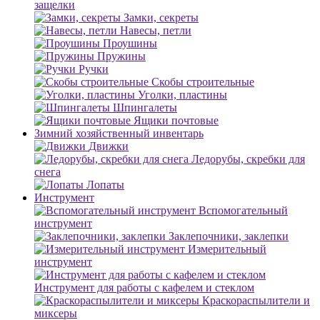
защелки
Замки, секреты
Навесы, петли
Проушины
Пружины
Ручки
Скобы строительные
Уголки, пластины
Шпингалеты
Ящики почтовые
Зимний хозяйственный инвентарь
Движки
Ледорубы, скребки для
снега
Лопаты
Инструмент
Вспомогательный
инструмент
Заклепочники, заклепки
Измерительный
инструмент
Инструмент для работы с кафелем и стеклом
Краскораспылители и
миксеры