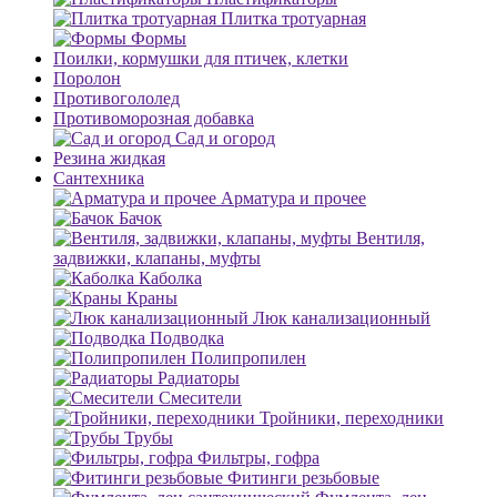
Плитка тротуарная
Формы
Поилки, кормушки для птичек, клетки
Поролон
Противогололед
Противоморозная добавка
Сад и огород
Резина жидкая
Сантехника
Арматура и прочее
Бачок
Вентиля,
задвижки, клапаны, муфты
Каболка
Краны
Люк канализационный
Подводка
Полипропилен
Радиаторы
Смесители
Тройники, переходники
Трубы
Фильтры, гофра
Фитинги резьбовые