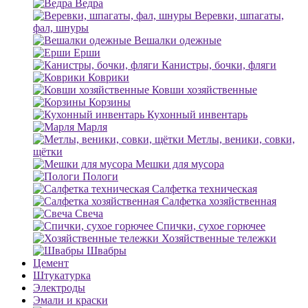
Ведра
Веревки, шпагаты,
фал, шнуры
Вешалки одежные
Ерши
Канистры, бочки, фляги
Коврики
Ковши хозяйственные
Корзины
Кухонный инвентарь
Марля
Метлы, веники, совки,
щётки
Мешки для мусора
Пологи
Салфетка техническая
Салфетка хозяйственная
Свеча
Спички, сухое горючее
Хозяйственные тележки
Швабры
Цемент
Штукатурка
Электроды
Эмали и краски