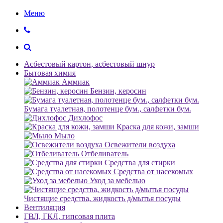
Меню
Асбестовый картон, асбестовый шнур
Бытовая химия
Аммиак
Бензин, керосин
Бумага туалетная, полотенце бум., салфетки бум.
Дихлофос
Краска для кожи, замши
Мыло
Освежители воздуха
Отбеливатель
Средства для стирки
Средства от насекомых
Уход за мебелью
Чистящие средства, жидкость д/мытья посуды
Вентиляция
ГВЛ, ГКЛ, гипсовая плита