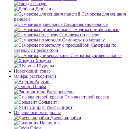
Гвозди
Дюбели
Саморезы для сендвич
панелей
Саморезы кровельные
Саморезы оцинкованные
Саморезы по дереву
Саморезы по металлу
Саморезы по
металлу с пресшайбой
Саморезы универсальные
Хомуты
Шурупы
Новогодний товар
Олифа, растворители
Ацетон
Олифа
Растворители
Смывка старой краски
Сольвент
Уайт-Спирит
Отделочные материалы
Двери, коробки
Наличник
Обои