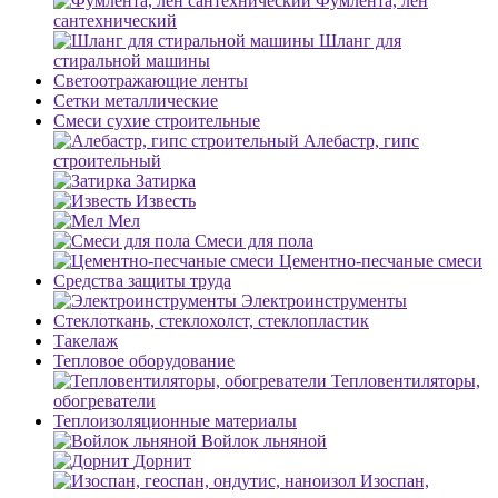
Фумлента, лен
сантехнический
Шланг для
стиральной машины
Светоотражающие ленты
Сетки металлические
Смеси сухие строительные
Алебастр, гипс
строительный
Затирка
Известь
Мел
Смеси для пола
Цементно-песчаные смеси
Средства защиты труда
Электроинструменты
Стеклоткань, стеклохолст, стеклопластик
Такелаж
Тепловое оборудование
Тепловентиляторы,
обогреватели
Теплоизоляционные материалы
Войлок льняной
Дорнит
Изоспан,