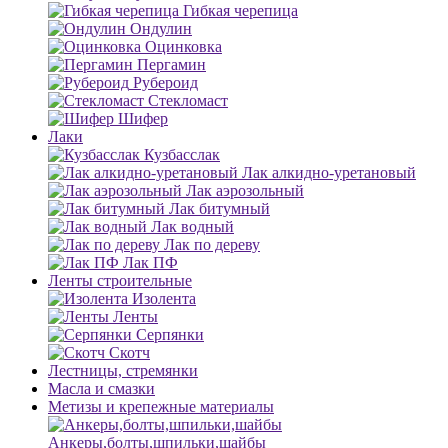
Гибкая черепица
Ондулин
Оцинковка
Пергамин
Рубероид
Стекломаст
Шифер
Лаки
Кузбасслак
Лак алкидно-уретановый
Лак аэрозольный
Лак битумный
Лак водный
Лак по дереву
Лак ПФ
Ленты строительные
Изолента
Ленты
Серпянки
Скотч
Лестницы, стремянки
Масла и смазки
Метизы и крепежные материалы
Анкеры,болты,шпильки,шайбы