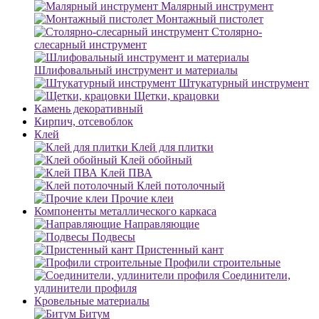
Малярный инструмент
Монтажный пистолет
Столярно-
слесарный инструмент
Шлифовальный инструмент и материалы
Штукатурный инструмент
Щетки, крацовки
Камень декоративный
Кирпич, отсевоблок
Клей
Клей для плитки
Клей обойный
Клей ПВА
Клей потолочный
Прочие клеи
Компоненты металлического каркаса
Направляющие
Подвесы
Пристенный кант
Профили строительные
Соединители,
удлинители профиля
Кровельные материалы
Битум