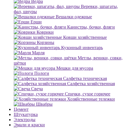
Ведра
Веревки, шпагаты,
фал, шнуры
Вешалки одежные
Ерши
Канистры, бочки, фляги
Коврики
Ковши хозяйственные
Корзины
Кухонный инвентарь
Марля
Метлы, веники, совки,
щётки
Мешки для мусора
Пологи
Салфетка техническая
Салфетка хозяйственная
Свеча
Спички, сухое горючее
Хозяйственные тележки
Швабры
Цемент
Штукатурка
Электроды
Эмали и краски