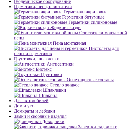
Геодезическое оборудование
Герметики, пена, очистители
Герметики акриловые
Герметики битумные
Герметики силиконовые
Жидкие гвозди
Очистители монтажной
пены
Пена монтажная
Пистолеты для
пены и герметиков
Грунтовки, шпаклевки
Антисептики
Биотекс
Грунтовки
Огнезащитные составы
Стекло жидкое
Шпаклевки
Шпакрил
Для автомобилей
Дом и уют
Домкраты и лебедки
Замки и скобяные изделия
Доводчики
Завертки, задвижки,