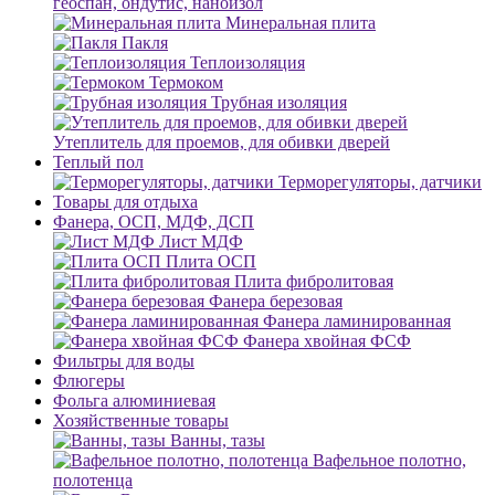
геоспан, ондутис, наноизол
Минеральная плита
Пакля
Теплоизоляция
Термоком
Трубная изоляция
Утеплитель для проемов, для обивки дверей
Теплый пол
Терморегуляторы, датчики
Товары для отдыха
Фанера, ОСП, МДФ, ДСП
Лист МДФ
Плита ОСП
Плита фибролитовая
Фанера березовая
Фанера ламинированная
Фанера хвойная ФСФ
Фильтры для воды
Флюгеры
Фольга алюминиевая
Хозяйственные товары
Ванны, тазы
Вафельное полотно,
полотенца