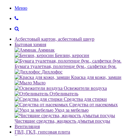
Меню
Асбестовый картон, асбестовый шнур
Бытовая химия
Аммиак
Бензин, керосин
Бумага туалетная, полотенце бум., салфетки бум.
Дихлофос
Краска для кожи, замши
Мыло
Освежители воздуха
Отбеливатель
Средства для стирки
Средства от насекомых
Уход за мебелью
Чистящие средства, жидкость д/мытья посуды
Вентиляция
ГВЛ, ГКЛ, гипсовая плита