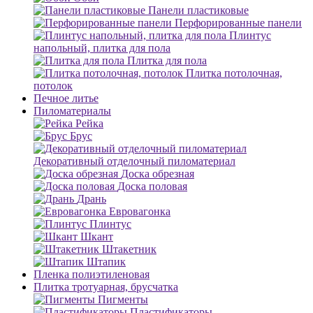
Панели пластиковые
Перфорированные панели
Плинтус
напольный, плитка для пола
Плитка для пола
Плитка потолочная,
потолок
Печное литье
Пиломатериалы
Рейка
Брус
Декоративный отделочный пиломатериал
Доска обрезная
Доска половая
Дрань
Евровагонка
Плинтус
Шкант
Штакетник
Штапик
Пленка полиэтиленовая
Плитка тротуарная, брусчатка
Пигменты
Пластификаторы