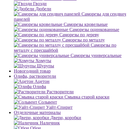
Гвозди
Дюбели
Саморезы для сендвич
панелей
Саморезы кровельные
Саморезы оцинкованные
Саморезы по дереву
Саморезы по металлу
Саморезы по
металлу с пресшайбой
Саморезы универсальные
Хомуты
Шурупы
Новогодний товар
Олифа, растворители
Ацетон
Олифа
Растворители
Смывка старой краски
Сольвент
Уайт-Спирит
Отделочные материалы
Двери, коробки
Наличник
Обои