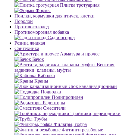
Плитка тротуарная
Формы
Поилки, кормушки для птичек, клетки
Поролон
Противогололед
Противоморозная добавка
Сад и огород
Резина жидкая
Сантехника
Арматура и прочее
Бачок
Вентиля,
задвижки, клапаны, муфты
Каболка
Краны
Люк канализационный
Подводка
Полипропилен
Радиаторы
Смесители
Тройники, переходники
Трубы
Фильтры, гофра
Фитинги резьбовые