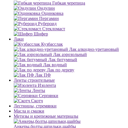
Гибкая черепица
Ондулин
Оцинковка
Пергамин
Рубероид
Стекломаст
Шифер
Лаки
Кузбасслак
Лак алкидно-уретановый
Лак аэрозольный
Лак битумный
Лак водный
Лак по дереву
Лак ПФ
Ленты строительные
Изолента
Ленты
Серпянки
Скотч
Лестницы, стремянки
Масла и смазки
Метизы и крепежные материалы
Анкеры,болты,шпильки,шайбы