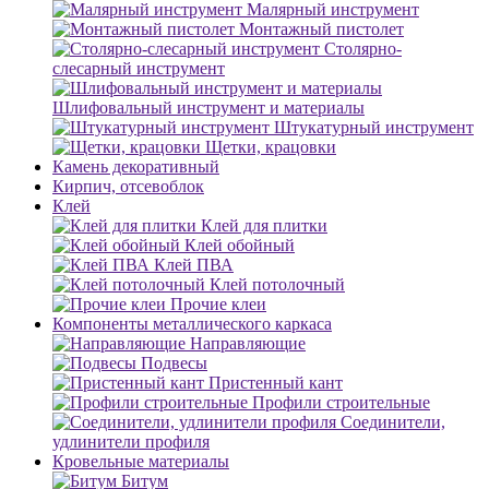
Малярный инструмент
Монтажный пистолет
Столярно-
слесарный инструмент
Шлифовальный инструмент и материалы
Штукатурный инструмент
Щетки, крацовки
Камень декоративный
Кирпич, отсевоблок
Клей
Клей для плитки
Клей обойный
Клей ПВА
Клей потолочный
Прочие клеи
Компоненты металлического каркаса
Направляющие
Подвесы
Пристенный кант
Профили строительные
Соединители,
удлинители профиля
Кровельные материалы
Битум