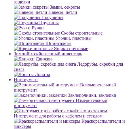
защелки
Замки, секреты
Навесы, петли
Проушины
Пружины
Ручки
Скобы строительные
Уголки, пластины
Шпингалеты
Ящики почтовые
Зимний хозяйственный инвентарь
Движки
Ледорубы, скребки для
снега
Лопаты
Инструмент
Вспомогательный
инструмент
Заклепочники, заклепки
Измерительный
инструмент
Инструмент для работы с кафелем и стеклом
Краскораспылители и
миксеры