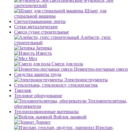
Фумлента, лен
сантехнический
Шланг для
стиральной машины
Светоотражающие ленты
Сетки металлические
Смеси сухие строительные
Алебастр, гипс
строительный
Затирка
Известь
Мел
Смеси для пола
Цементно-песчаные смеси
Средства защиты труда
Электроинструменты
Стеклоткань, стеклохолст, стеклопластик
Такелаж
Тепловое оборудование
Тепловентиляторы,
обогреватели
Теплоизоляционные материалы
Войлок льняной
Дорнит
Изоспан,