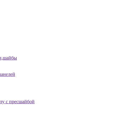
и,шайбы
панелей
лу с пресшайбой