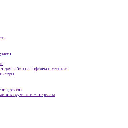
ега
умент
нт
т для работы с кафелем и стеклом
миксеры
инструмент
й инструмент и материалы