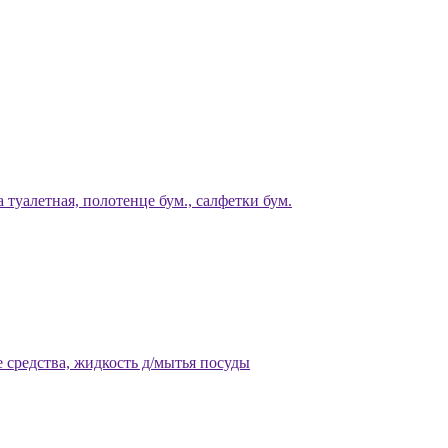
 туалетная, полотенце бум., салфетки бум.
 средства, жидкость д/мытья посуды