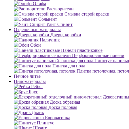
Олифа
Растворители
Смывка старой краски
Сольвент
Уайт-Спирит
Отделочные материалы
Двери, коробки
Наличник
Обои
Панели пластиковые
Перфорированные панели
Плинтус напольн
Плитка для пола
Плитка потолочная, пото
Печное литье
Пиломатериалы
Рейка
Брус
Декоративны
Доска обрезная
Доска половая
Дрань
Евровагонка
Плинтус
Шкант