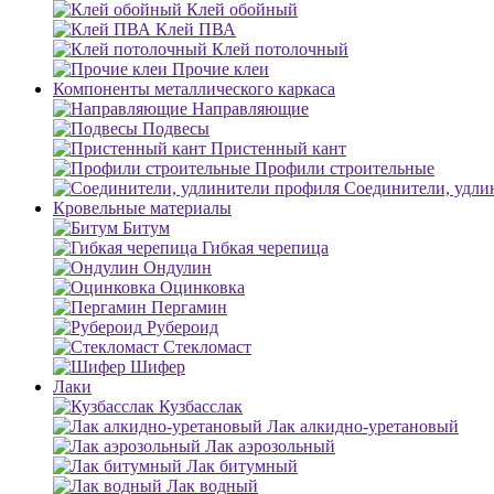
Клей обойный
Клей ПВА
Клей потолочный
Прочие клеи
Компоненты металлического каркаса
Направляющие
Подвесы
Пристенный кант
Профили строительные
Соединители, удли
Кровельные материалы
Битум
Гибкая черепица
Ондулин
Оцинковка
Пергамин
Рубероид
Стекломаст
Шифер
Лаки
Кузбасслак
Лак алкидно-уретановый
Лак аэрозольный
Лак битумный
Лак водный