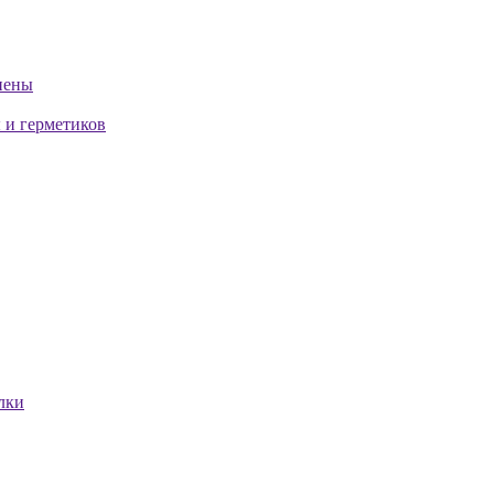
пены
 и герметиков
лки