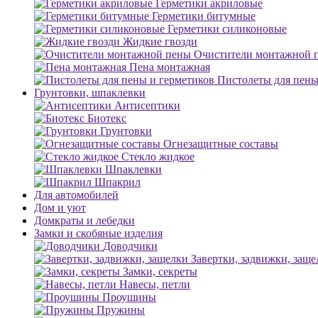
Герметики акриловые
Герметики битумные
Герметики силиконовые
Жидкие гвозди
Очистители монтажной 
Пена монтажная
Пистолеты для пены
Грунтовки, шпаклевки
Антисептики
Биотекс
Грунтовки
Огнезащитные составы
Стекло жидкое
Шпаклевки
Шпакрил
Для автомобилей
Дом и уют
Домкраты и лебедки
Замки и скобяные изделия
Доводчики
Завертки, задвижки, заще
Замки, секреты
Навесы, петли
Проушины
Пружины