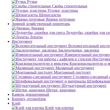
Ручки
Скобы строительные
Уголки, пластины
Шпингалеты
Ящики почтовые
Зимний хозяйственный инвентарь
Движки
Ледорубы, скребки для сн
Лопаты
Инструмент
Вспомогательный инстр
Заклепочники, заклепки
Измерительный инструме
Инструмен
Краскораспылители и 
Малярный инструмент
Монтажный пистолет
Столярно-слесарный 
Шлифовальны
Штукатурный инструмент
Щетки, крацовки
Камень декоративный
Кирпич, отсевоблок
Клей
Клей для плитки