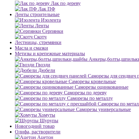
Лак по дереву
Лак ПФ
Ленты строительные
Изолента
Ленты
Серпянки
Скотч
Лестницы, стремянки
Масла и смазки
Метизы и крепежные материалы
Анкеры,болты,шпильк
Гвозди
Дюбели
Саморезы для сендвич 
Саморезы кровельные
Саморезы оцинкованные
Саморезы по дереву
Саморезы по металлу
Саморезы по метал
Саморезы универсальные
Хомуты
Шурупы
Новогодний товар
Олифа, растворители
Ацетон