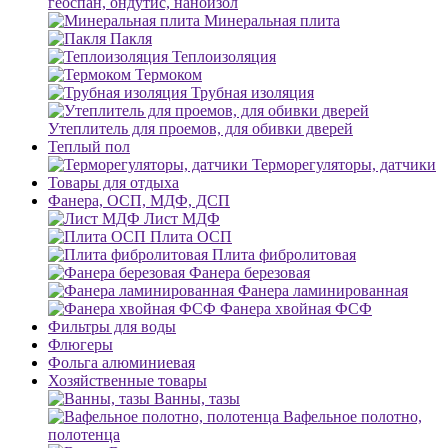
геоспан, ондутис, наноизол
Минеральная плита
Пакля
Теплоизоляция
Термоком
Трубная изоляция
Утеплитель для проемов, для обивки дверей
Теплый пол
Терморегуляторы, датчики
Товары для отдыха
Фанера, ОСП, МДФ, ДСП
Лист МДФ
Плита ОСП
Плита фибролитовая
Фанера березовая
Фанера ламинированная
Фанера хвойная ФСФ
Фильтры для воды
Флюгеры
Фольга алюминиевая
Хозяйственные товары
Ванны, тазы
Вафельное полотно,
полотенца