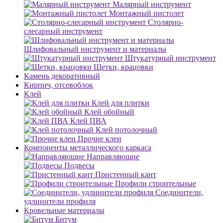
Малярный инструмент
Монтажный пистолет
Столярно-
слесарный инструмент
Шлифовальный инструмент и материалы
Штукатурный инструмент
Щетки, крацовки
Камень декоративный
Кирпич, отсевоблок
Клей
Клей для плитки
Клей обойный
Клей ПВА
Клей потолочный
Прочие клеи
Компоненты металлического каркаса
Направляющие
Подвесы
Пристенный кант
Профили строительные
Соединители,
удлинители профиля
Кровельные материалы
Битум