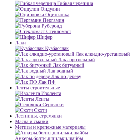
Гибкая черепица
Ондулин
Оцинковка
Пергамин
Рубероид
Стекломаст
Шифер
Лаки
Кузбасслак
Лак алкидно-уретановый
Лак аэрозольный
Лак битумный
Лак водный
Лак по дереву
Лак ПФ
Ленты строительные
Изолента
Ленты
Серпянки
Скотч
Лестницы, стремянки
Масла и смазки
Метизы и крепежные материалы
Анкеры,болты,шпильки,шайбы