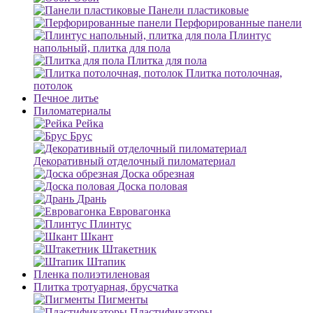
Панели пластиковые
Перфорированные панели
Плинтус
напольный, плитка для пола
Плитка для пола
Плитка потолочная,
потолок
Печное литье
Пиломатериалы
Рейка
Брус
Декоративный отделочный пиломатериал
Доска обрезная
Доска половая
Дрань
Евровагонка
Плинтус
Шкант
Штакетник
Штапик
Пленка полиэтиленовая
Плитка тротуарная, брусчатка
Пигменты
Пластификаторы