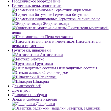
Геодезическое оборудование
Герметики, пена, очистители
Герметики акриловые
Герметики битумные
Герметики силиконовые
Жидкие гвозди
Очистители монтажной
пены
Пена монтажная
Пистолеты для
пены и герметиков
Грунтовки, шпаклевки
Антисептики
Биотекс
Грунтовки
Огнезащитные составы
Стекло жидкое
Шпаклевки
Шпакрил
Для автомобилей
Дом и уют
Домкраты и лебедки
Замки и скобяные изделия
Доводчики
Завертки, задвижки,