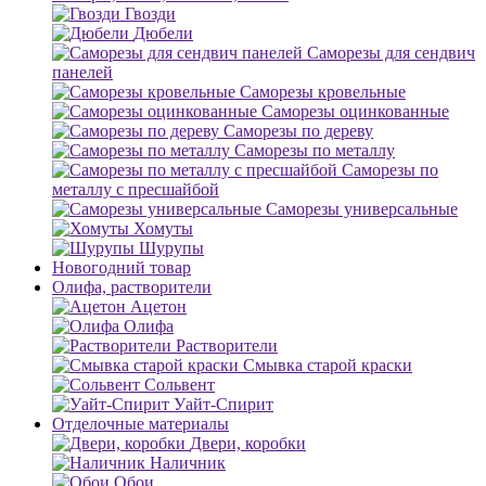
Гвозди
Дюбели
Саморезы для сендвич
панелей
Саморезы кровельные
Саморезы оцинкованные
Саморезы по дереву
Саморезы по металлу
Саморезы по
металлу с пресшайбой
Саморезы универсальные
Хомуты
Шурупы
Новогодний товар
Олифа, растворители
Ацетон
Олифа
Растворители
Смывка старой краски
Сольвент
Уайт-Спирит
Отделочные материалы
Двери, коробки
Наличник
Обои