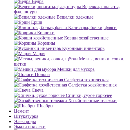
Ведра
Веревки, шпагаты,
фал, шнуры
Вешалки одежные
Ерши
Канистры, бочки, фляги
Коврики
Ковши хозяйственные
Корзины
Кухонный инвентарь
Марля
Метлы, веники, совки,
щётки
Мешки для мусора
Пологи
Салфетка техническая
Салфетка хозяйственная
Свеча
Спички, сухое горючее
Хозяйственные тележки
Швабры
Цемент
Штукатурка
Электроды
Эмали и краски