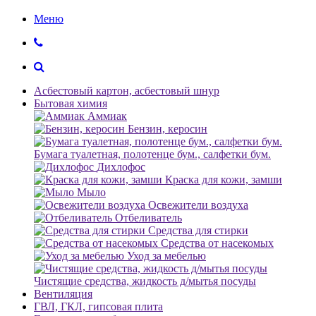
Меню
Асбестовый картон, асбестовый шнур
Бытовая химия
Аммиак
Бензин, керосин
Бумага туалетная, полотенце бум., салфетки бум.
Дихлофос
Краска для кожи, замши
Мыло
Освежители воздуха
Отбеливатель
Средства для стирки
Средства от насекомых
Уход за мебелью
Чистящие средства, жидкость д/мытья посуды
Вентиляция
ГВЛ, ГКЛ, гипсовая плита