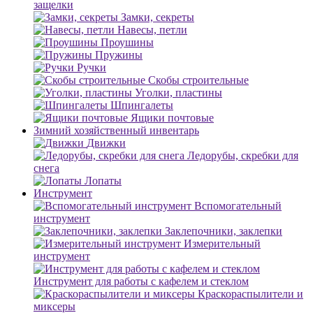
защелки
Замки, секреты
Навесы, петли
Проушины
Пружины
Ручки
Скобы строительные
Уголки, пластины
Шпингалеты
Ящики почтовые
Зимний хозяйственный инвентарь
Движки
Ледорубы, скребки для
снега
Лопаты
Инструмент
Вспомогательный
инструмент
Заклепочники, заклепки
Измерительный
инструмент
Инструмент для работы с кафелем и стеклом
Краскораспылители и
миксеры