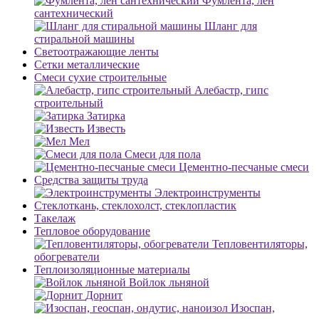
Фумлента, лен
сантехнический
Шланг для
стиральной машины
Светоотражающие ленты
Сетки металлические
Смеси сухие строительные
Алебастр, гипс
строительный
Затирка
Известь
Мел
Смеси для пола
Цементно-песчаные смеси
Средства защиты труда
Электроинструменты
Стеклоткань, стеклохолст, стеклопластик
Такелаж
Тепловое оборудование
Тепловентиляторы,
обогреватели
Теплоизоляционные материалы
Войлок льняной
Дорнит
Изоспан,