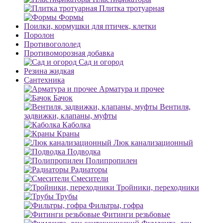
Плитка тротуарная
Формы
Поилки, кормушки для птичек, клетки
Поролон
Противогололед
Противоморозная добавка
Сад и огород
Резина жидкая
Сантехника
Арматура и прочее
Бачок
Вентиля,
задвижки, клапаны, муфты
Каболка
Краны
Люк канализационный
Подводка
Полипропилен
Радиаторы
Смесители
Тройники, переходники
Трубы
Фильтры, гофра
Фитинги резьбовые