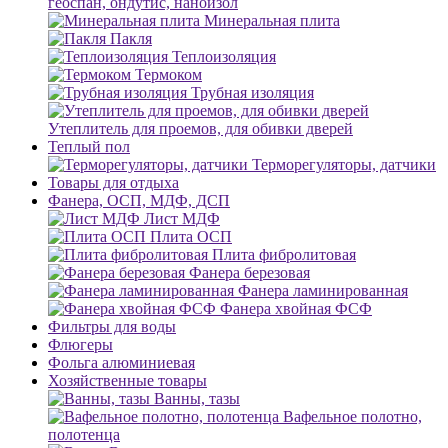
геоспан, ондутис, наноизол
Минеральная плита
Пакля
Теплоизоляция
Термоком
Трубная изоляция
Утеплитель для проемов, для обивки дверей
Теплый пол
Терморегуляторы, датчики
Товары для отдыха
Фанера, ОСП, МДФ, ДСП
Лист МДФ
Плита ОСП
Плита фибролитовая
Фанера березовая
Фанера ламинированная
Фанера хвойная ФСФ
Фильтры для воды
Флюгеры
Фольга алюминиевая
Хозяйственные товары
Ванны, тазы
Вафельное полотно,
полотенца