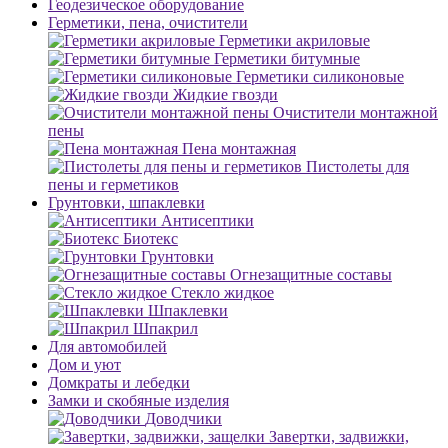
Геодезическое оборудование
Герметики, пена, очистители
Герметики акриловые
Герметики битумные
Герметики силиконовые
Жидкие гвозди
Очистители монтажной
пены
Пена монтажная
Пистолеты для
пены и герметиков
Грунтовки, шпаклевки
Антисептики
Биотекс
Грунтовки
Огнезащитные составы
Стекло жидкое
Шпаклевки
Шпакрил
Для автомобилей
Дом и уют
Домкраты и лебедки
Замки и скобяные изделия
Доводчики
Завертки, задвижки,