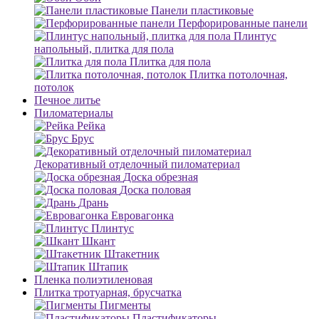
Панели пластиковые
Перфорированные панели
Плинтус
напольный, плитка для пола
Плитка для пола
Плитка потолочная,
потолок
Печное литье
Пиломатериалы
Рейка
Брус
Декоративный отделочный пиломатериал
Доска обрезная
Доска половая
Дрань
Евровагонка
Плинтус
Шкант
Штакетник
Штапик
Пленка полиэтиленовая
Плитка тротуарная, брусчатка
Пигменты
Пластификаторы