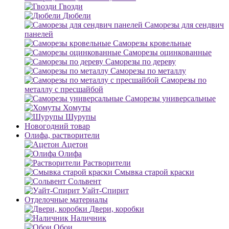
Гвозди
Дюбели
Саморезы для сендвич
панелей
Саморезы кровельные
Саморезы оцинкованные
Саморезы по дереву
Саморезы по металлу
Саморезы по
металлу с пресшайбой
Саморезы универсальные
Хомуты
Шурупы
Новогодний товар
Олифа, растворители
Ацетон
Олифа
Растворители
Смывка старой краски
Сольвент
Уайт-Спирит
Отделочные материалы
Двери, коробки
Наличник
Обои