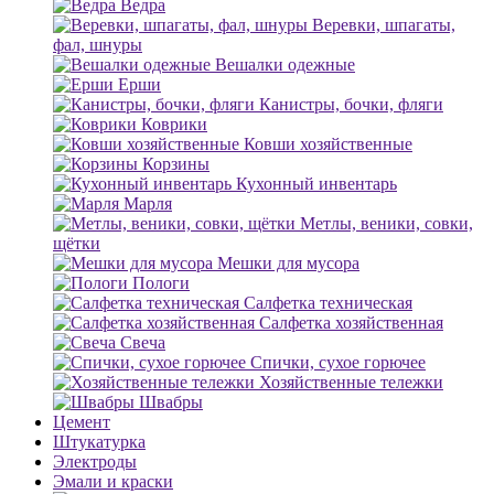
Ведра
Веревки, шпагаты,
фал, шнуры
Вешалки одежные
Ерши
Канистры, бочки, фляги
Коврики
Ковши хозяйственные
Корзины
Кухонный инвентарь
Марля
Метлы, веники, совки,
щётки
Мешки для мусора
Пологи
Салфетка техническая
Салфетка хозяйственная
Свеча
Спички, сухое горючее
Хозяйственные тележки
Швабры
Цемент
Штукатурка
Электроды
Эмали и краски