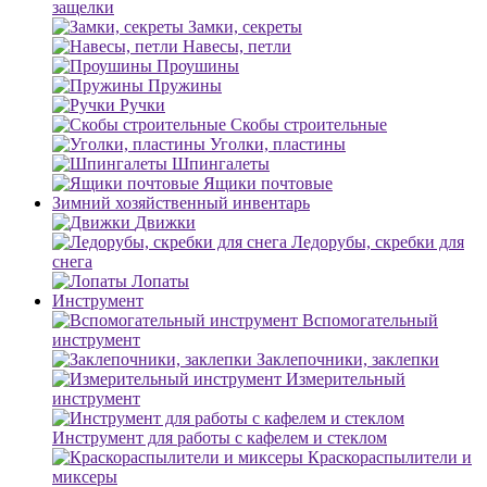
защелки
Замки, секреты
Навесы, петли
Проушины
Пружины
Ручки
Скобы строительные
Уголки, пластины
Шпингалеты
Ящики почтовые
Зимний хозяйственный инвентарь
Движки
Ледорубы, скребки для
снега
Лопаты
Инструмент
Вспомогательный
инструмент
Заклепочники, заклепки
Измерительный
инструмент
Инструмент для работы с кафелем и стеклом
Краскораспылители и
миксеры