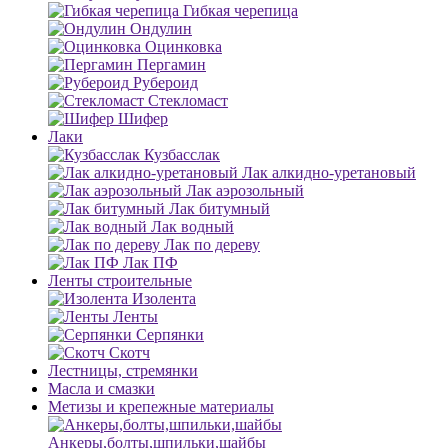
Гибкая черепица
Ондулин
Оцинковка
Пергамин
Рубероид
Стекломаст
Шифер
Лаки
Кузбасслак
Лак алкидно-уретановый
Лак аэрозольный
Лак битумный
Лак водный
Лак по дереву
Лак ПФ
Ленты строительные
Изолента
Ленты
Серпянки
Скотч
Лестницы, стремянки
Масла и смазки
Метизы и крепежные материалы
Анкеры,болты,шпильки,шайбы