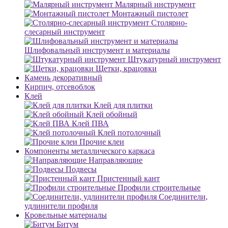
Малярный инструмент
Монтажный пистолет
Столярно-
слесарный инструмент
Шлифовальный инструмент и материалы
Штукатурный инструмент
Щетки, крацовки
Камень декоративный
Кирпич, отсевоблок
Клей
Клей для плитки
Клей обойный
Клей ПВА
Клей потолочный
Прочие клеи
Компоненты металлического каркаса
Направляющие
Подвесы
Пристенный кант
Профили строительные
Соединители,
удлинители профиля
Кровельные материалы
Битум