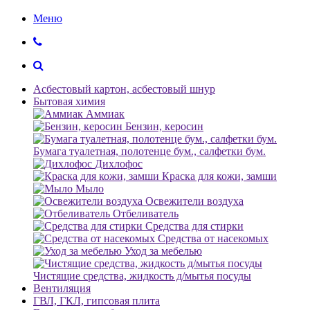
Меню
Асбестовый картон, асбестовый шнур
Бытовая химия
Аммиак
Бензин, керосин
Бумага туалетная, полотенце бум., салфетки бум.
Дихлофос
Краска для кожи, замши
Мыло
Освежители воздуха
Отбеливатель
Средства для стирки
Средства от насекомых
Уход за мебелью
Чистящие средства, жидкость д/мытья посуды
Вентиляция
ГВЛ, ГКЛ, гипсовая плита