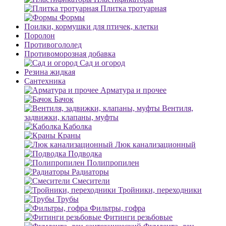
Плитка тротуарная
Формы
Поилки, кормушки для птичек, клетки
Поролон
Противогололед
Противоморозная добавка
Сад и огород
Резина жидкая
Сантехника
Арматура и прочее
Бачок
Вентиля,
задвижки, клапаны, муфты
Каболка
Краны
Люк канализационный
Подводка
Полипропилен
Радиаторы
Смесители
Тройники, переходники
Трубы
Фильтры, гофра
Фитинги резьбовые