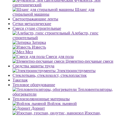
Фумлента, лен
сантехнический
Шланг для
стиральной машины
Светоотражающие ленты
Сетки металлические
Смеси сухие строительные
Алебастр, гипс
строительный
Затирка
Известь
Мел
Смеси для пола
Цементно-песчаные смеси
Средства защиты труда
Электроинструменты
Стеклоткань, стеклохолст, стеклопластик
Такелаж
Тепловое оборудование
Тепловентиляторы,
обогреватели
Теплоизоляционные материалы
Войлок льняной
Дорнит
Изоспан,