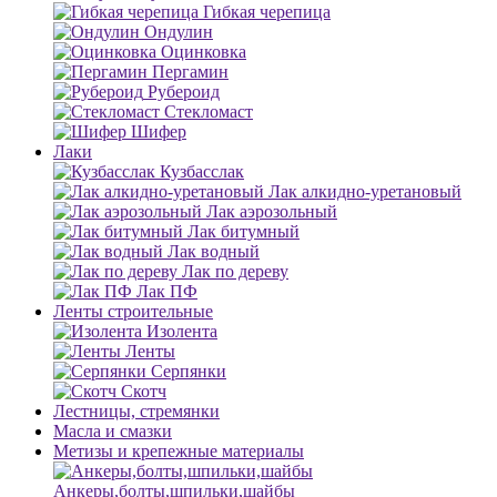
Гибкая черепица
Ондулин
Оцинковка
Пергамин
Рубероид
Стекломаст
Шифер
Лаки
Кузбасслак
Лак алкидно-уретановый
Лак аэрозольный
Лак битумный
Лак водный
Лак по дереву
Лак ПФ
Ленты строительные
Изолента
Ленты
Серпянки
Скотч
Лестницы, стремянки
Масла и смазки
Метизы и крепежные материалы
Анкеры,болты,шпильки,шайбы