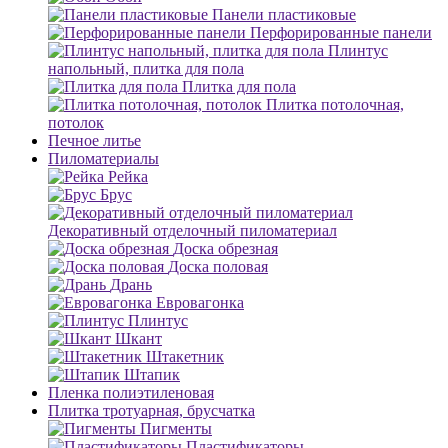
Панели пластиковые
Перфорированные панели
Плинтус
напольный, плитка для пола
Плитка для пола
Плитка потолочная,
потолок
Печное литье
Пиломатериалы
Рейка
Брус
Декоративный отделочный пиломатериал
Доска обрезная
Доска половая
Дрань
Евровагонка
Плинтус
Шкант
Штакетник
Штапик
Пленка полиэтиленовая
Плитка тротуарная, брусчатка
Пигменты
Пластификаторы