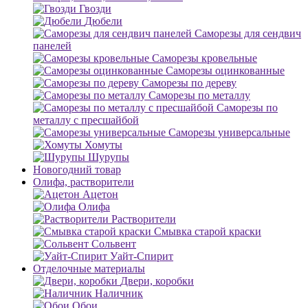
Гвозди
Дюбели
Саморезы для сендвич
панелей
Саморезы кровельные
Саморезы оцинкованные
Саморезы по дереву
Саморезы по металлу
Саморезы по
металлу с пресшайбой
Саморезы универсальные
Хомуты
Шурупы
Новогодний товар
Олифа, растворители
Ацетон
Олифа
Растворители
Смывка старой краски
Сольвент
Уайт-Спирит
Отделочные материалы
Двери, коробки
Наличник
Обои