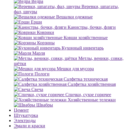
Ведра
Веревки, шпагаты,
фал, шнуры
Вешалки одежные
Ерши
Канистры, бочки, фляги
Коврики
Ковши хозяйственные
Корзины
Кухонный инвентарь
Марля
Метлы, веники, совки,
щётки
Мешки для мусора
Пологи
Салфетка техническая
Салфетка хозяйственная
Свеча
Спички, сухое горючее
Хозяйственные тележки
Швабры
Цемент
Штукатурка
Электроды
Эмали и краски