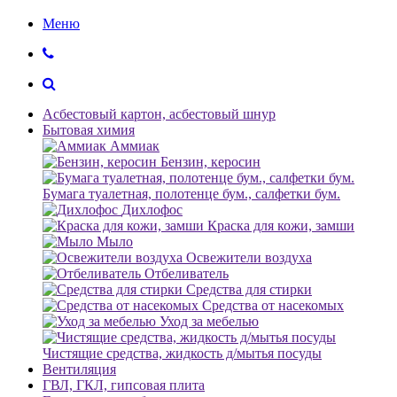
Меню
Асбестовый картон, асбестовый шнур
Бытовая химия
Аммиак
Бензин, керосин
Бумага туалетная, полотенце бум., салфетки бум.
Дихлофос
Краска для кожи, замши
Мыло
Освежители воздуха
Отбеливатель
Средства для стирки
Средства от насекомых
Уход за мебелью
Чистящие средства, жидкость д/мытья посуды
Вентиляция
ГВЛ, ГКЛ, гипсовая плита