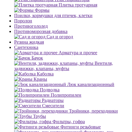
Плитка тротуарная
Формы
Поилки, кормушки для птичек, клетки
Поролон
Противогололед
Противоморозная добавка
Сад и огород
Резина жидкая
Сантехника
Арматура и прочее
Бачок
Вентиля,
задвижки, клапаны, муфты
Каболка
Краны
Люк канализационный
Подводка
Полипропилен
Радиаторы
Смесители
Тройники, переходники
Трубы
Фильтры, гофра
Фитинги резьбовые