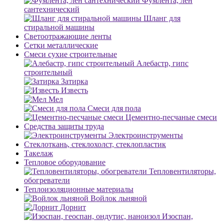
Фумлента, лен
сантехнический
Шланг для
стиральной машины
Светоотражающие ленты
Сетки металлические
Смеси сухие строительные
Алебастр, гипс
строительный
Затирка
Известь
Мел
Смеси для пола
Цементно-песчаные смеси
Средства защиты труда
Электроинструменты
Стеклоткань, стеклохолст, стеклопластик
Такелаж
Тепловое оборудование
Тепловентиляторы,
обогреватели
Теплоизоляционные материалы
Войлок льняной
Дорнит
Изоспан,