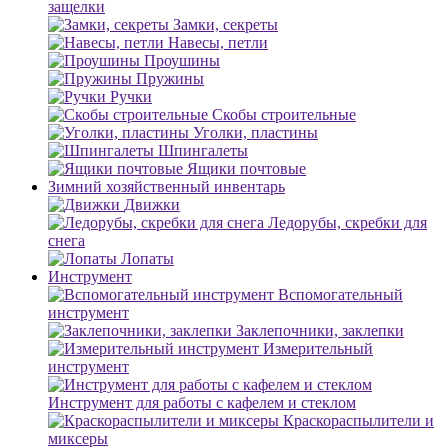
защелки
Замки, секреты
Навесы, петли
Проушины
Пружины
Ручки
Скобы строительные
Уголки, пластины
Шпингалеты
Ящики почтовые
Зимний хозяйственный инвентарь
Движки
Ледорубы, скребки для
снега
Лопаты
Инструмент
Вспомогательный
инструмент
Заклепочники, заклепки
Измерительный
инструмент
Инструмент для работы с кафелем и стеклом
Краскораспылители и
миксеры