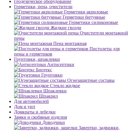
Геодезическое оборудование
Герметики, пена, очистители
Герметики акриловые
Герметики битумные
Герметики силиконовые
Жидкие гвозди
Очистители монтажной
пены
Пена монтажная
Пистолеты для
пены и герметиков
Грунтовки, шпаклевки
Антисептики
Биотекс
Грунтовки
Огнезащитные составы
Стекло жидкое
Шпаклевки
Шпакрил
Для автомобилей
Дом и уют
Домкраты и лебедки
Замки и скобяные изделия
Доводчики
Завертки, задвижки,