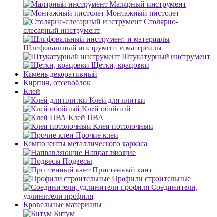
Малярный инструмент
Монтажный пистолет
Столярно-
слесарный инструмент
Шлифовальный инструмент и материалы
Штукатурный инструмент
Щетки, крацовки
Камень декоративный
Кирпич, отсевоблок
Клей
Клей для плитки
Клей обойный
Клей ПВА
Клей потолочный
Прочие клеи
Компоненты металлического каркаса
Направляющие
Подвесы
Пристенный кант
Профили строительные
Соединители,
удлинители профиля
Кровельные материалы
Битум