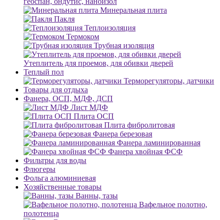
геоспан, ондутис, наноизол
Минеральная плита
Пакля
Теплоизоляция
Термоком
Трубная изоляция
Утеплитель для проемов, для обивки дверей
Теплый пол
Терморегуляторы, датчики
Товары для отдыха
Фанера, ОСП, МДФ, ДСП
Лист МДФ
Плита ОСП
Плита фибролитовая
Фанера березовая
Фанера ламинированная
Фанера хвойная ФСФ
Фильтры для воды
Флюгеры
Фольга алюминиевая
Хозяйственные товары
Ванны, тазы
Вафельное полотно,
полотенца