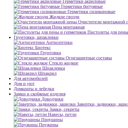
Герметики акриловые
Герметики битумные
Герметики силиконовые
Жидкие гвозди
Очистители монтажной 
Пена монтажная
Пистолеты для пены
Грунтовки, шпаклевки
Антисептики
Биотекс
Грунтовки
Огнезащитные составы
Стекло жидкое
Шпаклевки
Шпакрил
Для автомобилей
Дом и уют
Домкраты и лебедки
Замки и скобяные изделия
Доводчики
Завертки, задвижки, заще
Замки, секреты
Навесы, петли
Проушины
Пружины