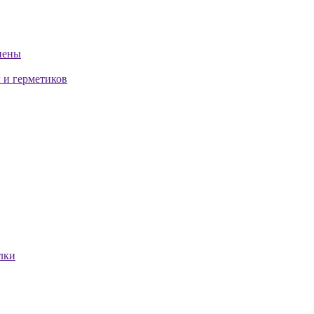
пены
 и герметиков
лки