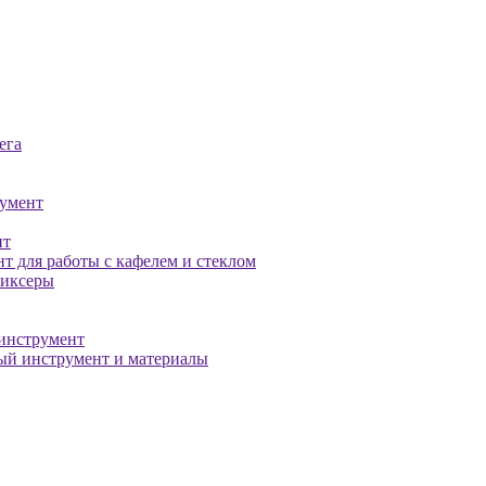
ега
умент
нт
т для работы с кафелем и стеклом
миксеры
инструмент
й инструмент и материалы