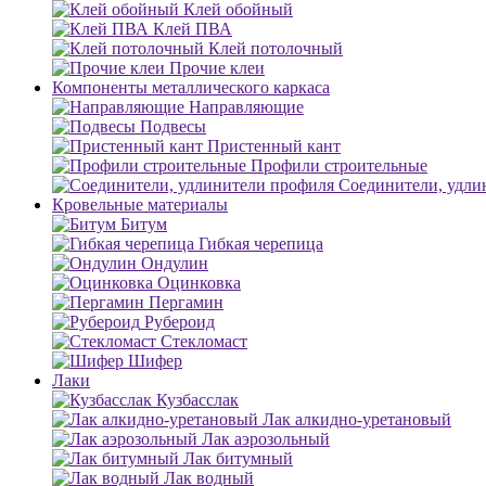
Клей обойный
Клей ПВА
Клей потолочный
Прочие клеи
Компоненты металлического каркаса
Направляющие
Подвесы
Пристенный кант
Профили строительные
Соединители, удли
Кровельные материалы
Битум
Гибкая черепица
Ондулин
Оцинковка
Пергамин
Рубероид
Стекломаст
Шифер
Лаки
Кузбасслак
Лак алкидно-уретановый
Лак аэрозольный
Лак битумный
Лак водный