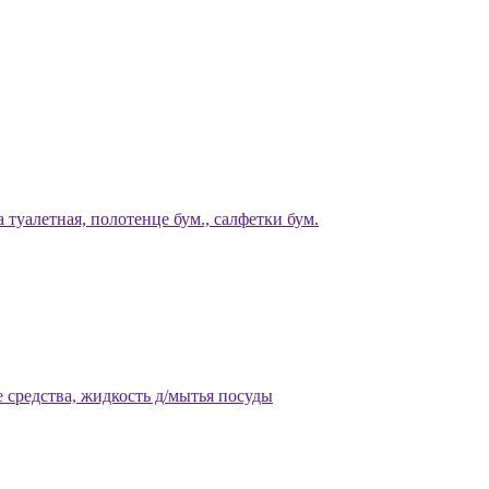
 туалетная, полотенце бум., салфетки бум.
 средства, жидкость д/мытья посуды