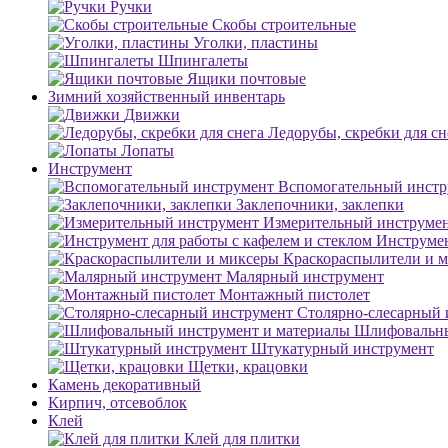
Ручки
Скобы строительные
Уголки, пластины
Шпингалеты
Ящики почтовые
Зимний хозяйственный инвентарь
Движки
Ледорубы, скребки для сн
Лопаты
Инструмент
Вспомогательный инстр
Заклепочники, заклепки
Измерительный инструме
Инструмен
Краскораспылители и 
Малярный инструмент
Монтажный пистолет
Столярно-слесарный 
Шлифовальны
Штукатурный инструмент
Щетки, крацовки
Камень декоративный
Кирпич, отсевоблок
Клей
Клей для плитки