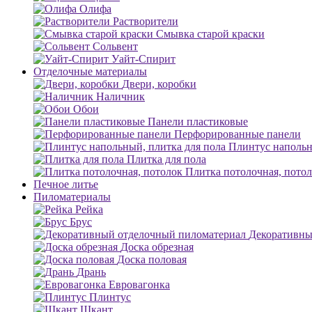
Олифа
Растворители
Смывка старой краски
Сольвент
Уайт-Спирит
Отделочные материалы
Двери, коробки
Наличник
Обои
Панели пластиковые
Перфорированные панели
Плинтус напольн
Плитка для пола
Плитка потолочная, пото
Печное литье
Пиломатериалы
Рейка
Брус
Декоративны
Доска обрезная
Доска половая
Дрань
Евровагонка
Плинтус
Шкант