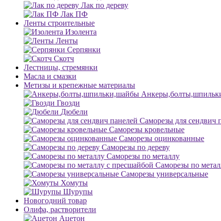
Лак по дереву
Лак ПФ
Ленты строительные
Изолента
Ленты
Серпянки
Скотч
Лестницы, стремянки
Масла и смазки
Метизы и крепежные материалы
Анкеры,болты,шпильк
Гвозди
Дюбели
Саморезы для сендвич 
Саморезы кровельные
Саморезы оцинкованные
Саморезы по дереву
Саморезы по металлу
Саморезы по метал
Саморезы универсальные
Хомуты
Шурупы
Новогодний товар
Олифа, растворители
Ацетон