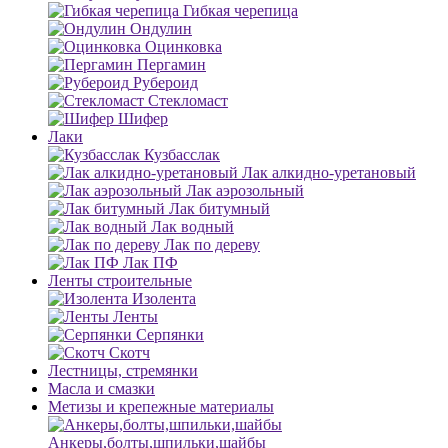
Гибкая черепица
Ондулин
Оцинковка
Пергамин
Рубероид
Стекломаст
Шифер
Лаки
Кузбасслак
Лак алкидно-уретановый
Лак аэрозольный
Лак битумный
Лак водный
Лак по дереву
Лак ПФ
Ленты строительные
Изолента
Ленты
Серпянки
Скотч
Лестницы, стремянки
Масла и смазки
Метизы и крепежные материалы
Анкеры,болты,шпильки,шайбы