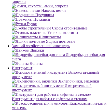
защелки
Замки, секреты
Навесы, петли
Проушины
Пружины
Ручки
Скобы строительные
Уголки, пластины
Шпингалеты
Ящики почтовые
Зимний хозяйственный инвентарь
Движки
Ледорубы, скребки для
снега
Лопаты
Инструмент
Вспомогательный
инструмент
Заклепочники, заклепки
Измерительный
инструмент
Инструмент для работы с кафелем и стеклом
Краскораспылители и
миксеры