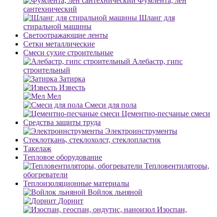
Фумлента, лен
сантехнический
Шланг для
стиральной машины
Светоотражающие ленты
Сетки металлические
Смеси сухие строительные
Алебастр, гипс
строительный
Затирка
Известь
Мел
Смеси для пола
Цементно-песчаные смеси
Средства защиты труда
Электроинструменты
Стеклоткань, стеклохолст, стеклопластик
Такелаж
Тепловое оборудование
Тепловентиляторы,
обогреватели
Теплоизоляционные материалы
Войлок льняной
Дорнит
Изоспан,