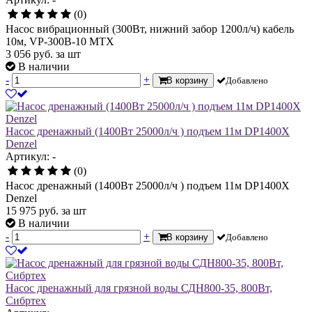
(0)
Насос вибрационный (300Вт, нижний забор 1200л/ч) кабель
10м, VP-300B-10 MTX
3 056
руб.
за шт
В наличии
-
+
В корзину
Добавлено
Насос дренажный (1400Вт 25000л/ч ) подъем 11м DP1400X
Denzel
Артикул: -
(0)
Насос дренажный (1400Вт 25000л/ч ) подъем 11м DP1400X
Denzel
15 975
руб.
за шт
В наличии
-
+
В корзину
Добавлено
Насос дренажный для грязной воды СДН800-35, 800Вт,
Сибртех