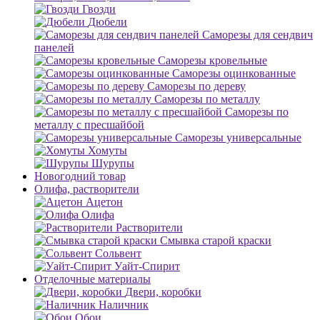
Гвозди
Дюбели
Саморезы для сендвич
панелей
Саморезы кровельные
Саморезы оцинкованные
Саморезы по дереву
Саморезы по металлу
Саморезы по
металлу с пресшайбой
Саморезы универсальные
Хомуты
Шурупы
Новогодний товар
Олифа, растворители
Ацетон
Олифа
Растворители
Смывка старой краски
Сольвент
Уайт-Спирит
Отделочные материалы
Двери, коробки
Наличник
Обои