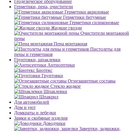
Геодезическое оборудование
Герметики, пена, очистители
Герметики акриловые
Герметики битумные
Герметики силиконовые
Жидкие гвозди
Очистители монтажной
пены
Пена монтажная
Пистолеты для
пены и герметиков
Грунтовки, шпаклевки
Антисептики
Биотекс
Грунтовки
Огнезащитные составы
Стекло жидкое
Шпаклевки
Шпакрил
Для автомобилей
Дом и уют
Домкраты и лебедки
Замки и скобяные изделия
Доводчики
Завертки, задвижки,