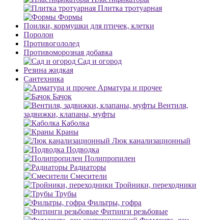
Плитка тротуарная
Формы
Поилки, кормушки для птичек, клетки
Поролон
Противогололед
Противоморозная добавка
Сад и огород
Резина жидкая
Сантехника
Арматура и прочее
Бачок
Вентиля,
задвижки, клапаны, муфты
Каболка
Краны
Люк канализационный
Подводка
Полипропилен
Радиаторы
Смесители
Тройники, переходники
Трубы
Фильтры, гофра
Фитинги резьбовые