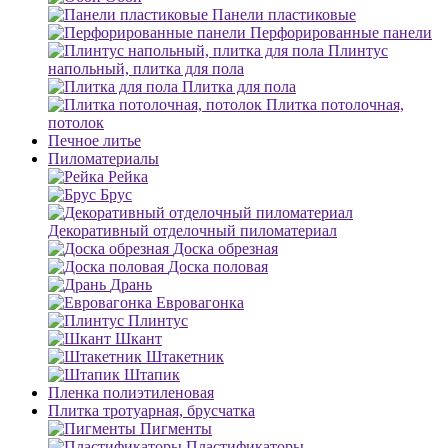
Панели пластиковые
Перфорированные панели
Плинтус
напольный, плитка для пола
Плитка для пола
Плитка потолочная,
потолок
Печное литье
Пиломатериалы
Рейка
Брус
Декоративный отделочный пиломатериал
Доска обрезная
Доска половая
Дрань
Евровагонка
Плинтус
Шкант
Штакетник
Штапик
Пленка полиэтиленовая
Плитка тротуарная, брусчатка
Пигменты
Пластификаторы