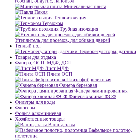
геоспан, ондутис, наноизол
Минеральная плита
Пакля
Теплоизоляция
Термоком
Трубная изоляция
Утеплитель для проемов, для обивки дверей
Теплый пол
Терморегуляторы, датчики
Товары для отдыха
Фанера, ОСП, МДФ, ДСП
Лист МДФ
Плита ОСП
Плита фибролитовая
Фанера березовая
Фанера ламинированная
Фанера хвойная ФСФ
Фильтры для воды
Флюгеры
Фольга алюминиевая
Хозяйственные товары
Ванны, тазы
Вафельное полотно,
полотенца