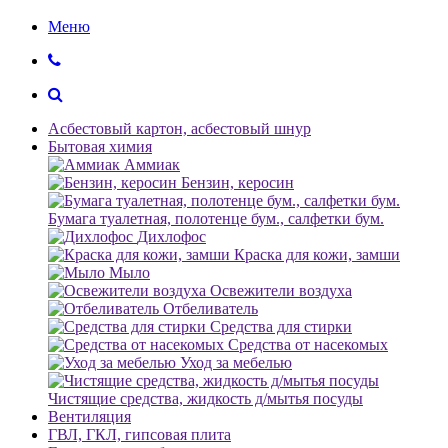
Меню
Асбестовый картон, асбестовый шнур
Бытовая химия
Аммиак
Бензин, керосин
Бумага туалетная, полотенце бум., салфетки бум.
Дихлофос
Краска для кожи, замши
Мыло
Освежители воздуха
Отбеливатель
Средства для стирки
Средства от насекомых
Уход за мебелью
Чистящие средства, жидкость д/мытья посуды
Вентиляция
ГВЛ, ГКЛ, гипсовая плита