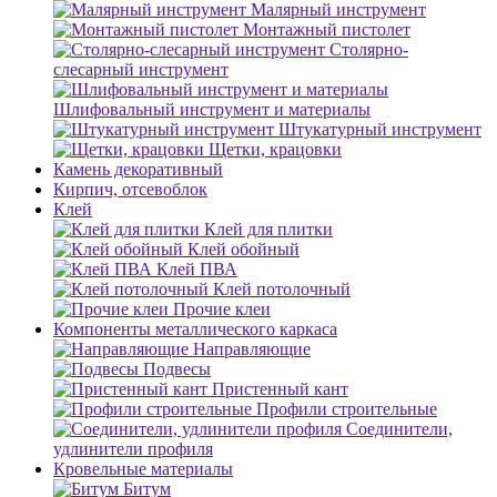
Малярный инструмент
Монтажный пистолет
Столярно-
слесарный инструмент
Шлифовальный инструмент и материалы
Штукатурный инструмент
Щетки, крацовки
Камень декоративный
Кирпич, отсевоблок
Клей
Клей для плитки
Клей обойный
Клей ПВА
Клей потолочный
Прочие клеи
Компоненты металлического каркаса
Направляющие
Подвесы
Пристенный кант
Профили строительные
Соединители,
удлинители профиля
Кровельные материалы
Битум