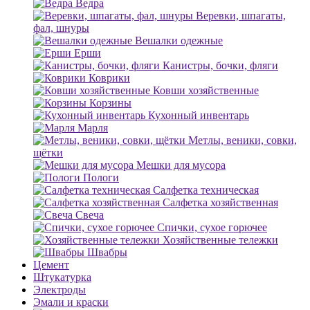
Ведра
Веревки, шпагаты,
фал, шнуры
Вешалки одежные
Ерши
Канистры, бочки, фляги
Коврики
Ковши хозяйственные
Корзины
Кухонный инвентарь
Марля
Метлы, веники, совки,
щётки
Мешки для мусора
Пологи
Салфетка техническая
Салфетка хозяйственная
Свеча
Спички, сухое горючее
Хозяйственные тележки
Швабры
Цемент
Штукатурка
Электроды
Эмали и краски