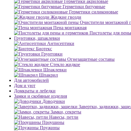
Герметики акриловые
Герметики битумные
Герметики силиконовые
Жидкие гвозди
Очистители монтажной 
Пена монтажная
Пистолеты для пены
Грунтовки, шпаклевки
Антисептики
Биотекс
Грунтовки
Огнезащитные составы
Стекло жидкое
Шпаклевки
Шпакрил
Для автомобилей
Дом и уют
Домкраты и лебедки
Замки и скобяные изделия
Доводчики
Завертки, задвижки, заще
Замки, секреты
Навесы, петли
Проушины
Пружины