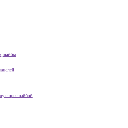
и,шайбы
панелей
лу с пресшайбой