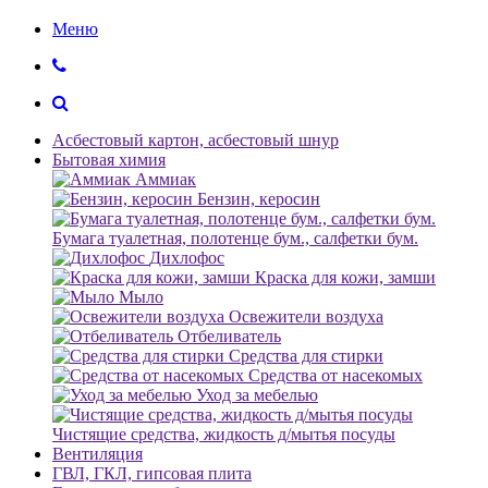
Меню
Асбестовый картон, асбестовый шнур
Бытовая химия
Аммиак
Бензин, керосин
Бумага туалетная, полотенце бум., салфетки бум.
Дихлофос
Краска для кожи, замши
Мыло
Освежители воздуха
Отбеливатель
Средства для стирки
Средства от насекомых
Уход за мебелью
Чистящие средства, жидкость д/мытья посуды
Вентиляция
ГВЛ, ГКЛ, гипсовая плита