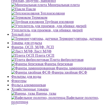
геоспан, ондутис, наноизол
Минеральная плита
Пакля
Теплоизоляция
Термоком
Трубная изоляция
Утеплитель для проемов, для обивки дверей
Теплый пол
Терморегуляторы, датчики
Товары для отдыха
Фанера, ОСП, МДФ, ДСП
Лист МДФ
Плита ОСП
Плита фибролитовая
Фанера березовая
Фанера ламинированная
Фанера хвойная ФСФ
Фильтры для воды
Флюгеры
Фольга алюминиевая
Хозяйственные товары
Ванны, тазы
Вафельное полотно,
полотенца