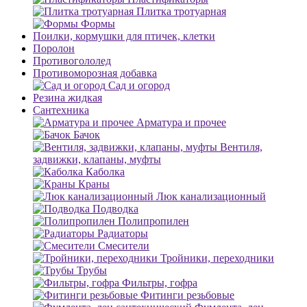
Плитка тротуарная
Формы
Поилки, кормушки для птичек, клетки
Поролон
Противогололед
Противоморозная добавка
Сад и огород
Резина жидкая
Сантехника
Арматура и прочее
Бачок
Вентиля,
задвижки, клапаны, муфты
Каболка
Краны
Люк канализационный
Подводка
Полипропилен
Радиаторы
Смесители
Тройники, переходники
Трубы
Фильтры, гофра
Фитинги резьбовые