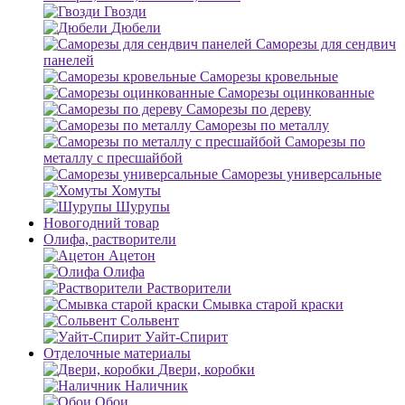
Гвозди
Дюбели
Саморезы для сендвич
панелей
Саморезы кровельные
Саморезы оцинкованные
Саморезы по дереву
Саморезы по металлу
Саморезы по
металлу с пресшайбой
Саморезы универсальные
Хомуты
Шурупы
Новогодний товар
Олифа, растворители
Ацетон
Олифа
Растворители
Смывка старой краски
Сольвент
Уайт-Спирит
Отделочные материалы
Двери, коробки
Наличник
Обои