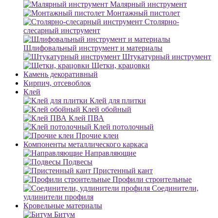
Малярный инструмент
Монтажный пистолет
Столярно-
слесарный инструмент
Шлифовальный инструмент и материалы
Штукатурный инструмент
Щетки, крацовки
Камень декоративный
Кирпич, отсевоблок
Клей
Клей для плитки
Клей обойный
Клей ПВА
Клей потолочный
Прочие клеи
Компоненты металлического каркаса
Направляющие
Подвесы
Пристенный кант
Профили строительные
Соединители,
удлинители профиля
Кровельные материалы
Битум