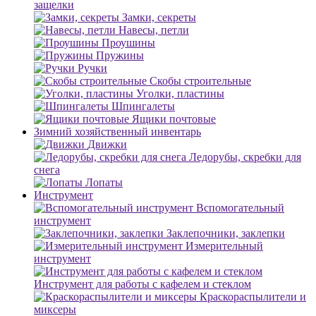
защелки
Замки, секреты
Навесы, петли
Проушины
Пружины
Ручки
Скобы строительные
Уголки, пластины
Шпингалеты
Ящики почтовые
Зимний хозяйственный инвентарь
Движки
Ледорубы, скребки для
снега
Лопаты
Инструмент
Вспомогательный
инструмент
Заклепочники, заклепки
Измерительный
инструмент
Инструмент для работы с кафелем и стеклом
Краскораспылители и
миксеры