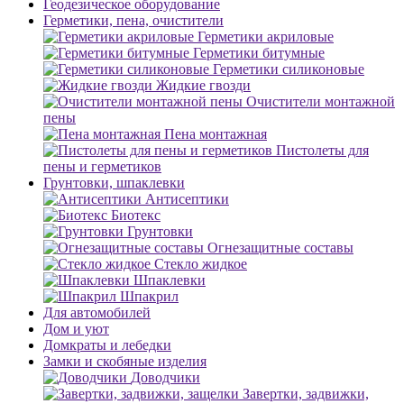
Геодезическое оборудование
Герметики, пена, очистители
Герметики акриловые
Герметики битумные
Герметики силиконовые
Жидкие гвозди
Очистители монтажной
пены
Пена монтажная
Пистолеты для
пены и герметиков
Грунтовки, шпаклевки
Антисептики
Биотекс
Грунтовки
Огнезащитные составы
Стекло жидкое
Шпаклевки
Шпакрил
Для автомобилей
Дом и уют
Домкраты и лебедки
Замки и скобяные изделия
Доводчики
Завертки, задвижки,