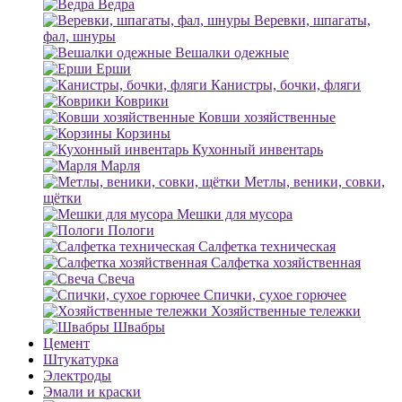
Ведра
Веревки, шпагаты,
фал, шнуры
Вешалки одежные
Ерши
Канистры, бочки, фляги
Коврики
Ковши хозяйственные
Корзины
Кухонный инвентарь
Марля
Метлы, веники, совки,
щётки
Мешки для мусора
Пологи
Салфетка техническая
Салфетка хозяйственная
Свеча
Спички, сухое горючее
Хозяйственные тележки
Швабры
Цемент
Штукатурка
Электроды
Эмали и краски