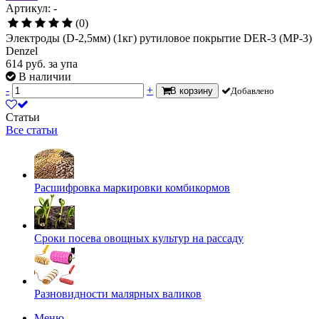
Артикул: -
(0)
Электроды (D-2,5мм) (1кг) рутиловое покрытие DER-3 (МР-3)
Denzel
614
руб.
за упа
В наличии
-
+
В корзину
Добавлено
Статьи
Все статьи
Расшифровка маркировки комбикормов
Сроки посева овощных культур на рассаду
Разновидности малярных валиков
Меню