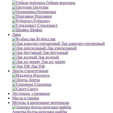
Гибкая черепица
Ондулин
Оцинковка
Пергамин
Рубероид
Стекломаст
Шифер
Лаки
Кузбасслак
Лак алкидно-уретановый
Лак аэрозольный
Лак битумный
Лак водный
Лак по дереву
Лак ПФ
Ленты строительные
Изолента
Ленты
Серпянки
Скотч
Лестницы, стремянки
Масла и смазки
Метизы и крепежные материалы
Анкеры,болты,шпильки,шайбы