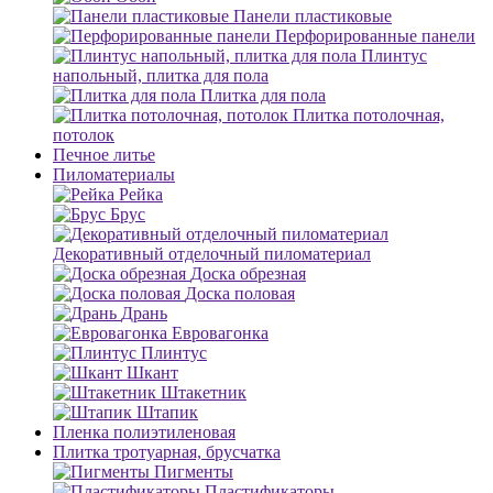
Панели пластиковые
Перфорированные панели
Плинтус
напольный, плитка для пола
Плитка для пола
Плитка потолочная,
потолок
Печное литье
Пиломатериалы
Рейка
Брус
Декоративный отделочный пиломатериал
Доска обрезная
Доска половая
Дрань
Евровагонка
Плинтус
Шкант
Штакетник
Штапик
Пленка полиэтиленовая
Плитка тротуарная, брусчатка
Пигменты
Пластификаторы