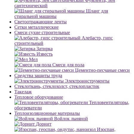
Фумлента, лен
сантехнический
Шланг для
стиральной машины
Светоотражающие ленты
Сетки металлические
Смеси сухие строительные
Алебастр, гипс
строительный
Затирка
Известь
Мел
Смеси для пола
Цементно-песчаные смеси
Средства защиты труда
Электроинструменты
Стеклоткань, стеклохолст, стеклопластик
Такелаж
Тепловое оборудование
Тепловентиляторы,
обогреватели
Теплоизоляционные материалы
Войлок льняной
Дорнит
Изоспан,