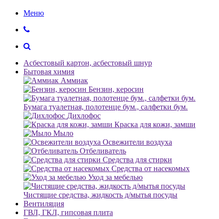
Меню
Асбестовый картон, асбестовый шнур
Бытовая химия
Аммиак
Бензин, керосин
Бумага туалетная, полотенце бум., салфетки бум.
Дихлофос
Краска для кожи, замши
Мыло
Освежители воздуха
Отбеливатель
Средства для стирки
Средства от насекомых
Уход за мебелью
Чистящие средства, жидкость д/мытья посуды
Вентиляция
ГВЛ, ГКЛ, гипсовая плита