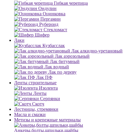
Гибкая черепица
Ондулин
Оцинковка
Пергамин
Рубероид
Стекломаст
Шифер
Лаки
Кузбасслак
Лак алкидно-уретановый
Лак аэрозольный
Лак битумный
Лак водный
Лак по дереву
Лак ПФ
Ленты строительные
Изолента
Ленты
Серпянки
Скотч
Лестницы, стремянки
Масла и смазки
Метизы и крепежные материалы
Анкеры,болты,шпильки,шайбы