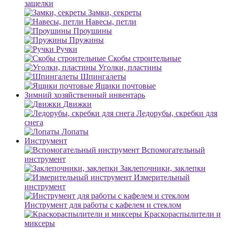
защелки
Замки, секреты
Навесы, петли
Проушины
Пружины
Ручки
Скобы строительные
Уголки, пластины
Шпингалеты
Ящики почтовые
Зимний хозяйственный инвентарь
Движки
Ледорубы, скребки для
снега
Лопаты
Инструмент
Вспомогательный
инструмент
Заклепочники, заклепки
Измерительный
инструмент
Инструмент для работы с кафелем и стеклом
Краскораспылители и
миксеры