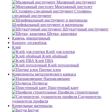
Малярный инструмент
Монтажный пистолет
Столярно-
слесарный инструмент
Шлифовальный инструмент и материалы
Штукатурный инструмент
Щетки, крацовки
Камень декоративный
Кирпич, отсевоблок
Клей
Клей для плитки
Клей обойный
Клей ПВА
Клей потолочный
Прочие клеи
Компоненты металлического каркаса
Направляющие
Подвесы
Пристенный кант
Профили строительные
Соединители,
удлинители профиля
Кровельные материалы
Битум