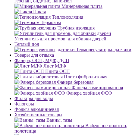
геоспан, ондутис, наноизол
Минеральная плита
Пакля
Теплоизоляция
Термоком
Трубная изоляция
Утеплитель для проемов, для обивки дверей
Теплый пол
Терморегуляторы, датчики
Товары для отдыха
Фанера, ОСП, МДФ, ДСП
Лист МДФ
Плита ОСП
Плита фибролитовая
Фанера березовая
Фанера ламинированная
Фанера хвойная ФСФ
Фильтры для воды
Флюгеры
Фольга алюминиевая
Хозяйственные товары
Ванны, тазы
Вафельное полотно,
полотенца