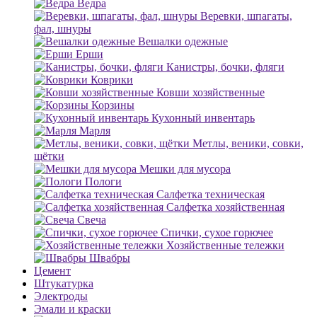
Ведра
Веревки, шпагаты,
фал, шнуры
Вешалки одежные
Ерши
Канистры, бочки, фляги
Коврики
Ковши хозяйственные
Корзины
Кухонный инвентарь
Марля
Метлы, веники, совки,
щётки
Мешки для мусора
Пологи
Салфетка техническая
Салфетка хозяйственная
Свеча
Спички, сухое горючее
Хозяйственные тележки
Швабры
Цемент
Штукатурка
Электроды
Эмали и краски