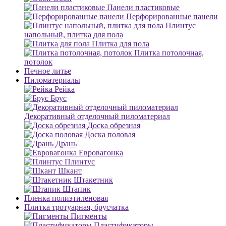
Панели пластиковые
Перфорированные панели
Плинтус
напольный, плитка для пола
Плитка для пола
Плитка потолочная,
потолок
Печное литье
Пиломатериалы
Рейка
Брус
Декоративный отделочный пиломатериал
Доска обрезная
Доска половая
Дрань
Евровагонка
Плинтус
Шкант
Штакетник
Штапик
Пленка полиэтиленовая
Плитка тротуарная, брусчатка
Пигменты
Пластификаторы