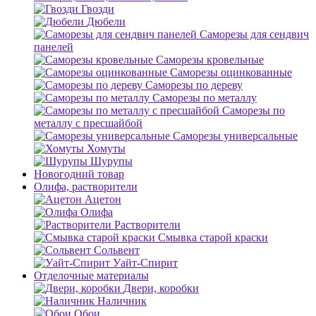
Гвозди
Дюбели
Саморезы для сендвич
панелей
Саморезы кровельные
Саморезы оцинкованные
Саморезы по дереву
Саморезы по металлу
Саморезы по
металлу с пресшайбой
Саморезы универсальные
Хомуты
Шурупы
Новогодний товар
Олифа, растворители
Ацетон
Олифа
Растворители
Смывка старой краски
Сольвент
Уайт-Спирит
Отделочные материалы
Двери, коробки
Наличник
Обои