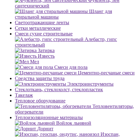
Фумлента, лен
сантехнический
Шланг для
стиральной машины
Светоотражающие ленты
Сетки металлические
Смеси сухие строительные
Алебастр, гипс
строительный
Затирка
Известь
Мел
Смеси для пола
Цементно-песчаные смеси
Средства защиты труда
Электроинструменты
Стеклоткань, стеклохолст, стеклопластик
Такелаж
Тепловое оборудование
Тепловентиляторы,
обогреватели
Теплоизоляционные материалы
Войлок льняной
Дорнит
Изоспан,