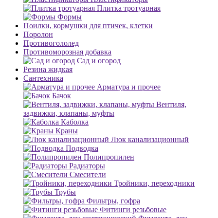
Плитка тротуарная
Формы
Поилки, кормушки для птичек, клетки
Поролон
Противогололед
Противоморозная добавка
Сад и огород
Резина жидкая
Сантехника
Арматура и прочее
Бачок
Вентиля,
задвижки, клапаны, муфты
Каболка
Краны
Люк канализационный
Подводка
Полипропилен
Радиаторы
Смесители
Тройники, переходники
Трубы
Фильтры, гофра
Фитинги резьбовые