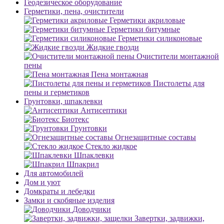
Геодезическое оборудование
Герметики, пена, очистители
Герметики акриловые
Герметики битумные
Герметики силиконовые
Жидкие гвозди
Очистители монтажной
пены
Пена монтажная
Пистолеты для
пены и герметиков
Грунтовки, шпаклевки
Антисептики
Биотекс
Грунтовки
Огнезащитные составы
Стекло жидкое
Шпаклевки
Шпакрил
Для автомобилей
Дом и уют
Домкраты и лебедки
Замки и скобяные изделия
Доводчики
Завертки, задвижки,