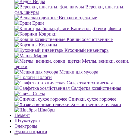
Ведра
Веревки, шпагаты,
фал, шнуры
Вешалки одежные
Ерши
Канистры, бочки, фляги
Коврики
Ковши хозяйственные
Корзины
Кухонный инвентарь
Марля
Метлы, веники, совки,
щётки
Мешки для мусора
Пологи
Салфетка техническая
Салфетка хозяйственная
Свеча
Спички, сухое горючее
Хозяйственные тележки
Швабры
Цемент
Штукатурка
Электроды
Эмали и краски