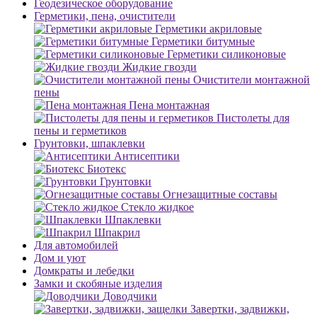
Геодезическое оборудование
Герметики, пена, очистители
Герметики акриловые
Герметики битумные
Герметики силиконовые
Жидкие гвозди
Очистители монтажной
пены
Пена монтажная
Пистолеты для
пены и герметиков
Грунтовки, шпаклевки
Антисептики
Биотекс
Грунтовки
Огнезащитные составы
Стекло жидкое
Шпаклевки
Шпакрил
Для автомобилей
Дом и уют
Домкраты и лебедки
Замки и скобяные изделия
Доводчики
Завертки, задвижки,