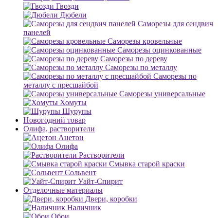
Гвозди
Дюбели
Саморезы для сендвич
панелей
Саморезы кровельные
Саморезы оцинкованные
Саморезы по дереву
Саморезы по металлу
Саморезы по
металлу с пресшайбой
Саморезы универсальные
Хомуты
Шурупы
Новогодний товар
Олифа, растворители
Ацетон
Олифа
Растворители
Смывка старой краски
Сольвент
Уайт-Спирит
Отделочные материалы
Двери, коробки
Наличник
Обои