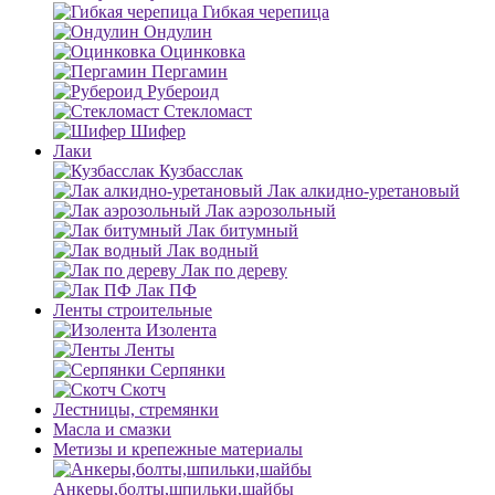
Гибкая черепица
Ондулин
Оцинковка
Пергамин
Рубероид
Стекломаст
Шифер
Лаки
Кузбасслак
Лак алкидно-уретановый
Лак аэрозольный
Лак битумный
Лак водный
Лак по дереву
Лак ПФ
Ленты строительные
Изолента
Ленты
Серпянки
Скотч
Лестницы, стремянки
Масла и смазки
Метизы и крепежные материалы
Анкеры,болты,шпильки,шайбы