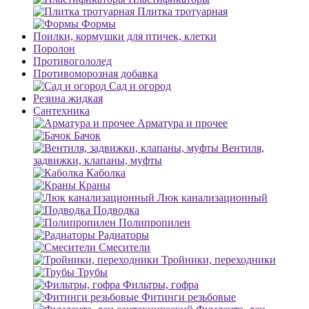
Плитка тротуарная
Формы
Поилки, кормушки для птичек, клетки
Поролон
Противогололед
Противоморозная добавка
Сад и огород
Резина жидкая
Сантехника
Арматура и прочее
Бачок
Вентиля,
задвижки, клапаны, муфты
Каболка
Краны
Люк канализационный
Подводка
Полипропилен
Радиаторы
Смесители
Тройники, переходники
Трубы
Фильтры, гофра
Фитинги резьбовые