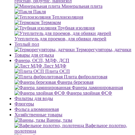
геоспан, ондутис, наноизол
Минеральная плита
Пакля
Теплоизоляция
Термоком
Трубная изоляция
Утеплитель для проемов, для обивки дверей
Теплый пол
Терморегуляторы, датчики
Товары для отдыха
Фанера, ОСП, МДФ, ДСП
Лист МДФ
Плита ОСП
Плита фибролитовая
Фанера березовая
Фанера ламинированная
Фанера хвойная ФСФ
Фильтры для воды
Флюгеры
Фольга алюминиевая
Хозяйственные товары
Ванны, тазы
Вафельное полотно,
полотенца