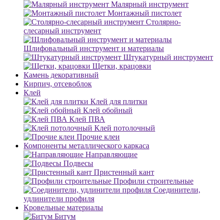
Малярный инструмент
Монтажный пистолет
Столярно-
слесарный инструмент
Шлифовальный инструмент и материалы
Штукатурный инструмент
Щетки, крацовки
Камень декоративный
Кирпич, отсевоблок
Клей
Клей для плитки
Клей обойный
Клей ПВА
Клей потолочный
Прочие клеи
Компоненты металлического каркаса
Направляющие
Подвесы
Пристенный кант
Профили строительные
Соединители,
удлинители профиля
Кровельные материалы
Битум