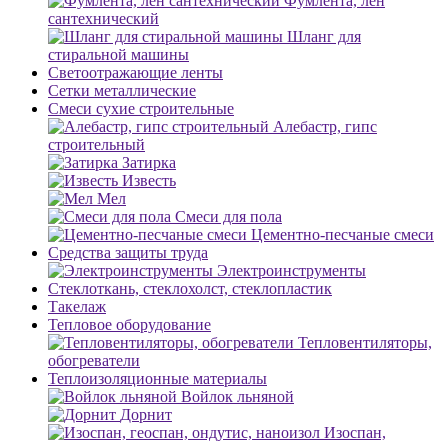
Фумлента, лен
сантехнический
Шланг для
стиральной машины
Светоотражающие ленты
Сетки металлические
Смеси сухие строительные
Алебастр, гипс
строительный
Затирка
Известь
Мел
Смеси для пола
Цементно-песчаные смеси
Средства защиты труда
Электроинструменты
Стеклоткань, стеклохолст, стеклопластик
Такелаж
Тепловое оборудование
Тепловентиляторы,
обогреватели
Теплоизоляционные материалы
Войлок льняной
Дорнит
Изоспан,