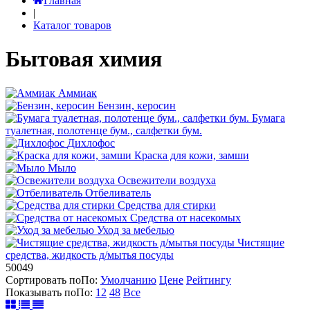
Главная
|
Каталог товаров
Бытовая химия
Аммиак
Бензин, керосин
Бумага
туалетная, полотенце бум., салфетки бум.
Дихлофос
Краска для кожи, замши
Мыло
Освежители воздуха
Отбеливатель
Средства для стирки
Средства от насекомых
Уход за мебелью
Чистящие
средства, жидкость д/мытья посуды
50049
Сортировать по
По
:
Умолчанию
Цене
Рейтингу
Показывать по
По
:
12
48
Все