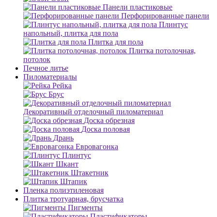
Панели пластиковые
Перфорированные панели
Плинтус
напольный, плитка для пола
Плитка для пола
Плитка потолочная,
потолок
Печное литье
Пиломатериалы
Рейка
Брус
Декоративный отделочный пиломатериал
Доска обрезная
Доска половая
Дрань
Евровагонка
Плинтус
Шкант
Штакетник
Штапик
Пленка полиэтиленовая
Плитка тротуарная, брусчатка
Пигменты
Пластификаторы