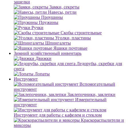
защелки
Замки, секреты
Навесы, петли
Проушины
Пружины
Ручки
Скобы строительные
Уголки, пластины
Шпингалеты
Ящики почтовые
Зимний хозяйственный инвентарь
Движки
Ледорубы, скребки для
снега
Лопаты
Инструмент
Вспомогательный
инструмент
Заклепочники, заклепки
Измерительный
инструмент
Инструмент для работы с кафелем и стеклом
Краскораспылители и
миксеры