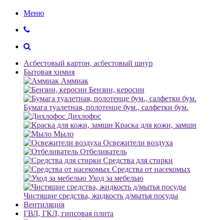
Меню
Асбестовый картон, асбестовый шнур
Бытовая химия
Аммиак
Бензин, керосин
Бумага туалетная, полотенце бум., салфетки бум.
Дихлофос
Краска для кожи, замши
Мыло
Освежители воздуха
Отбеливатель
Средства для стирки
Средства от насекомых
Уход за мебелью
Чистящие средства, жидкость д/мытья посуды
Вентиляция
ГВЛ, ГКЛ, гипсовая плита