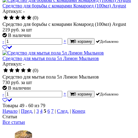
Средство для борьбы с комарами Комароед (100мл) Avgust
Артикул: -
(0)
Средство для борьбы с комарами Комароед (100мл) Avgust
219
руб.
за шт
В наличии
-
+
В корзину
Добавлено
Средство для мытья пола 5л Лимон Мыльнов
Артикул: -
(0)
Средство для мытья пола 5л Лимон Мыльнов
730
руб.
за шт
В наличии
-
+
В корзину
Добавлено
Товары 49 - 60 из 79
Начало
|
Пред.
|
3
4
5
6
7
|
След.
|
Конец
Статьи
Все статьи