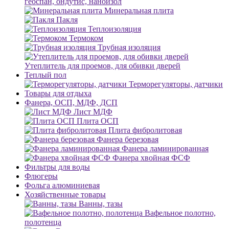
геоспан, ондутис, наноизол
Минеральная плита
Пакля
Теплоизоляция
Термоком
Трубная изоляция
Утеплитель для проемов, для обивки дверей
Теплый пол
Терморегуляторы, датчики
Товары для отдыха
Фанера, ОСП, МДФ, ДСП
Лист МДФ
Плита ОСП
Плита фибролитовая
Фанера березовая
Фанера ламинированная
Фанера хвойная ФСФ
Фильтры для воды
Флюгеры
Фольга алюминиевая
Хозяйственные товары
Ванны, тазы
Вафельное полотно,
полотенца