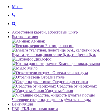
Меню
Асбестовый картон, асбестовый шнур
Бытовая химия
Аммиак
Бензин, керосин
Бумага туалетная, полотенце бум., салфетки бум.
Дихлофос
Краска для кожи, замши
Мыло
Освежители воздуха
Отбеливатель
Средства для стирки
Средства от насекомых
Уход за мебелью
Чистящие средства, жидкость д/мытья посуды
Вентиляция
ГВЛ, ГКЛ, гипсовая плита