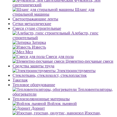
Фумлента, лен
сантехнический
Шланг для
стиральной машины
Светоотражающие ленты
Сетки металлические
Смеси сухие строительные
Алебастр, гипс
строительный
Затирка
Известь
Мел
Смеси для пола
Цементно-песчаные смеси
Средства защиты труда
Электроинструменты
Стеклоткань, стеклохолст, стеклопластик
Такелаж
Тепловое оборудование
Тепловентиляторы,
обогреватели
Теплоизоляционные материалы
Войлок льняной
Дорнит
Изоспан,