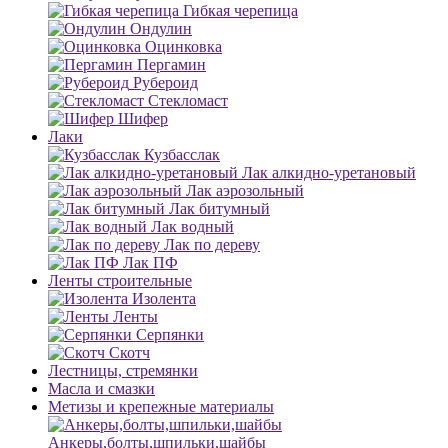
Гибкая черепица
Ондулин
Оцинковка
Пергамин
Рубероид
Стекломаст
Шифер
Лаки
Кузбасслак
Лак алкидно-уретановый
Лак аэрозольный
Лак битумный
Лак водный
Лак по дереву
Лак ПФ
Ленты строительные
Изолента
Ленты
Серпянки
Скотч
Лестницы, стремянки
Масла и смазки
Метизы и крепежные материалы
Анкеры,болты,шпильки,шайбы