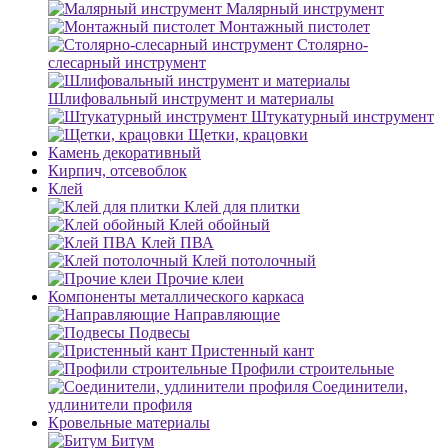
Малярный инструмент
Монтажный пистолет
Столярно-
слесарный инструмент
Шлифовальный инструмент и материалы
Штукатурный инструмент
Щетки, крацовки
Камень декоративный
Кирпич, отсевоблок
Клей
Клей для плитки
Клей обойный
Клей ПВА
Клей потолочный
Прочие клеи
Компоненты металлического каркаса
Направляющие
Подвесы
Пристенный кант
Профили строительные
Соединители,
удлинители профиля
Кровельные материалы
Битум