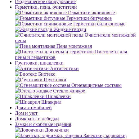
Геодезическое оборудование
Герметики, пена, очистители
Герметики акриловые
Герметики битумные
Герметики силиконовые
Жидкие гвозди
Очистители монтажной
пены
Пена монтажная
Пистолеты для
пены и герметиков
Грунтовки, шпаклевки
Антисептики
Биотекс
Грунтовки
Огнезащитные составы
Стекло жидкое
Шпаклевки
Шпакрил
Для автомобилей
Дом и уют
Домкраты и лебедки
Замки и скобяные изделия
Доводчики
Завертки, задвижки,