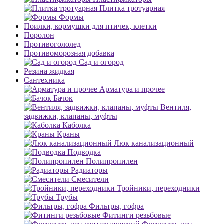
Плитка тротуарная
Формы
Поилки, кормушки для птичек, клетки
Поролон
Противогололед
Противоморозная добавка
Сад и огород
Резина жидкая
Сантехника
Арматура и прочее
Бачок
Вентиля,
задвижки, клапаны, муфты
Каболка
Краны
Люк канализационный
Подводка
Полипропилен
Радиаторы
Смесители
Тройники, переходники
Трубы
Фильтры, гофра
Фитинги резьбовые