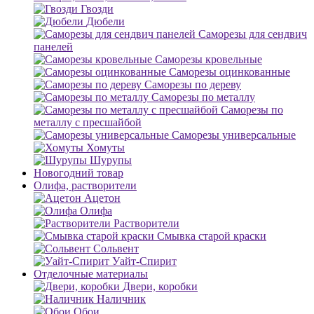
Гвозди
Дюбели
Саморезы для сендвич
панелей
Саморезы кровельные
Саморезы оцинкованные
Саморезы по дереву
Саморезы по металлу
Саморезы по
металлу с пресшайбой
Саморезы универсальные
Хомуты
Шурупы
Новогодний товар
Олифа, растворители
Ацетон
Олифа
Растворители
Смывка старой краски
Сольвент
Уайт-Спирит
Отделочные материалы
Двери, коробки
Наличник
Обои