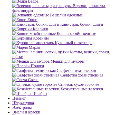
Ведра
Веревки, шпагаты,
фал, шнуры
Вешалки одежные
Ерши
Канистры, бочки, фляги
Коврики
Ковши хозяйственные
Корзины
Кухонный инвентарь
Марля
Метлы, веники, совки,
щётки
Мешки для мусора
Пологи
Салфетка техническая
Салфетка хозяйственная
Свеча
Спички, сухое горючее
Хозяйственные тележки
Швабры
Цемент
Штукатурка
Электроды
Эмали и краски