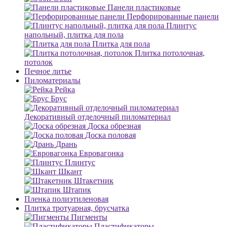
Панели пластиковые
Перфорированные панели
Плинтус
напольный, плитка для пола
Плитка для пола
Плитка потолочная,
потолок
Печное литье
Пиломатериалы
Рейка
Брус
Декоративный отделочный пиломатериал
Доска обрезная
Доска половая
Дрань
Евровагонка
Плинтус
Шкант
Штакетник
Штапик
Пленка полиэтиленовая
Плитка тротуарная, брусчатка
Пигменты
Пластификаторы