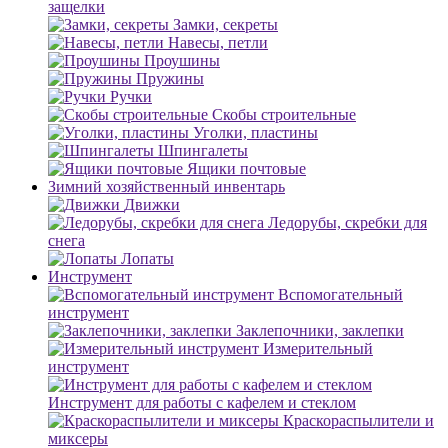
защелки
Замки, секреты
Навесы, петли
Проушины
Пружины
Ручки
Скобы строительные
Уголки, пластины
Шпингалеты
Ящики почтовые
Зимний хозяйственный инвентарь
Движки
Ледорубы, скребки для
снега
Лопаты
Инструмент
Вспомогательный
инструмент
Заклепочники, заклепки
Измерительный
инструмент
Инструмент для работы с кафелем и стеклом
Краскораспылители и
миксеры