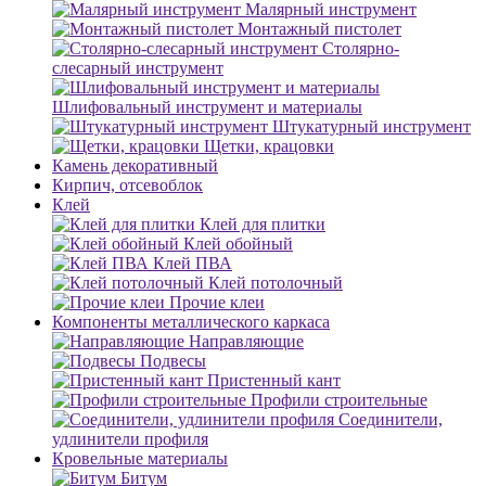
Малярный инструмент
Монтажный пистолет
Столярно-
слесарный инструмент
Шлифовальный инструмент и материалы
Штукатурный инструмент
Щетки, крацовки
Камень декоративный
Кирпич, отсевоблок
Клей
Клей для плитки
Клей обойный
Клей ПВА
Клей потолочный
Прочие клеи
Компоненты металлического каркаса
Направляющие
Подвесы
Пристенный кант
Профили строительные
Соединители,
удлинители профиля
Кровельные материалы
Битум