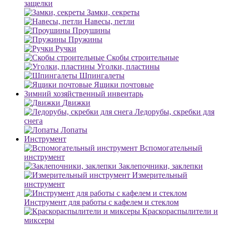
защелки
Замки, секреты
Навесы, петли
Проушины
Пружины
Ручки
Скобы строительные
Уголки, пластины
Шпингалеты
Ящики почтовые
Зимний хозяйственный инвентарь
Движки
Ледорубы, скребки для
снега
Лопаты
Инструмент
Вспомогательный
инструмент
Заклепочники, заклепки
Измерительный
инструмент
Инструмент для работы с кафелем и стеклом
Краскораспылители и
миксеры