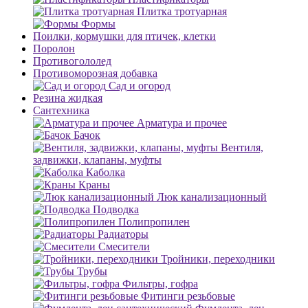
Плитка тротуарная
Формы
Поилки, кормушки для птичек, клетки
Поролон
Противогололед
Противоморозная добавка
Сад и огород
Резина жидкая
Сантехника
Арматура и прочее
Бачок
Вентиля,
задвижки, клапаны, муфты
Каболка
Краны
Люк канализационный
Подводка
Полипропилен
Радиаторы
Смесители
Тройники, переходники
Трубы
Фильтры, гофра
Фитинги резьбовые