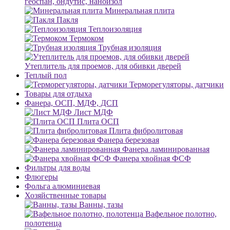
геоспан, ондутис, наноизол
Минеральная плита
Пакля
Теплоизоляция
Термоком
Трубная изоляция
Утеплитель для проемов, для обивки дверей
Теплый пол
Терморегуляторы, датчики
Товары для отдыха
Фанера, ОСП, МДФ, ДСП
Лист МДФ
Плита ОСП
Плита фибролитовая
Фанера березовая
Фанера ламинированная
Фанера хвойная ФСФ
Фильтры для воды
Флюгеры
Фольга алюминиевая
Хозяйственные товары
Ванны, тазы
Вафельное полотно,
полотенца