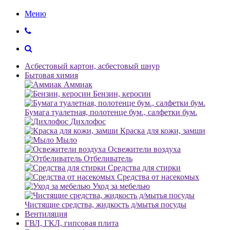
Меню
Асбестовый картон, асбестовый шнур
Бытовая химия
Аммиак
Бензин, керосин
Бумага туалетная, полотенце бум., салфетки бум.
Дихлофос
Краска для кожи, замши
Мыло
Освежители воздуха
Отбеливатель
Средства для стирки
Средства от насекомых
Уход за мебелью
Чистящие средства, жидкость д/мытья посуды
Вентиляция
ГВЛ, ГКЛ, гипсовая плита