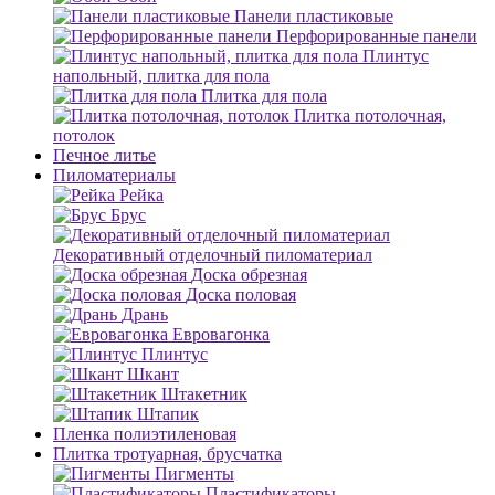
Панели пластиковые
Перфорированные панели
Плинтус
напольный, плитка для пола
Плитка для пола
Плитка потолочная,
потолок
Печное литье
Пиломатериалы
Рейка
Брус
Декоративный отделочный пиломатериал
Доска обрезная
Доска половая
Дрань
Евровагонка
Плинтус
Шкант
Штакетник
Штапик
Пленка полиэтиленовая
Плитка тротуарная, брусчатка
Пигменты
Пластификаторы