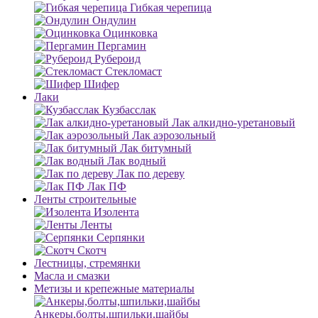
Гибкая черепица
Ондулин
Оцинковка
Пергамин
Рубероид
Стекломаст
Шифер
Лаки
Кузбасслак
Лак алкидно-уретановый
Лак аэрозольный
Лак битумный
Лак водный
Лак по дереву
Лак ПФ
Ленты строительные
Изолента
Ленты
Серпянки
Скотч
Лестницы, стремянки
Масла и смазки
Метизы и крепежные материалы
Анкеры,болты,шпильки,шайбы