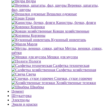
Ведра
Веревки, шпагаты,
фал, шнуры
Вешалки одежные
Ерши
Канистры, бочки, фляги
Коврики
Ковши хозяйственные
Корзины
Кухонный инвентарь
Марля
Метлы, веники, совки,
щётки
Мешки для мусора
Пологи
Салфетка техническая
Салфетка хозяйственная
Свеча
Спички, сухое горючее
Хозяйственные тележки
Швабры
Цемент
Штукатурка
Электроды
Эмали и краски