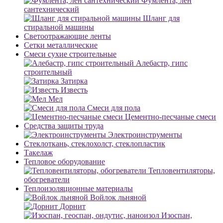
Фумлента, лен
сантехнический
Шланг для
стиральной машины
Светоотражающие ленты
Сетки металлические
Смеси сухие строительные
Алебастр, гипс
строительный
Затирка
Известь
Мел
Смеси для пола
Цементно-песчаные смеси
Средства защиты труда
Электроинструменты
Стеклоткань, стеклохолст, стеклопластик
Такелаж
Тепловое оборудование
Тепловентиляторы,
обогреватели
Теплоизоляционные материалы
Войлок льняной
Дорнит
Изоспан,