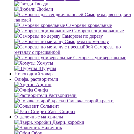
Гвозди
Дюбели
Саморезы для сендвич
панелей
Саморезы кровельные
Саморезы оцинкованные
Саморезы по дереву
Саморезы по металлу
Саморезы по
металлу с пресшайбой
Саморезы универсальные
Хомуты
Шурупы
Новогодний товар
Олифа, растворители
Ацетон
Олифа
Растворители
Смывка старой краски
Сольвент
Уайт-Спирит
Отделочные материалы
Двери, коробки
Наличник
Обои