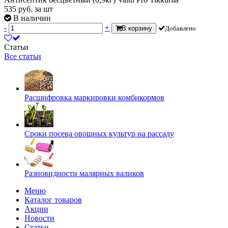
535
руб.
за шт
В наличии
-
+
В корзину
Добавлено
Статьи
Все статьи
Расшифровка маркировки комбикормов
Сроки посева овощных культур на рассаду
Разновидности малярных валиков
Меню
Каталог товаров
Акции
Новости
Статьи