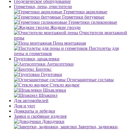
Геодезическое оборудование
Герметики, пена, очистители
Герметики акриловые
Герметики битумные
Герметики силиконовые
Жидкие гвозди
Очистители монтажной
пены
Пена монтажная
Пистолеты для
пены и герметиков
Грунтовки, шпаклевки
Антисептики
Биотекс
Грунтовки
Огнезащитные составы
Стекло жидкое
Шпаклевки
Шпакрил
Для автомобилей
Дом и уют
Домкраты и лебедки
Замки и скобяные изделия
Доводчики
Завертки, задвижки,