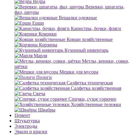
Ведра
Веревки, шпагаты,
фал, шнуры
Вешалки одежные
Ерши
Канистры, бочки, фляги
Коврики
Ковши хозяйственные
Корзины
Кухонный инвентарь
Марля
Метлы, веники, совки,
щётки
Мешки для мусора
Пологи
Салфетка техническая
Салфетка хозяйственная
Свеча
Спички, сухое горючее
Хозяйственные тележки
Швабры
Цемент
Штукатурка
Электроды
Эмали и краски