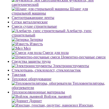
Фумлента, лен
сантехнический
Шланг для
стиральной машины
Светоотражающие ленты
Сетки металлические
Смеси сухие строительные
Алебастр, гипс
строительный
Затирка
Известь
Мел
Смеси для пола
Цементно-песчаные смеси
Средства защиты труда
Электроинструменты
Стеклоткань, стеклохолст, стеклопластик
Такелаж
Тепловое оборудование
Тепловентиляторы,
обогреватели
Теплоизоляционные материалы
Войлок льняной
Дорнит
Изоспан,