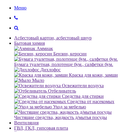
Меню
Асбестовый картон, асбестовый шнур
Бытовая химия
Аммиак
Бензин, керосин
Бумага туалетная, полотенце бум., салфетки бум.
Дихлофос
Краска для кожи, замши
Мыло
Освежители воздуха
Отбеливатель
Средства для стирки
Средства от насекомых
Уход за мебелью
Чистящие средства, жидкость д/мытья посуды
Вентиляция
ГВЛ, ГКЛ, гипсовая плита