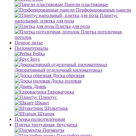
Панели пластиковые
Перфорированные панели
Плинтус
напольный, плитка для пола
Плитка для пола
Плитка потолочная,
потолок
Печное литье
Пиломатериалы
Рейка
Брус
Декоративный отделочный пиломатериал
Доска обрезная
Доска половая
Дрань
Евровагонка
Плинтус
Шкант
Штакетник
Штапик
Пленка полиэтиленовая
Плитка тротуарная, брусчатка
Пигменты
Пластификаторы