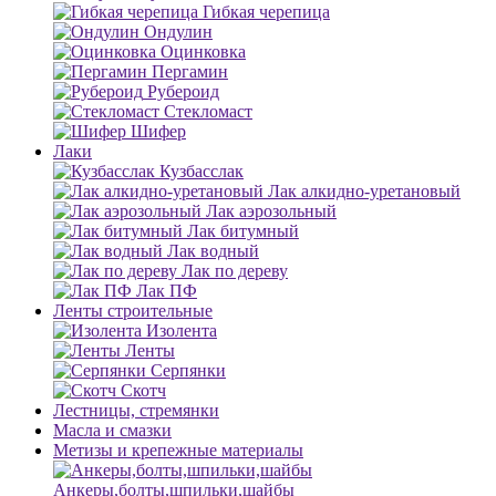
Гибкая черепица
Ондулин
Оцинковка
Пергамин
Рубероид
Стекломаст
Шифер
Лаки
Кузбасслак
Лак алкидно-уретановый
Лак аэрозольный
Лак битумный
Лак водный
Лак по дереву
Лак ПФ
Ленты строительные
Изолента
Ленты
Серпянки
Скотч
Лестницы, стремянки
Масла и смазки
Метизы и крепежные материалы
Анкеры,болты,шпильки,шайбы