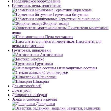
Геодезическое оборудование
Герметики, пена, очистители
Герметики акриловые
Герметики битумные
Герметики силиконовые
Жидкие гвозди
Очистители монтажной
пены
Пена монтажная
Пистолеты для
пены и герметиков
Грунтовки, шпаклевки
Антисептики
Биотекс
Грунтовки
Огнезащитные составы
Стекло жидкое
Шпаклевки
Шпакрил
Для автомобилей
Дом и уют
Домкраты и лебедки
Замки и скобяные изделия
Доводчики
Завертки, задвижки,