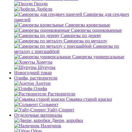
Гвозди
Дюбели
Саморезы для сендвич
панелей
Саморезы кровельные
Саморезы оцинкованные
Саморезы по дереву
Саморезы по металлу
Саморезы по
металлу с пресшайбой
Саморезы универсальные
Хомуты
Шурупы
Новогодний товар
Олифа, растворители
Ацетон
Олифа
Растворители
Смывка старой краски
Сольвент
Уайт-Спирит
Отделочные материалы
Двери, коробки
Наличник
Обои