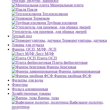
геоспан, ондутис, наноизол
Минеральная плита
Пакля
Теплоизоляция
Термоком
Трубная изоляция
Утеплитель для проемов, для обивки дверей
Теплый пол
Терморегуляторы, датчики
Товары для отдыха
Фанера, ОСП, МДФ, ДСП
Лист МДФ
Плита ОСП
Плита фибролитовая
Фанера березовая
Фанера ламинированная
Фанера хвойная ФСФ
Фильтры для воды
Флюгеры
Фольга алюминиевая
Хозяйственные товары
Ванны, тазы
Вафельное полотно,
полотенца