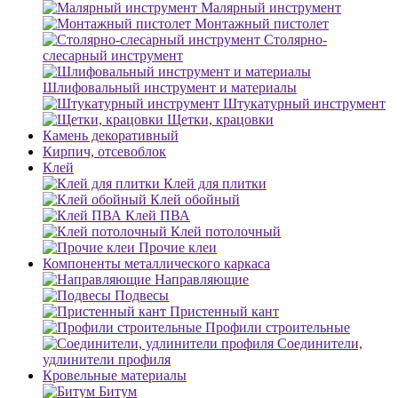
Малярный инструмент
Монтажный пистолет
Столярно-
слесарный инструмент
Шлифовальный инструмент и материалы
Штукатурный инструмент
Щетки, крацовки
Камень декоративный
Кирпич, отсевоблок
Клей
Клей для плитки
Клей обойный
Клей ПВА
Клей потолочный
Прочие клеи
Компоненты металлического каркаса
Направляющие
Подвесы
Пристенный кант
Профили строительные
Соединители,
удлинители профиля
Кровельные материалы
Битум