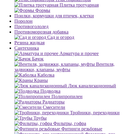
Плитка тротуарная
Формы
Поилки, кормушки для птичек, клетки
Поролон
Противогололед
Противоморозная добавка
Сад и огород
Резина жидкая
Сантехника
Арматура и прочее
Бачок
Вентиля,
задвижки, клапаны, муфты
Каболка
Краны
Люк канализационный
Подводка
Полипропилен
Радиаторы
Смесители
Тройники, переходники
Трубы
Фильтры, гофра
Фитинги резьбовые