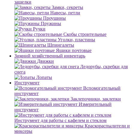
защелки
Замки, секреты
Навесы, петли
Проушины
Пружины
Ручки
Скобы строительные
Уголки, пластины
Шпингалеты
Ящики почтовые
Зимний хозяйственный инвентарь
Движки
Ледорубы, скребки для
снега
Лопаты
Инструмент
Вспомогательный
инструмент
Заклепочники, заклепки
Измерительный
инструмент
Инструмент для работы с кафелем и стеклом
Краскораспылители и
миксеры