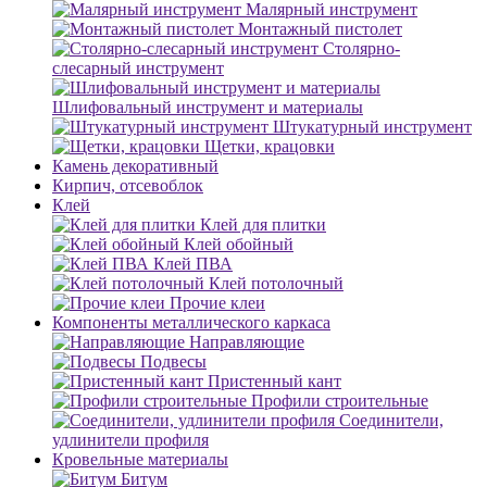
Малярный инструмент
Монтажный пистолет
Столярно-
слесарный инструмент
Шлифовальный инструмент и материалы
Штукатурный инструмент
Щетки, крацовки
Камень декоративный
Кирпич, отсевоблок
Клей
Клей для плитки
Клей обойный
Клей ПВА
Клей потолочный
Прочие клеи
Компоненты металлического каркаса
Направляющие
Подвесы
Пристенный кант
Профили строительные
Соединители,
удлинители профиля
Кровельные материалы
Битум