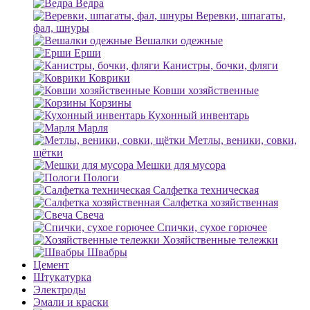
Ведра
Веревки, шпагаты,
фал, шнуры
Вешалки одежные
Ерши
Канистры, бочки, фляги
Коврики
Ковши хозяйственные
Корзины
Кухонный инвентарь
Марля
Метлы, веники, совки,
щётки
Мешки для мусора
Пологи
Салфетка техническая
Салфетка хозяйственная
Свеча
Спички, сухое горючее
Хозяйственные тележки
Швабры
Цемент
Штукатурка
Электроды
Эмали и краски