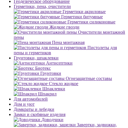
Геодезическое оборудование
Герметики, пена, очистители
Герметики акриловые
Герметики битумные
Герметики силиконовые
Жидкие гвозди
Очистители монтажной
пены
Пена монтажная
Пистолеты для
пены и герметиков
Грунтовки, шпаклевки
Антисептики
Биотекс
Грунтовки
Огнезащитные составы
Стекло жидкое
Шпаклевки
Шпакрил
Для автомобилей
Дом и уют
Домкраты и лебедки
Замки и скобяные изделия
Доводчики
Завертки, задвижки,