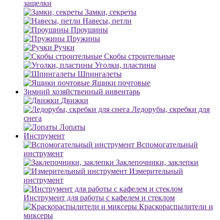
защелки
Замки, секреты
Навесы, петли
Проушины
Пружины
Ручки
Скобы строительные
Уголки, пластины
Шпингалеты
Ящики почтовые
Зимний хозяйственный инвентарь
Движки
Ледорубы, скребки для
снега
Лопаты
Инструмент
Вспомогательный
инструмент
Заклепочники, заклепки
Измерительный
инструмент
Инструмент для работы с кафелем и стеклом
Краскораспылители и
миксеры