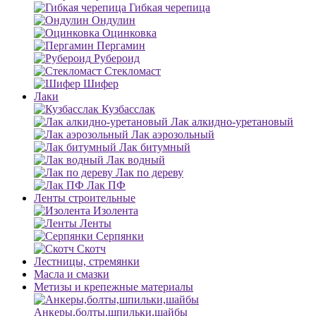
Гибкая черепица
Ондулин
Оцинковка
Пергамин
Рубероид
Стекломаст
Шифер
Лаки
Кузбасслак
Лак алкидно-уретановый
Лак аэрозольный
Лак битумный
Лак водный
Лак по дереву
Лак ПФ
Ленты строительные
Изолента
Ленты
Серпянки
Скотч
Лестницы, стремянки
Масла и смазки
Метизы и крепежные материалы
Анкеры,болты,шпильки,шайбы