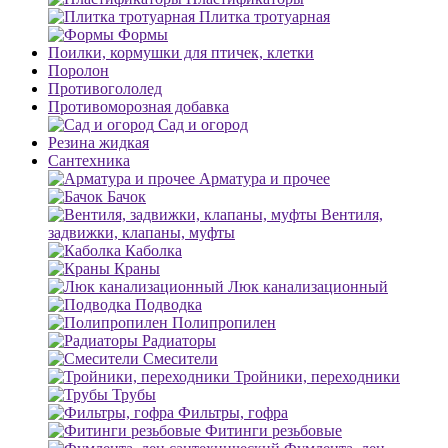
Плитка тротуарная
Формы
Поилки, кормушки для птичек, клетки
Поролон
Противогололед
Противоморозная добавка
Сад и огород
Резина жидкая
Сантехника
Арматура и прочее
Бачок
Вентиля,
задвижки, клапаны, муфты
Каболка
Краны
Люк канализационный
Подводка
Полипропилен
Радиаторы
Смесители
Тройники, переходники
Трубы
Фильтры, гофра
Фитинги резьбовые