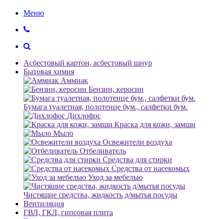
Меню
Асбестовый картон, асбестовый шнур
Бытовая химия
Аммиак
Бензин, керосин
Бумага туалетная, полотенце бум., салфетки бум.
Дихлофос
Краска для кожи, замши
Мыло
Освежители воздуха
Отбеливатель
Средства для стирки
Средства от насекомых
Уход за мебелью
Чистящие средства, жидкость д/мытья посуды
Вентиляция
ГВЛ, ГКЛ, гипсовая плита