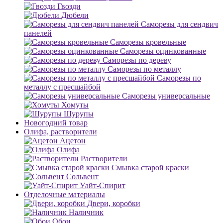
Гвозди
Дюбели
Саморезы для сендвич
панелей
Саморезы кровельные
Саморезы оцинкованные
Саморезы по дереву
Саморезы по металлу
Саморезы по
металлу с пресшайбой
Саморезы универсальные
Хомуты
Шурупы
Новогодний товар
Олифа, растворители
Ацетон
Олифа
Растворители
Смывка старой краски
Сольвент
Уайт-Спирит
Отделочные материалы
Двери, коробки
Наличник
Обои