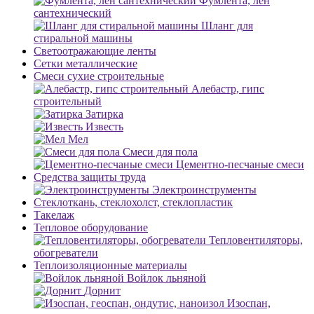
Фумлента, лен
сантехнический
Шланг для
стиральной машины
Светоотражающие ленты
Сетки металлические
Смеси сухие строительные
Алебастр, гипс
строительный
Затирка
Известь
Мел
Смеси для пола
Цементно-песчаные смеси
Средства защиты труда
Электроинструменты
Стеклоткань, стеклохолст, стеклопластик
Такелаж
Тепловое оборудование
Тепловентиляторы,
обогреватели
Теплоизоляционные материалы
Войлок льняной
Дорнит
Изоспан,