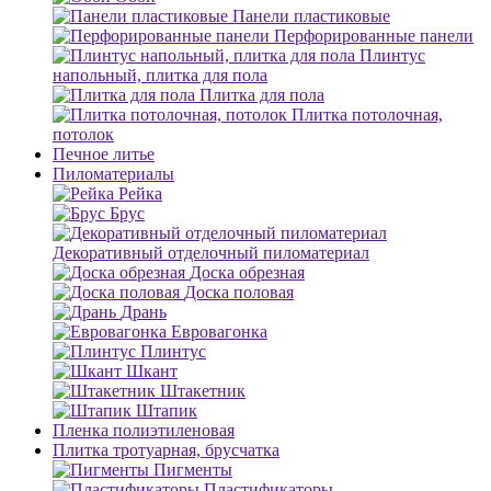
Панели пластиковые
Перфорированные панели
Плинтус
напольный, плитка для пола
Плитка для пола
Плитка потолочная,
потолок
Печное литье
Пиломатериалы
Рейка
Брус
Декоративный отделочный пиломатериал
Доска обрезная
Доска половая
Дрань
Евровагонка
Плинтус
Шкант
Штакетник
Штапик
Пленка полиэтиленовая
Плитка тротуарная, брусчатка
Пигменты
Пластификаторы