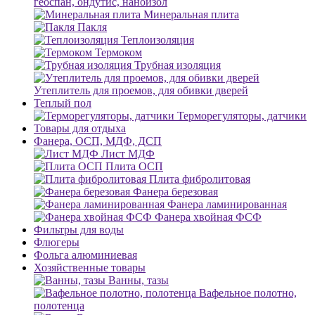
геоспан, ондутис, наноизол
Минеральная плита
Пакля
Теплоизоляция
Термоком
Трубная изоляция
Утеплитель для проемов, для обивки дверей
Теплый пол
Терморегуляторы, датчики
Товары для отдыха
Фанера, ОСП, МДФ, ДСП
Лист МДФ
Плита ОСП
Плита фибролитовая
Фанера березовая
Фанера ламинированная
Фанера хвойная ФСФ
Фильтры для воды
Флюгеры
Фольга алюминиевая
Хозяйственные товары
Ванны, тазы
Вафельное полотно,
полотенца