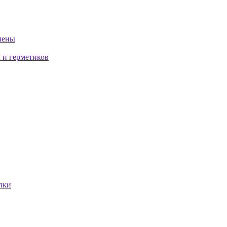
пены
 и герметиков
лки