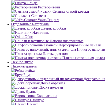
Олифа
Растворители
Смывка старой краски
Сольвент
Уайт-Спирит
Отделочные материалы
Двери, коробки
Наличник
Обои
Панели пластиковые
Перфорированные панели
Плинтус напольн
Плитка для пола
Плитка потолочная, пото
Печное литье
Пиломатериалы
Рейка
Брус
Декоративны
Доска обрезная
Доска половая
Дрань
Евровагонка
Плинтус
Шкант