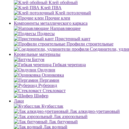
Клей обойный
Клей ПВА
Клей потолочный
Прочие клеи
Компоненты металлического каркаса
Направляющие
Подвесы
Пристенный кант
Профили строительные
Соединители, удли
Кровельные материалы
Битум
Гибкая черепица
Ондулин
Оцинковка
Пергамин
Рубероид
Стекломаст
Шифер
Лаки
Кузбасслак
Лак алкидно-уретановый
Лак аэрозольный
Лак битумный
Лак водный