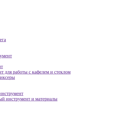
ега
умент
нт
т для работы с кафелем и стеклом
миксеры
инструмент
й инструмент и материалы