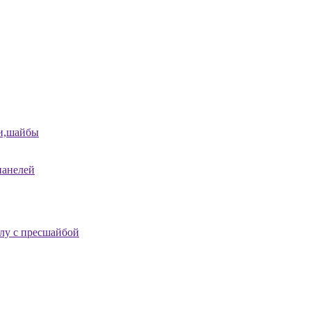
и,шайбы
панелей
лу с пресшайбой