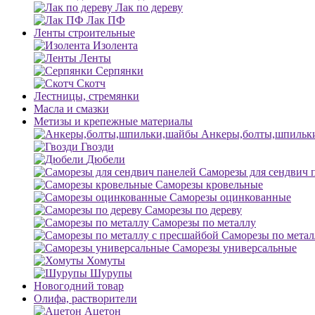
Лак по дереву
Лак ПФ
Ленты строительные
Изолента
Ленты
Серпянки
Скотч
Лестницы, стремянки
Масла и смазки
Метизы и крепежные материалы
Анкеры,болты,шпильк
Гвозди
Дюбели
Саморезы для сендвич 
Саморезы кровельные
Саморезы оцинкованные
Саморезы по дереву
Саморезы по металлу
Саморезы по метал
Саморезы универсальные
Хомуты
Шурупы
Новогодний товар
Олифа, растворители
Ацетон