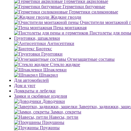
Герметики акриловые
Герметики битумные
Герметики силиконовые
Жидкие гвозди
Очистители монтажной 
Пена монтажная
Пистолеты для пены
Грунтовки, шпаклевки
Антисептики
Биотекс
Грунтовки
Огнезащитные составы
Стекло жидкое
Шпаклевки
Шпакрил
Для автомобилей
Дом и уют
Домкраты и лебедки
Замки и скобяные изделия
Доводчики
Завертки, задвижки, заще
Замки, секреты
Навесы, петли
Проушины
Пружины