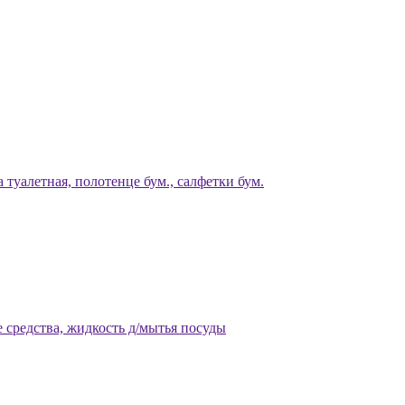
 туалетная, полотенце бум., салфетки бум.
 средства, жидкость д/мытья посуды