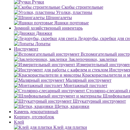
Ручки
Скобы строительные
Уголки, пластины
Шпингалеты
Ящики почтовые
Зимний хозяйственный инвентарь
Движки
Ледорубы, скребки для сн
Лопаты
Инструмент
Вспомогательный инстр
Заклепочники, заклепки
Измерительный инструме
Инструмен
Краскораспылители и 
Малярный инструмент
Монтажный пистолет
Столярно-слесарный 
Шлифовальны
Штукатурный инструмент
Щетки, крацовки
Камень декоративный
Кирпич, отсевоблок
Клей
Клей для плитки