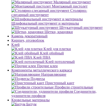
Малярный инструмент
Монтажный пистолет
Столярно-
слесарный инструмент
Шлифовальный инструмент и материалы
Штукатурный инструмент
Щетки, крацовки
Камень декоративный
Кирпич, отсевоблок
Клей
Клей для плитки
Клей обойный
Клей ПВА
Клей потолочный
Прочие клеи
Компоненты металлического каркаса
Направляющие
Подвесы
Пристенный кант
Профили строительные
Соединители,
удлинители профиля
Кровельные материалы
Битум