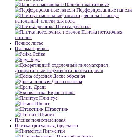
Панели пластиковые
Перфорированные панели
Плинтус
напольный, плитка для пола
Плитка для пола
Плитка потолочная,
потолок
Печное литье
Пиломатериалы
Рейка
Брус
Декоративный отделочный пиломатериал
Доска обрезная
Доска половая
Дрань
Евровагонка
Плинтус
Шкант
Штакетник
Штапик
Пленка полиэтиленовая
Плитка тротуарная, брусчатка
Пигменты
Пластификаторы