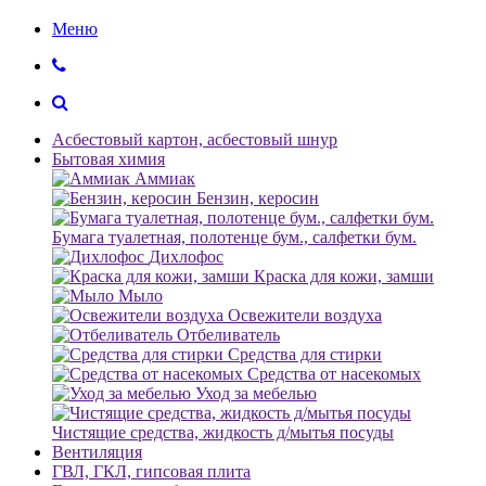
Меню
Асбестовый картон, асбестовый шнур
Бытовая химия
Аммиак
Бензин, керосин
Бумага туалетная, полотенце бум., салфетки бум.
Дихлофос
Краска для кожи, замши
Мыло
Освежители воздуха
Отбеливатель
Средства для стирки
Средства от насекомых
Уход за мебелью
Чистящие средства, жидкость д/мытья посуды
Вентиляция
ГВЛ, ГКЛ, гипсовая плита