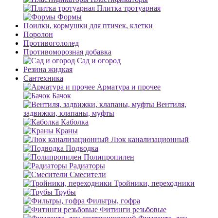
Плитка тротуарная
Формы
Поилки, кормушки для птичек, клетки
Поролон
Противогололед
Противоморозная добавка
Сад и огород
Резина жидкая
Сантехника
Арматура и прочее
Бачок
Вентиля,
задвижки, клапаны, муфты
Каболка
Краны
Люк канализационный
Подводка
Полипропилен
Радиаторы
Смесители
Тройники, переходники
Трубы
Фильтры, гофра
Фитинги резьбовые