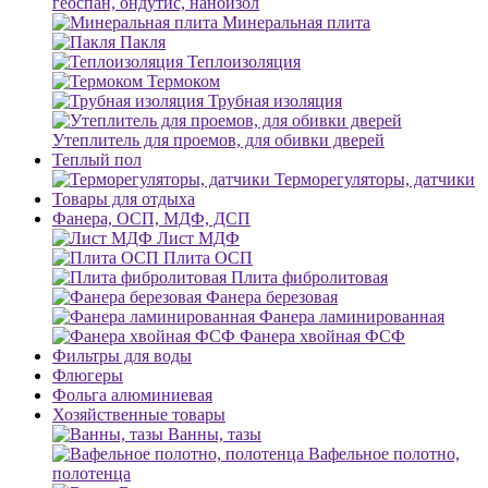
геоспан, ондутис, наноизол
Минеральная плита
Пакля
Теплоизоляция
Термоком
Трубная изоляция
Утеплитель для проемов, для обивки дверей
Теплый пол
Терморегуляторы, датчики
Товары для отдыха
Фанера, ОСП, МДФ, ДСП
Лист МДФ
Плита ОСП
Плита фибролитовая
Фанера березовая
Фанера ламинированная
Фанера хвойная ФСФ
Фильтры для воды
Флюгеры
Фольга алюминиевая
Хозяйственные товары
Ванны, тазы
Вафельное полотно,
полотенца