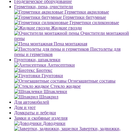
Геодезическое оборудование
Герметики, пена, очистители
Герметики акриловые
Герметики битумные
Герметики силиконовые
Жидкие гвозди
Очистители монтажной
пены
Пена монтажная
Пистолеты для
пены и герметиков
Грунтовки, шпаклевки
Антисептики
Биотекс
Грунтовки
Огнезащитные составы
Стекло жидкое
Шпаклевки
Шпакрил
Для автомобилей
Дом и уют
Домкраты и лебедки
Замки и скобяные изделия
Доводчики
Завертки, задвижки,