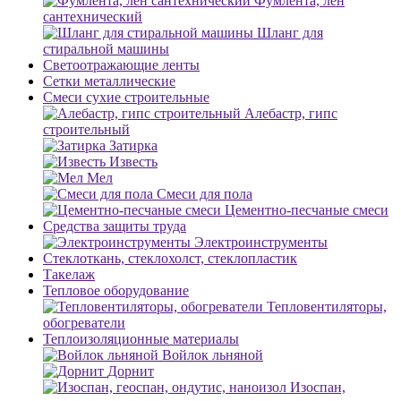
Фумлента, лен
сантехнический
Шланг для
стиральной машины
Светоотражающие ленты
Сетки металлические
Смеси сухие строительные
Алебастр, гипс
строительный
Затирка
Известь
Мел
Смеси для пола
Цементно-песчаные смеси
Средства защиты труда
Электроинструменты
Стеклоткань, стеклохолст, стеклопластик
Такелаж
Тепловое оборудование
Тепловентиляторы,
обогреватели
Теплоизоляционные материалы
Войлок льняной
Дорнит
Изоспан,