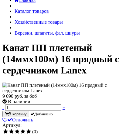
Главная
|
Каталог товаров
|
Хозяйственные товары
|
Веревки, шпагаты, фал, шнуры
Канат ПП плетеный
(14ммх100м) 16 прядный с
сердечником Lanex
9 090
руб. за боб
В наличии
-
+
В корзину
Добавлено
Отложить
Артикул: -
(0)