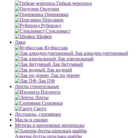
Гибкая черепица
Ондулин
Оцинковка
Пергамин
Рубероид
Стекломаст
Шифер
Лаки
Кузбасслак
Лак алкидно-уретановый
Лак аэрозольный
Лак битумный
Лак водный
Лак по дереву
Лак ПФ
Ленты строительные
Изолента
Ленты
Серпянки
Скотч
Лестницы, стремянки
Масла и смазки
Метизы и крепежные материалы
Анкеры,болты,шпильки,шайбы