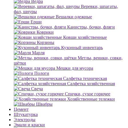
Ведра
Веревки, шпагаты,
фал, шнуры
Вешалки одежные
Ерши
Канистры, бочки, фляги
Коврики
Ковши хозяйственные
Корзины
Кухонный инвентарь
Марля
Метлы, веники, совки,
щётки
Мешки для мусора
Пологи
Салфетка техническая
Салфетка хозяйственная
Свеча
Спички, сухое горючее
Хозяйственные тележки
Швабры
Цемент
Штукатурка
Электроды
Эмали и краски