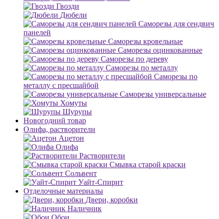
Гвозди
Дюбели
Саморезы для сендвич
панелей
Саморезы кровельные
Саморезы оцинкованные
Саморезы по дереву
Саморезы по металлу
Саморезы по
металлу с пресшайбой
Саморезы универсальные
Хомуты
Шурупы
Новогодний товар
Олифа, растворители
Ацетон
Олифа
Растворители
Смывка старой краски
Сольвент
Уайт-Спирит
Отделочные материалы
Двери, коробки
Наличник
Обои