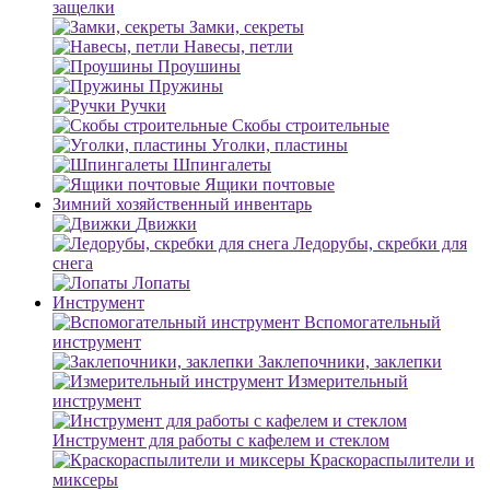
защелки
Замки, секреты
Навесы, петли
Проушины
Пружины
Ручки
Скобы строительные
Уголки, пластины
Шпингалеты
Ящики почтовые
Зимний хозяйственный инвентарь
Движки
Ледорубы, скребки для
снега
Лопаты
Инструмент
Вспомогательный
инструмент
Заклепочники, заклепки
Измерительный
инструмент
Инструмент для работы с кафелем и стеклом
Краскораспылители и
миксеры