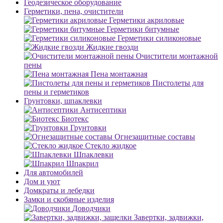
Геодезическое оборудование
Герметики, пена, очистители
Герметики акриловые
Герметики битумные
Герметики силиконовые
Жидкие гвозди
Очистители монтажной
пены
Пена монтажная
Пистолеты для
пены и герметиков
Грунтовки, шпаклевки
Антисептики
Биотекс
Грунтовки
Огнезащитные составы
Стекло жидкое
Шпаклевки
Шпакрил
Для автомобилей
Дом и уют
Домкраты и лебедки
Замки и скобяные изделия
Доводчики
Завертки, задвижки,