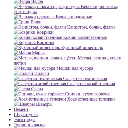
Ведра
Веревки, шпагаты,
фал, шнуры
Вешалки одежные
Ерши
Канистры, бочки, фляги
Коврики
Ковши хозяйственные
Корзины
Кухонный инвентарь
Марля
Метлы, веники, совки,
щётки
Мешки для мусора
Пологи
Салфетка техническая
Салфетка хозяйственная
Свеча
Спички, сухое горючее
Хозяйственные тележки
Швабры
Цемент
Штукатурка
Электроды
Эмали и краски