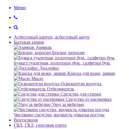
Меню
Асбестовый картон, асбестовый шнур
Бытовая химия
Аммиак
Бензин, керосин
Бумага туалетная, полотенце бум., салфетки бум.
Дихлофос
Краска для кожи, замши
Мыло
Освежители воздуха
Отбеливатель
Средства для стирки
Средства от насекомых
Уход за мебелью
Чистящие средства, жидкость д/мытья посуды
Вентиляция
ГВЛ, ГКЛ, гипсовая плита