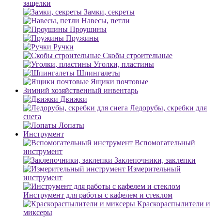
защелки
Замки, секреты
Навесы, петли
Проушины
Пружины
Ручки
Скобы строительные
Уголки, пластины
Шпингалеты
Ящики почтовые
Зимний хозяйственный инвентарь
Движки
Ледорубы, скребки для
снега
Лопаты
Инструмент
Вспомогательный
инструмент
Заклепочники, заклепки
Измерительный
инструмент
Инструмент для работы с кафелем и стеклом
Краскораспылители и
миксеры