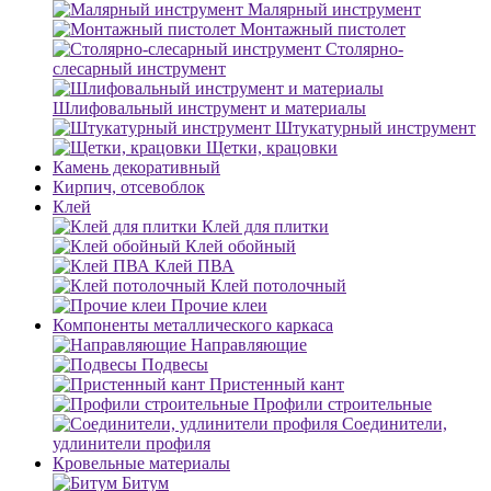
Малярный инструмент
Монтажный пистолет
Столярно-
слесарный инструмент
Шлифовальный инструмент и материалы
Штукатурный инструмент
Щетки, крацовки
Камень декоративный
Кирпич, отсевоблок
Клей
Клей для плитки
Клей обойный
Клей ПВА
Клей потолочный
Прочие клеи
Компоненты металлического каркаса
Направляющие
Подвесы
Пристенный кант
Профили строительные
Соединители,
удлинители профиля
Кровельные материалы
Битум