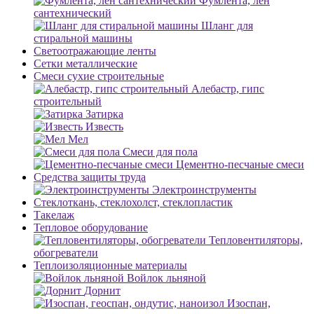
Фумлента, лен
сантехнический
Шланг для
стиральной машины
Светоотражающие ленты
Сетки металлические
Смеси сухие строительные
Алебастр, гипс
строительный
Затирка
Известь
Мел
Смеси для пола
Цементно-песчаные смеси
Средства защиты труда
Электроинструменты
Стеклоткань, стеклохолст, стеклопластик
Такелаж
Тепловое оборудование
Тепловентиляторы,
обогреватели
Теплоизоляционные материалы
Войлок льняной
Дорнит
Изоспан,