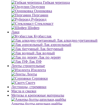
Гибкая черепица
Ондулин
Оцинковка
Пергамин
Рубероид
Стекломаст
Шифер
Лаки
Кузбасслак
Лак алкидно-уретановый
Лак аэрозольный
Лак битумный
Лак водный
Лак по дереву
Лак ПФ
Ленты строительные
Изолента
Ленты
Серпянки
Скотч
Лестницы, стремянки
Масла и смазки
Метизы и крепежные материалы
Анкеры,болты,шпильки,шайбы