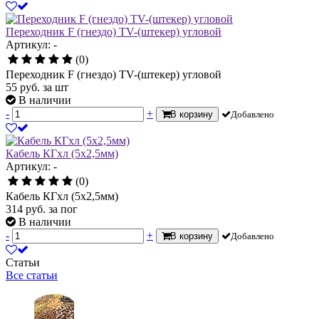
Переходник F (гнездо) TV-(штекер) угловой
Артикул: -
(0)
Переходник F (гнездо) TV-(штекер) угловой
55
руб.
за шт
В наличии
-
+
В корзину
Добавлено
Кабель КГхл (5х2,5мм)
Артикул: -
(0)
Кабель КГхл (5х2,5мм)
314
руб.
за пог
В наличии
-
+
В корзину
Добавлено
Статьи
Все статьи