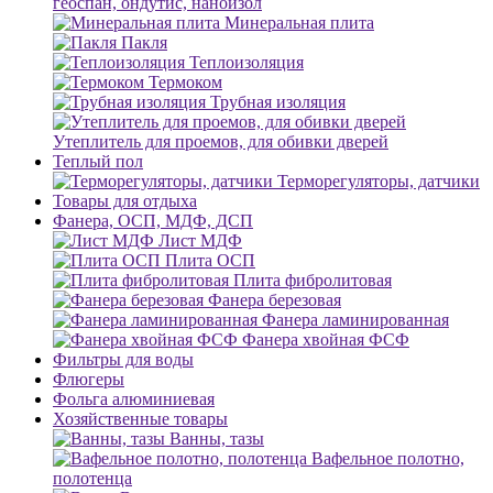
геоспан, ондутис, наноизол
Минеральная плита
Пакля
Теплоизоляция
Термоком
Трубная изоляция
Утеплитель для проемов, для обивки дверей
Теплый пол
Терморегуляторы, датчики
Товары для отдыха
Фанера, ОСП, МДФ, ДСП
Лист МДФ
Плита ОСП
Плита фибролитовая
Фанера березовая
Фанера ламинированная
Фанера хвойная ФСФ
Фильтры для воды
Флюгеры
Фольга алюминиевая
Хозяйственные товары
Ванны, тазы
Вафельное полотно,
полотенца