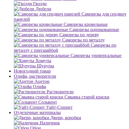
Гвозди
Дюбели
Саморезы для сендвич
панелей
Саморезы кровельные
Саморезы оцинкованные
Саморезы по дереву
Саморезы по металлу
Саморезы по
металлу с пресшайбой
Саморезы универсальные
Хомуты
Шурупы
Новогодний товар
Олифа, растворители
Ацетон
Олифа
Растворители
Смывка старой краски
Сольвент
Уайт-Спирит
Отделочные материалы
Двери, коробки
Наличник
Обои