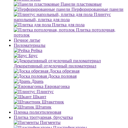
Панели пластиковые
Перфорированные панели
Плинтус
напольный, плитка для пола
Плитка для пола
Плитка потолочная,
потолок
Печное литье
Пиломатериалы
Рейка
Брус
Декоративный отделочный пиломатериал
Доска обрезная
Доска половая
Дрань
Евровагонка
Плинтус
Шкант
Штакетник
Штапик
Пленка полиэтиленовая
Плитка тротуарная, брусчатка
Пигменты
Пластификаторы