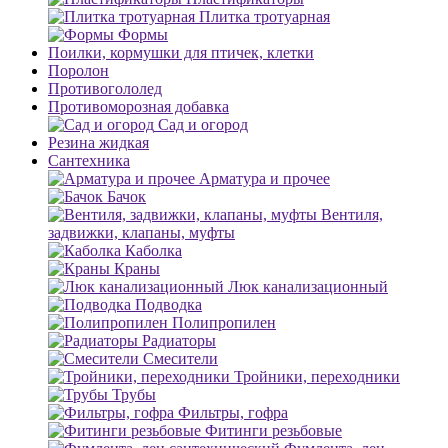
Плитка тротуарная
Формы
Поилки, кормушки для птичек, клетки
Поролон
Противогололед
Противоморозная добавка
Сад и огород
Резина жидкая
Сантехника
Арматура и прочее
Бачок
Вентиля,
задвижки, клапаны, муфты
Каболка
Краны
Люк канализационный
Подводка
Полипропилен
Радиаторы
Смесители
Тройники, переходники
Трубы
Фильтры, гофра
Фитинги резьбовые