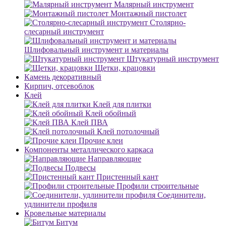
Малярный инструмент
Монтажный пистолет
Столярно-
слесарный инструмент
Шлифовальный инструмент и материалы
Штукатурный инструмент
Щетки, крацовки
Камень декоративный
Кирпич, отсевоблок
Клей
Клей для плитки
Клей обойный
Клей ПВА
Клей потолочный
Прочие клеи
Компоненты металлического каркаса
Направляющие
Подвесы
Пристенный кант
Профили строительные
Соединители,
удлинители профиля
Кровельные материалы
Битум