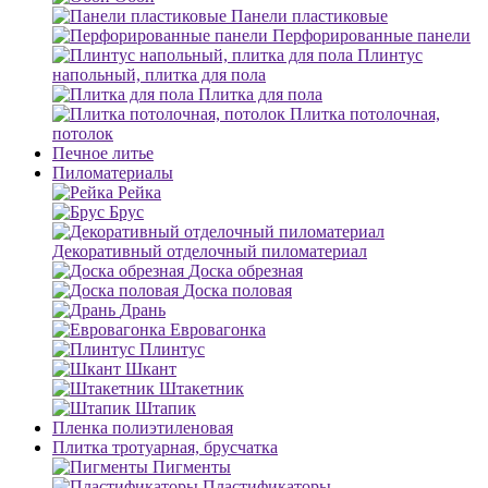
Панели пластиковые
Перфорированные панели
Плинтус
напольный, плитка для пола
Плитка для пола
Плитка потолочная,
потолок
Печное литье
Пиломатериалы
Рейка
Брус
Декоративный отделочный пиломатериал
Доска обрезная
Доска половая
Дрань
Евровагонка
Плинтус
Шкант
Штакетник
Штапик
Пленка полиэтиленовая
Плитка тротуарная, брусчатка
Пигменты
Пластификаторы