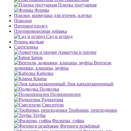
Плитка тротуарная
Формы
Поилки, кормушки для птичек, клетки
Поролон
Противогололед
Противоморозная добавка
Сад и огород
Резина жидкая
Сантехника
Арматура и прочее
Бачок
Вентиля,
задвижки, клапаны, муфты
Каболка
Краны
Люк канализационный
Подводка
Полипропилен
Радиаторы
Смесители
Тройники, переходники
Трубы
Фильтры, гофра
Фитинги резьбовые