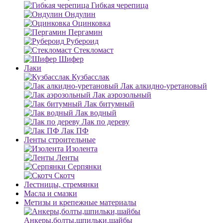
Гибкая черепица
Ондулин
Оцинковка
Пергамин
Рубероид
Стекломаст
Шифер
Лаки
Кузбасслак
Лак алкидно-уретановый
Лак аэрозольный
Лак битумный
Лак водный
Лак по дереву
Лак ПФ
Ленты строительные
Изолента
Ленты
Серпянки
Скотч
Лестницы, стремянки
Масла и смазки
Метизы и крепежные материалы
Анкеры,болты,шпильки,шайбы