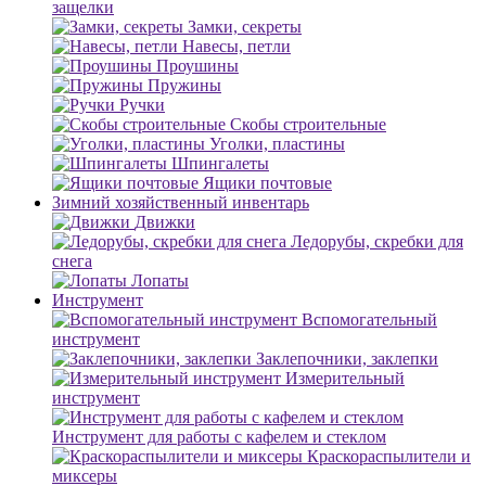
защелки
Замки, секреты
Навесы, петли
Проушины
Пружины
Ручки
Скобы строительные
Уголки, пластины
Шпингалеты
Ящики почтовые
Зимний хозяйственный инвентарь
Движки
Ледорубы, скребки для
снега
Лопаты
Инструмент
Вспомогательный
инструмент
Заклепочники, заклепки
Измерительный
инструмент
Инструмент для работы с кафелем и стеклом
Краскораспылители и
миксеры