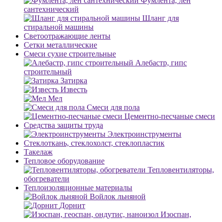
Фумлента, лен
сантехнический
Шланг для
стиральной машины
Светоотражающие ленты
Сетки металлические
Смеси сухие строительные
Алебастр, гипс
строительный
Затирка
Известь
Мел
Смеси для пола
Цементно-песчаные смеси
Средства защиты труда
Электроинструменты
Стеклоткань, стеклохолст, стеклопластик
Такелаж
Тепловое оборудование
Тепловентиляторы,
обогреватели
Теплоизоляционные материалы
Войлок льняной
Дорнит
Изоспан,