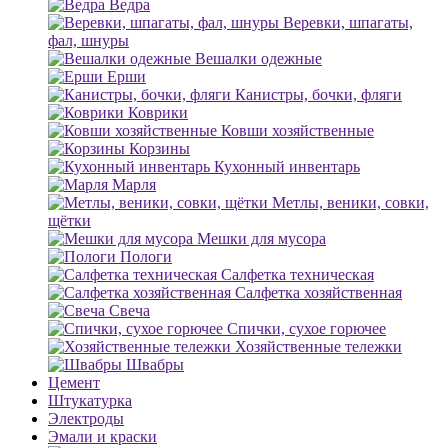
Ведра
Веревки, шпагаты,
фал, шнуры
Вешалки одежные
Ерши
Канистры, бочки, фляги
Коврики
Ковши хозяйственные
Корзины
Кухонный инвентарь
Марля
Метлы, веники, совки,
щётки
Мешки для мусора
Пологи
Салфетка техническая
Салфетка хозяйственная
Свеча
Спички, сухое горючее
Хозяйственные тележки
Швабры
Цемент
Штукатурка
Электроды
Эмали и краски