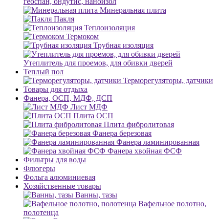
геоспан, ондутис, наноизол
Минеральная плита
Пакля
Теплоизоляция
Термоком
Трубная изоляция
Утеплитель для проемов, для обивки дверей
Теплый пол
Терморегуляторы, датчики
Товары для отдыха
Фанера, ОСП, МДФ, ДСП
Лист МДФ
Плита ОСП
Плита фибролитовая
Фанера березовая
Фанера ламинированная
Фанера хвойная ФСФ
Фильтры для воды
Флюгеры
Фольга алюминиевая
Хозяйственные товары
Ванны, тазы
Вафельное полотно,
полотенца