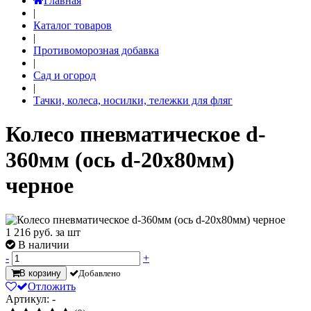
Главная
|
Каталог товаров
|
Противоморозная добавка
|
Сад и огород
|
Тачки, колеса, носилки, тележки для фляг
Колесо пневматическое d-
360мм (ось d-20х80мм)
черное
1 216
руб. за шт
В наличии
-
+
В корзину
Добавлено
Отложить
Артикул: -