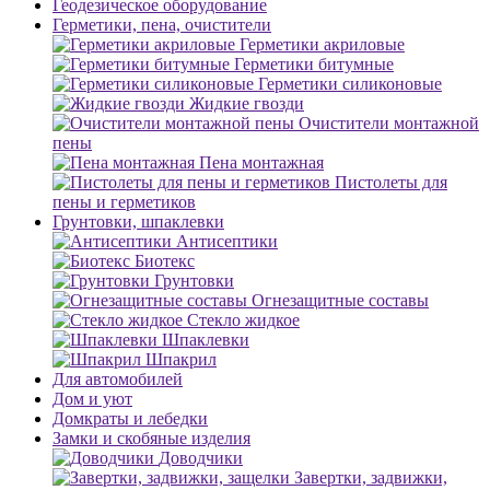
Геодезическое оборудование
Герметики, пена, очистители
Герметики акриловые
Герметики битумные
Герметики силиконовые
Жидкие гвозди
Очистители монтажной
пены
Пена монтажная
Пистолеты для
пены и герметиков
Грунтовки, шпаклевки
Антисептики
Биотекс
Грунтовки
Огнезащитные составы
Стекло жидкое
Шпаклевки
Шпакрил
Для автомобилей
Дом и уют
Домкраты и лебедки
Замки и скобяные изделия
Доводчики
Завертки, задвижки,