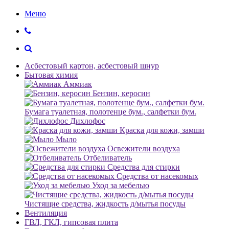
Меню
Асбестовый картон, асбестовый шнур
Бытовая химия
Аммиак
Бензин, керосин
Бумага туалетная, полотенце бум., салфетки бум.
Дихлофос
Краска для кожи, замши
Мыло
Освежители воздуха
Отбеливатель
Средства для стирки
Средства от насекомых
Уход за мебелью
Чистящие средства, жидкость д/мытья посуды
Вентиляция
ГВЛ, ГКЛ, гипсовая плита