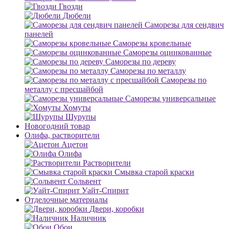
Гвозди
Дюбели
Саморезы для сендвич
панелей
Саморезы кровельные
Саморезы оцинкованные
Саморезы по дереву
Саморезы по металлу
Саморезы по
металлу с пресшайбой
Саморезы универсальные
Хомуты
Шурупы
Новогодний товар
Олифа, растворители
Ацетон
Олифа
Растворители
Смывка старой краски
Сольвент
Уайт-Спирит
Отделочные материалы
Двери, коробки
Наличник
Обои