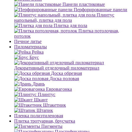
Панели пластиковые
Перфорированные панели
Плинтус
напольный, плитка для пола
Плитка для пола
Плитка потолочная,
потолок
Печное литье
Пиломатериалы
Рейка
Брус
Декоративный отделочный пиломатериал
Доска обрезная
Доска половая
Дрань
Евровагонка
Плинтус
Шкант
Штакетник
Штапик
Пленка полиэтиленовая
Плитка тротуарная, брусчатка
Пигменты
Пластификаторы