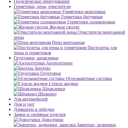
Геодезическое оборудование
Герметики, пена, очистители
Герметики акриловые
Герметики битумные
Герметики силиконовые
Жидкие гвозди
Очистители монтажной
пены
Пена монтажная
Пистолеты для
пены и герметиков
Грунтовки, шпаклевки
Антисептики
Биотекс
Грунтовки
Огнезащитные составы
Стекло жидкое
Шпаклевки
Шпакрил
Для автомобилей
Дом и уют
Домкраты и лебедки
Замки и скобяные изделия
Доводчики
Завертки, задвижки,