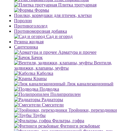
Плитка тротуарная
Формы
Поилки, кормушки для птичек, клетки
Поролон
Противогололед
Противоморозная добавка
Сад и огород
Резина жидкая
Сантехника
Арматура и прочее
Бачок
Вентиля,
задвижки, клапаны, муфты
Каболка
Краны
Люк канализационный
Подводка
Полипропилен
Радиаторы
Смесители
Тройники, переходники
Трубы
Фильтры, гофра
Фитинги резьбовые