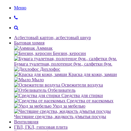
Меню
Асбестовый картон, асбестовый шнур
Бытовая химия
Аммиак
Бензин, керосин
Бумага туалетная, полотенце бум., салфетки бум.
Дихлофос
Краска для кожи, замши
Мыло
Освежители воздуха
Отбеливатель
Средства для стирки
Средства от насекомых
Уход за мебелью
Чистящие средства, жидкость д/мытья посуды
Вентиляция
ГВЛ, ГКЛ, гипсовая плита