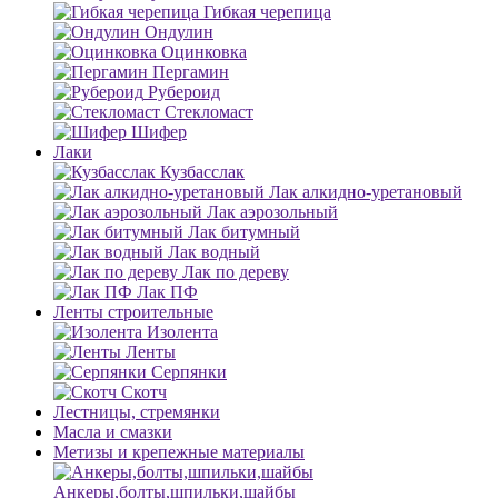
Гибкая черепица
Ондулин
Оцинковка
Пергамин
Рубероид
Стекломаст
Шифер
Лаки
Кузбасслак
Лак алкидно-уретановый
Лак аэрозольный
Лак битумный
Лак водный
Лак по дереву
Лак ПФ
Ленты строительные
Изолента
Ленты
Серпянки
Скотч
Лестницы, стремянки
Масла и смазки
Метизы и крепежные материалы
Анкеры,болты,шпильки,шайбы