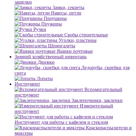
защелки
Замки, секреты
Навесы, петли
Проушины
Пружины
Ручки
Скобы строительные
Уголки, пластины
Шпингалеты
Ящики почтовые
Зимний хозяйственный инвентарь
Движки
Ледорубы, скребки для
снега
Лопаты
Инструмент
Вспомогательный
инструмент
Заклепочники, заклепки
Измерительный
инструмент
Инструмент для работы с кафелем и стеклом
Краскораспылители и
миксеры