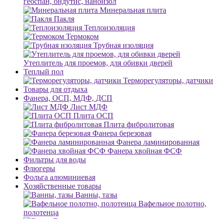
геоспан, ондутис, наноизол
Минеральная плита
Пакля
Теплоизоляция
Термоком
Трубная изоляция
Утеплитель для проемов, для обивки дверей
Теплый пол
Терморегуляторы, датчики
Товары для отдыха
Фанера, ОСП, МДФ, ДСП
Лист МДФ
Плита ОСП
Плита фибролитовая
Фанера березовая
Фанера ламинированная
Фанера хвойная ФСФ
Фильтры для воды
Флюгеры
Фольга алюминиевая
Хозяйственные товары
Ванны, тазы
Вафельное полотно,
полотенца