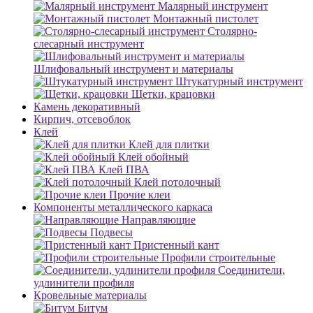
Малярный инструмент
Монтажный пистолет
Столярно-
слесарный инструмент
Шлифовальный инструмент и материалы
Штукатурный инструмент
Щетки, крацовки
Камень декоративный
Кирпич, отсевоблок
Клей
Клей для плитки
Клей обойный
Клей ПВА
Клей потолочный
Прочие клеи
Компоненты металлического каркаса
Направляющие
Подвесы
Пристенный кант
Профили строительные
Соединители,
удлинители профиля
Кровельные материалы
Битум