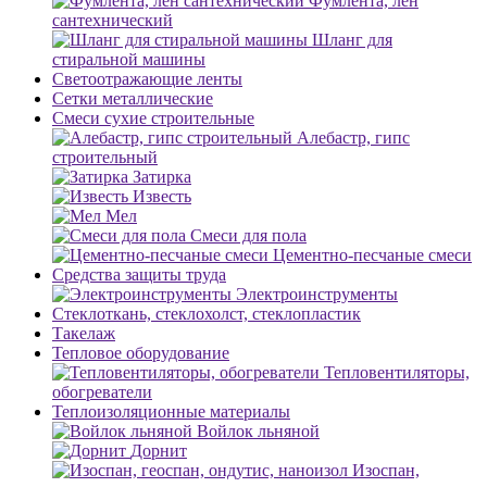
Фумлента, лен
сантехнический
Шланг для
стиральной машины
Светоотражающие ленты
Сетки металлические
Смеси сухие строительные
Алебастр, гипс
строительный
Затирка
Известь
Мел
Смеси для пола
Цементно-песчаные смеси
Средства защиты труда
Электроинструменты
Стеклоткань, стеклохолст, стеклопластик
Такелаж
Тепловое оборудование
Тепловентиляторы,
обогреватели
Теплоизоляционные материалы
Войлок льняной
Дорнит
Изоспан,