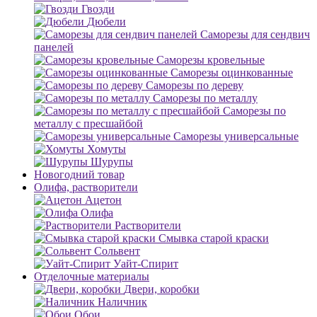
Гвозди
Дюбели
Саморезы для сендвич
панелей
Саморезы кровельные
Саморезы оцинкованные
Саморезы по дереву
Саморезы по металлу
Саморезы по
металлу с пресшайбой
Саморезы универсальные
Хомуты
Шурупы
Новогодний товар
Олифа, растворители
Ацетон
Олифа
Растворители
Смывка старой краски
Сольвент
Уайт-Спирит
Отделочные материалы
Двери, коробки
Наличник
Обои