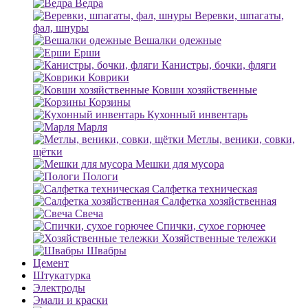
Ведра
Веревки, шпагаты,
фал, шнуры
Вешалки одежные
Ерши
Канистры, бочки, фляги
Коврики
Ковши хозяйственные
Корзины
Кухонный инвентарь
Марля
Метлы, веники, совки,
щётки
Мешки для мусора
Пологи
Салфетка техническая
Салфетка хозяйственная
Свеча
Спички, сухое горючее
Хозяйственные тележки
Швабры
Цемент
Штукатурка
Электроды
Эмали и краски