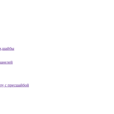
и,шайбы
панелей
лу с пресшайбой