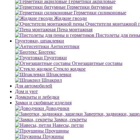
Герметики акриловые
Герметики битумные
Герметики силиконовые
Жидкие гвозди
Очистители монтажной 
Пена монтажная
Пистолеты для пены
Грунтовки, шпаклевки
Антисептики
Биотекс
Грунтовки
Огнезащитные составы
Стекло жидкое
Шпаклевки
Шпакрил
Для автомобилей
Дом и уют
Домкраты и лебедки
Замки и скобяные изделия
Доводчики
Завертки, задвижки, заще
Замки, секреты
Навесы, петли
Проушины
Пружины