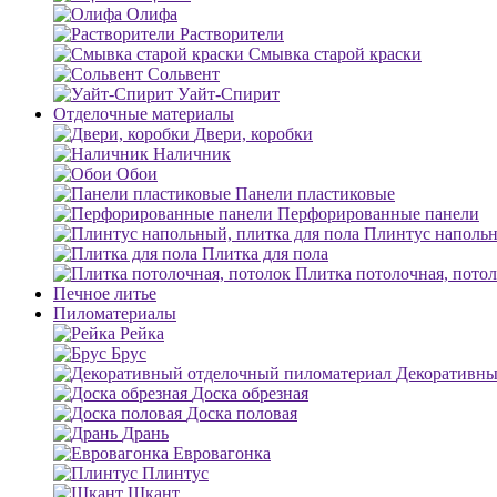
Олифа
Растворители
Смывка старой краски
Сольвент
Уайт-Спирит
Отделочные материалы
Двери, коробки
Наличник
Обои
Панели пластиковые
Перфорированные панели
Плинтус напольн
Плитка для пола
Плитка потолочная, пото
Печное литье
Пиломатериалы
Рейка
Брус
Декоративны
Доска обрезная
Доска половая
Дрань
Евровагонка
Плинтус
Шкант