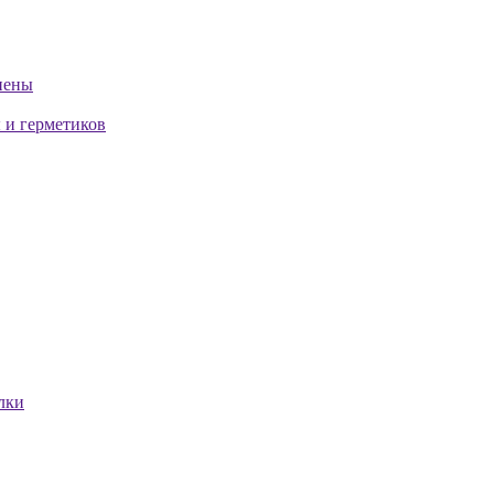
пены
 и герметиков
лки