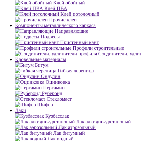
Клей обойный
Клей ПВА
Клей потолочный
Прочие клеи
Компоненты металлического каркаса
Направляющие
Подвесы
Пристенный кант
Профили строительные
Соединители, удли
Кровельные материалы
Битум
Гибкая черепица
Ондулин
Оцинковка
Пергамин
Рубероид
Стекломаст
Шифер
Лаки
Кузбасслак
Лак алкидно-уретановый
Лак аэрозольный
Лак битумный
Лак водный