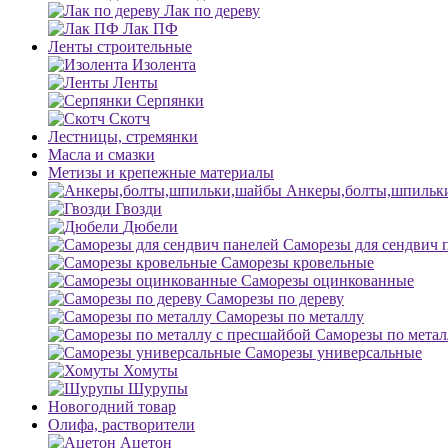
Лак по дереву
Лак ПФ
Ленты строительные
Изолента
Ленты
Серпянки
Скотч
Лестницы, стремянки
Масла и смазки
Метизы и крепежные материалы
Анкеры,болты,шпильк
Гвозди
Дюбели
Саморезы для сендвич 
Саморезы кровельные
Саморезы оцинкованные
Саморезы по дереву
Саморезы по металлу
Саморезы по метал
Саморезы универсальные
Хомуты
Шурупы
Новогодний товар
Олифа, растворители
Ацетон