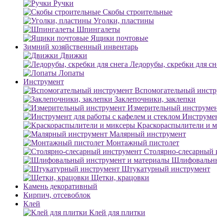
Ручки
Скобы строительные
Уголки, пластины
Шпингалеты
Ящики почтовые
Зимний хозяйственный инвентарь
Движки
Ледорубы, скребки для сн
Лопаты
Инструмент
Вспомогательный инстр
Заклепочники, заклепки
Измерительный инструме
Инструмен
Краскораспылители и 
Малярный инструмент
Монтажный пистолет
Столярно-слесарный 
Шлифовальны
Штукатурный инструмент
Щетки, крацовки
Камень декоративный
Кирпич, отсевоблок
Клей
Клей для плитки