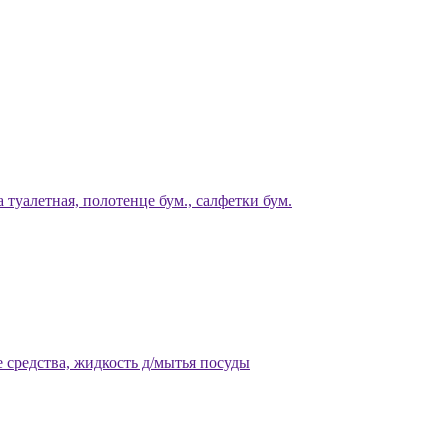
 туалетная, полотенце бум., салфетки бум.
 средства, жидкость д/мытья посуды