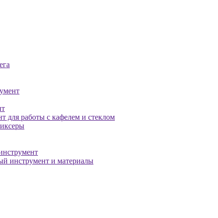
ега
умент
нт
т для работы с кафелем и стеклом
миксеры
инструмент
й инструмент и материалы