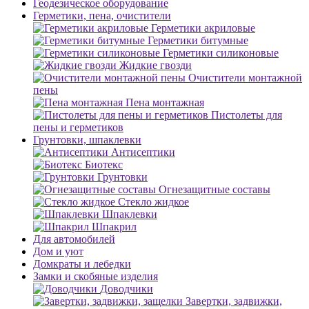
Геодезическое оборудование
Герметики, пена, очистители
Герметики акриловые
Герметики битумные
Герметики силиконовые
Жидкие гвозди
Очистители монтажной
пены
Пена монтажная
Пистолеты для
пены и герметиков
Грунтовки, шпаклевки
Антисептики
Биотекс
Грунтовки
Огнезащитные составы
Стекло жидкое
Шпаклевки
Шпакрил
Для автомобилей
Дом и уют
Домкраты и лебедки
Замки и скобяные изделия
Доводчики
Завертки, задвижки,