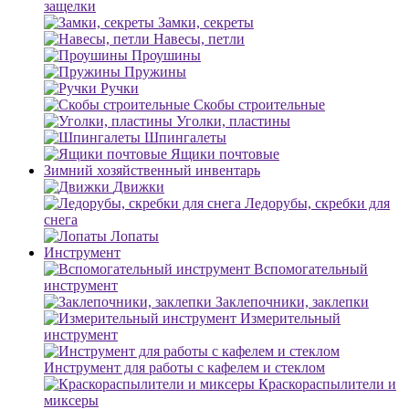
защелки
Замки, секреты
Навесы, петли
Проушины
Пружины
Ручки
Скобы строительные
Уголки, пластины
Шпингалеты
Ящики почтовые
Зимний хозяйственный инвентарь
Движки
Ледорубы, скребки для
снега
Лопаты
Инструмент
Вспомогательный
инструмент
Заклепочники, заклепки
Измерительный
инструмент
Инструмент для работы с кафелем и стеклом
Краскораспылители и
миксеры