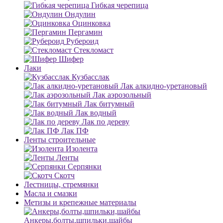
Гибкая черепица
Ондулин
Оцинковка
Пергамин
Рубероид
Стекломаст
Шифер
Лаки
Кузбасслак
Лак алкидно-уретановый
Лак аэрозольный
Лак битумный
Лак водный
Лак по дереву
Лак ПФ
Ленты строительные
Изолента
Ленты
Серпянки
Скотч
Лестницы, стремянки
Масла и смазки
Метизы и крепежные материалы
Анкеры,болты,шпильки,шайбы