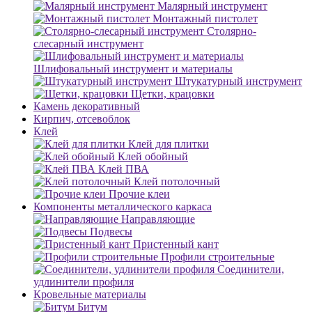
Малярный инструмент
Монтажный пистолет
Столярно-
слесарный инструмент
Шлифовальный инструмент и материалы
Штукатурный инструмент
Щетки, крацовки
Камень декоративный
Кирпич, отсевоблок
Клей
Клей для плитки
Клей обойный
Клей ПВА
Клей потолочный
Прочие клеи
Компоненты металлического каркаса
Направляющие
Подвесы
Пристенный кант
Профили строительные
Соединители,
удлинители профиля
Кровельные материалы
Битум