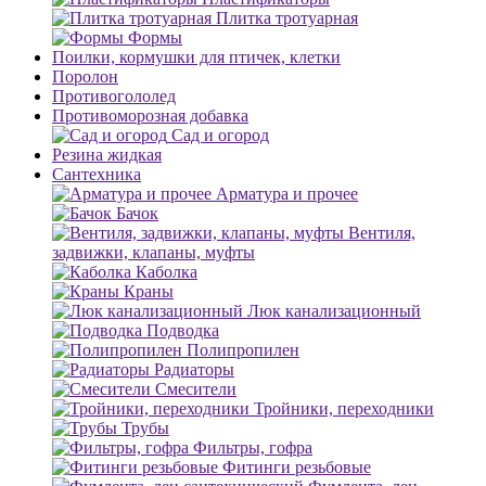
Плитка тротуарная
Формы
Поилки, кормушки для птичек, клетки
Поролон
Противогололед
Противоморозная добавка
Сад и огород
Резина жидкая
Сантехника
Арматура и прочее
Бачок
Вентиля,
задвижки, клапаны, муфты
Каболка
Краны
Люк канализационный
Подводка
Полипропилен
Радиаторы
Смесители
Тройники, переходники
Трубы
Фильтры, гофра
Фитинги резьбовые