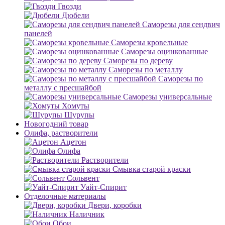
Гвозди
Дюбели
Саморезы для сендвич
панелей
Саморезы кровельные
Саморезы оцинкованные
Саморезы по дереву
Саморезы по металлу
Саморезы по
металлу с пресшайбой
Саморезы универсальные
Хомуты
Шурупы
Новогодний товар
Олифа, растворители
Ацетон
Олифа
Растворители
Смывка старой краски
Сольвент
Уайт-Спирит
Отделочные материалы
Двери, коробки
Наличник
Обои