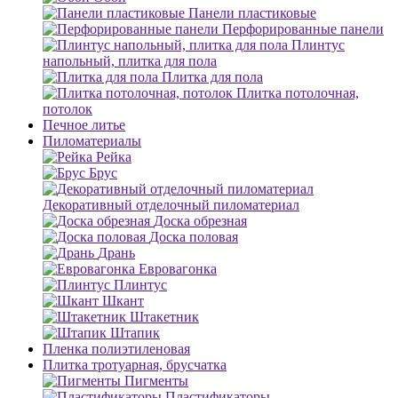
Панели пластиковые
Перфорированные панели
Плинтус
напольный, плитка для пола
Плитка для пола
Плитка потолочная,
потолок
Печное литье
Пиломатериалы
Рейка
Брус
Декоративный отделочный пиломатериал
Доска обрезная
Доска половая
Дрань
Евровагонка
Плинтус
Шкант
Штакетник
Штапик
Пленка полиэтиленовая
Плитка тротуарная, брусчатка
Пигменты
Пластификаторы