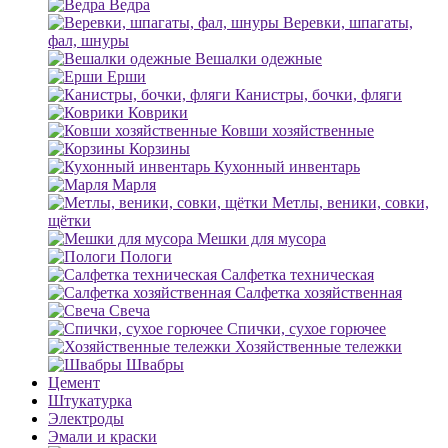
Ведра
Веревки, шпагаты,
фал, шнуры
Вешалки одежные
Ерши
Канистры, бочки, фляги
Коврики
Ковши хозяйственные
Корзины
Кухонный инвентарь
Марля
Метлы, веники, совки,
щётки
Мешки для мусора
Пологи
Салфетка техническая
Салфетка хозяйственная
Свеча
Спички, сухое горючее
Хозяйственные тележки
Швабры
Цемент
Штукатурка
Электроды
Эмали и краски