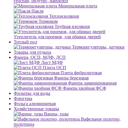
геоспан, ондутис, наноизол
Минеральная плита
Пакля
Теплоизоляция
Термоком
Трубная изоляция
Утеплитель для проемов, для обивки дверей
Теплый пол
Терморегуляторы, датчики
Товары для отдыха
Фанера, ОСП, МДФ, ДСП
Лист МДФ
Плита ОСП
Плита фибролитовая
Фанера березовая
Фанера ламинированная
Фанера хвойная ФСФ
Фильтры для воды
Флюгеры
Фольга алюминиевая
Хозяйственные товары
Ванны, тазы
Вафельное полотно,
полотенца