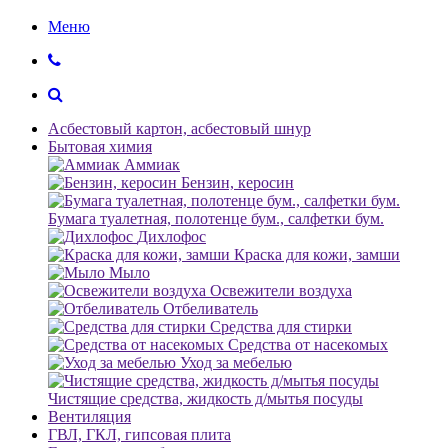
Меню
Асбестовый картон, асбестовый шнур
Бытовая химия
Аммиак
Бензин, керосин
Бумага туалетная, полотенце бум., салфетки бум.
Дихлофос
Краска для кожи, замши
Мыло
Освежители воздуха
Отбеливатель
Средства для стирки
Средства от насекомых
Уход за мебелью
Чистящие средства, жидкость д/мытья посуды
Вентиляция
ГВЛ, ГКЛ, гипсовая плита