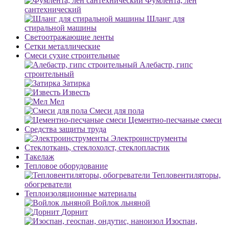
Фумлента, лен
сантехнический
Шланг для
стиральной машины
Светоотражающие ленты
Сетки металлические
Смеси сухие строительные
Алебастр, гипс
строительный
Затирка
Известь
Мел
Смеси для пола
Цементно-песчаные смеси
Средства защиты труда
Электроинструменты
Стеклоткань, стеклохолст, стеклопластик
Такелаж
Тепловое оборудование
Тепловентиляторы,
обогреватели
Теплоизоляционные материалы
Войлок льняной
Дорнит
Изоспан,