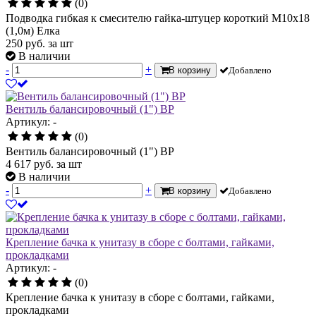
(0)
Подводка гибкая к смесителю гайка-штуцер короткий М10х18
(1,0м) Елка
250
руб.
за шт
В наличии
-
+
В корзину
Добавлено
Вентиль балансировочный (1") ВР
Артикул: -
(0)
Вентиль балансировочный (1") ВР
4 617
руб.
за шт
В наличии
-
+
В корзину
Добавлено
Крепление бачка к унитазу в сборе с болтами, гайками,
прокладками
Артикул: -
(0)
Крепление бачка к унитазу в сборе с болтами, гайками,
прокладками