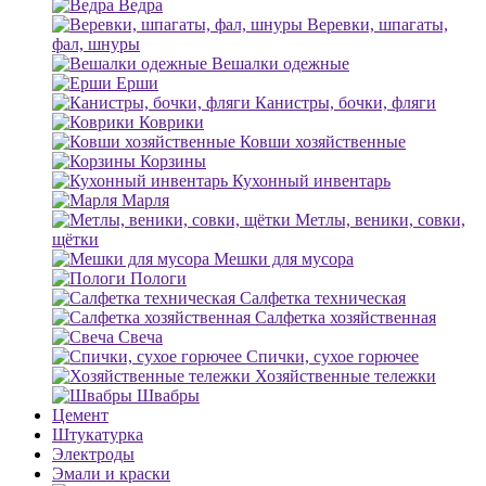
Ведра
Веревки, шпагаты,
фал, шнуры
Вешалки одежные
Ерши
Канистры, бочки, фляги
Коврики
Ковши хозяйственные
Корзины
Кухонный инвентарь
Марля
Метлы, веники, совки,
щётки
Мешки для мусора
Пологи
Салфетка техническая
Салфетка хозяйственная
Свеча
Спички, сухое горючее
Хозяйственные тележки
Швабры
Цемент
Штукатурка
Электроды
Эмали и краски