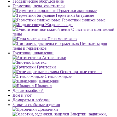
Геодезическое оборудование
Герметики, пена, очистители
Герметики акриловые
Герметики битумные
Герметики силиконовые
Жидкие гвозди
Очистители монтажной
пены
Пена монтажная
Пистолеты для
пены и герметиков
Грунтовки, шпаклевки
Антисептики
Биотекс
Грунтовки
Огнезащитные составы
Стекло жидкое
Шпаклевки
Шпакрил
Для автомобилей
Дом и уют
Домкраты и лебедки
Замки и скобяные изделия
Доводчики
Завертки, задвижки,