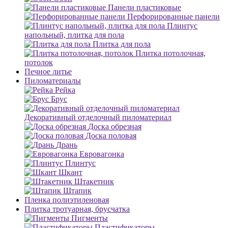
Панели пластиковые
Перфорированные панели
Плинтус
напольный, плитка для пола
Плитка для пола
Плитка потолочная,
потолок
Печное литье
Пиломатериалы
Рейка
Брус
Декоративный отделочный пиломатериал
Доска обрезная
Доска половая
Дрань
Евровагонка
Плинтус
Шкант
Штакетник
Штапик
Пленка полиэтиленовая
Плитка тротуарная, брусчатка
Пигменты
Пластификаторы