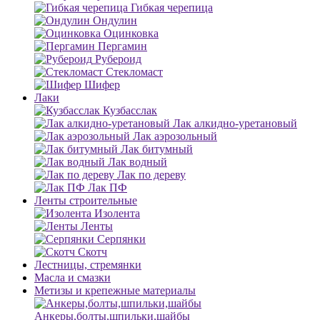
Гибкая черепица
Ондулин
Оцинковка
Пергамин
Рубероид
Стекломаст
Шифер
Лаки
Кузбасслак
Лак алкидно-уретановый
Лак аэрозольный
Лак битумный
Лак водный
Лак по дереву
Лак ПФ
Ленты строительные
Изолента
Ленты
Серпянки
Скотч
Лестницы, стремянки
Масла и смазки
Метизы и крепежные материалы
Анкеры,болты,шпильки,шайбы