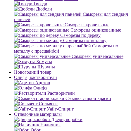
Гвозди
Дюбели
Саморезы для сендвич
панелей
Саморезы кровельные
Саморезы оцинкованные
Саморезы по дереву
Саморезы по металлу
Саморезы по
металлу с пресшайбой
Саморезы универсальные
Хомуты
Шурупы
Новогодний товар
Олифа, растворители
Ацетон
Олифа
Растворители
Смывка старой краски
Сольвент
Уайт-Спирит
Отделочные материалы
Двери, коробки
Наличник
Обои