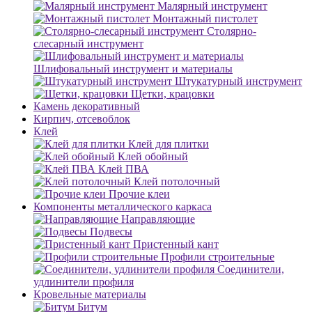
Малярный инструмент
Монтажный пистолет
Столярно-
слесарный инструмент
Шлифовальный инструмент и материалы
Штукатурный инструмент
Щетки, крацовки
Камень декоративный
Кирпич, отсевоблок
Клей
Клей для плитки
Клей обойный
Клей ПВА
Клей потолочный
Прочие клеи
Компоненты металлического каркаса
Направляющие
Подвесы
Пристенный кант
Профили строительные
Соединители,
удлинители профиля
Кровельные материалы
Битум