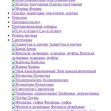
Плитка тротуарная
Формы
Поилки, кормушки для птичек, клетки
Поролон
Противогололед
Противоморозная добавка
Сад и огород
Резина жидкая
Сантехника
Арматура и прочее
Бачок
Вентиля,
задвижки, клапаны, муфты
Каболка
Краны
Люк канализационный
Подводка
Полипропилен
Радиаторы
Смесители
Тройники, переходники
Трубы
Фильтры, гофра
Фитинги резьбовые