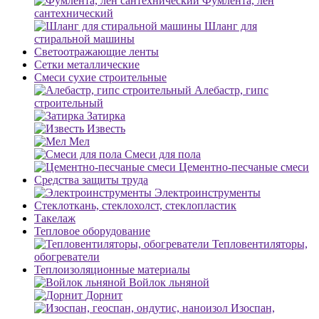
Фумлента, лен
сантехнический
Шланг для
стиральной машины
Светоотражающие ленты
Сетки металлические
Смеси сухие строительные
Алебастр, гипс
строительный
Затирка
Известь
Мел
Смеси для пола
Цементно-песчаные смеси
Средства защиты труда
Электроинструменты
Стеклоткань, стеклохолст, стеклопластик
Такелаж
Тепловое оборудование
Тепловентиляторы,
обогреватели
Теплоизоляционные материалы
Войлок льняной
Дорнит
Изоспан,