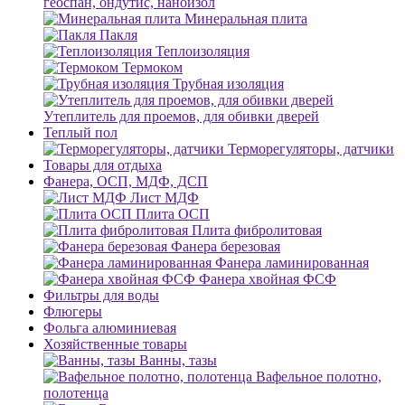
геоспан, ондутис, наноизол
Минеральная плита
Пакля
Теплоизоляция
Термоком
Трубная изоляция
Утеплитель для проемов, для обивки дверей
Теплый пол
Терморегуляторы, датчики
Товары для отдыха
Фанера, ОСП, МДФ, ДСП
Лист МДФ
Плита ОСП
Плита фибролитовая
Фанера березовая
Фанера ламинированная
Фанера хвойная ФСФ
Фильтры для воды
Флюгеры
Фольга алюминиевая
Хозяйственные товары
Ванны, тазы
Вафельное полотно,
полотенца