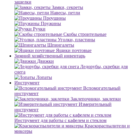
защелки
Замки, секреты
Навесы, петли
Проушины
Пружины
Ручки
Скобы строительные
Уголки, пластины
Шпингалеты
Ящики почтовые
Зимний хозяйственный инвентарь
Движки
Ледорубы, скребки для
снега
Лопаты
Инструмент
Вспомогательный
инструмент
Заклепочники, заклепки
Измерительный
инструмент
Инструмент для работы с кафелем и стеклом
Краскораспылители и
миксеры