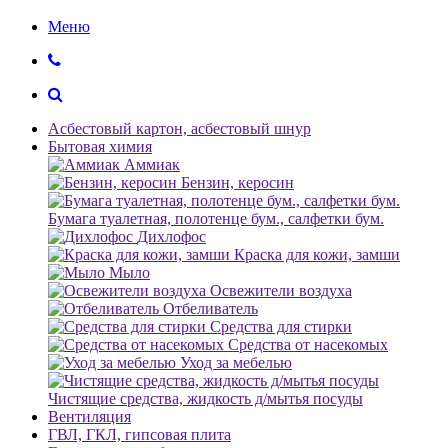
Меню
Асбестовый картон, асбестовый шнур
Бытовая химия
Аммиак
Бензин, керосин
Бумага туалетная, полотенце бум., салфетки бум.
Дихлофос
Краска для кожи, замши
Мыло
Освежители воздуха
Отбеливатель
Средства для стирки
Средства от насекомых
Уход за мебелью
Чистящие средства, жидкость д/мытья посуды
Вентиляция
ГВЛ, ГКЛ, гипсовая плита