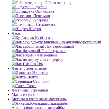
Гибкая черепица
Ондулин
Оцинковка
Пергамин
Рубероид
Стекломаст
Шифер
Лаки
Кузбасслак
Лак алкидно-уретановый
Лак аэрозольный
Лак битумный
Лак водный
Лак по дереву
Лак ПФ
Ленты строительные
Изолента
Ленты
Серпянки
Скотч
Лестницы, стремянки
Масла и смазки
Метизы и крепежные материалы
Анкеры,болты,шпильки,шайбы