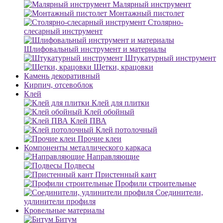
Малярный инструмент
Монтажный пистолет
Столярно-
слесарный инструмент
Шлифовальный инструмент и материалы
Штукатурный инструмент
Щетки, крацовки
Камень декоративный
Кирпич, отсевоблок
Клей
Клей для плитки
Клей обойный
Клей ПВА
Клей потолочный
Прочие клеи
Компоненты металлического каркаса
Направляющие
Подвесы
Пристенный кант
Профили строительные
Соединители,
удлинители профиля
Кровельные материалы
Битум