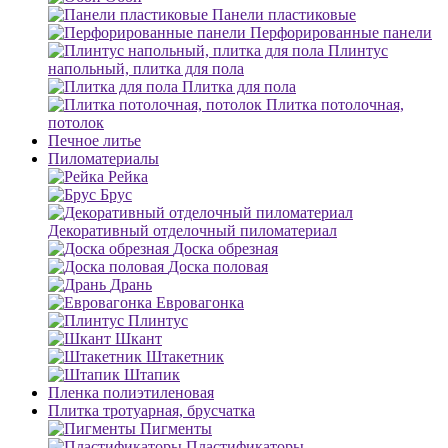
Панели пластиковые
Перфорированные панели
Плинтус
напольный, плитка для пола
Плитка для пола
Плитка потолочная,
потолок
Печное литье
Пиломатериалы
Рейка
Брус
Декоративный отделочный пиломатериал
Доска обрезная
Доска половая
Дрань
Евровагонка
Плинтус
Шкант
Штакетник
Штапик
Пленка полиэтиленовая
Плитка тротуарная, брусчатка
Пигменты
Пластификаторы