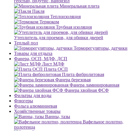
геоспан, ондутис, наноизол
Минеральная плита
Пакля
Теплоизоляция
Термоком
Трубная изоляция
Утеплитель для проемов, для обивки дверей
Теплый пол
Терморегуляторы, датчики
Товары для отдыха
Фанера, ОСП, МДФ, ДСП
Лист МДФ
Плита ОСП
Плита фибролитовая
Фанера березовая
Фанера ламинированная
Фанера хвойная ФСФ
Фильтры для воды
Флюгеры
Фольга алюминиевая
Хозяйственные товары
Ванны, тазы
Вафельное полотно,
полотенца