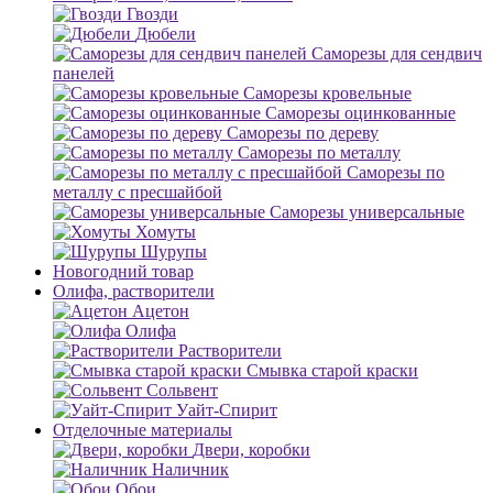
Гвозди
Дюбели
Саморезы для сендвич
панелей
Саморезы кровельные
Саморезы оцинкованные
Саморезы по дереву
Саморезы по металлу
Саморезы по
металлу с пресшайбой
Саморезы универсальные
Хомуты
Шурупы
Новогодний товар
Олифа, растворители
Ацетон
Олифа
Растворители
Смывка старой краски
Сольвент
Уайт-Спирит
Отделочные материалы
Двери, коробки
Наличник
Обои