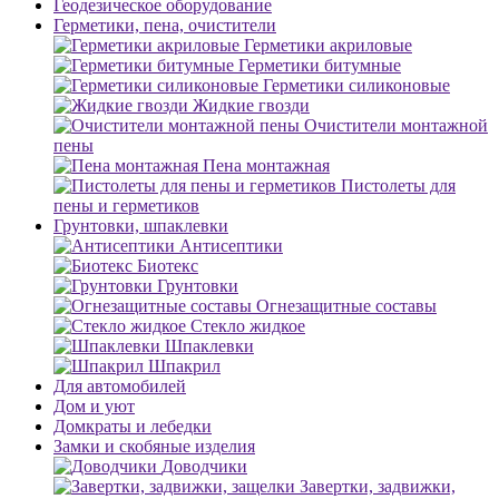
Геодезическое оборудование
Герметики, пена, очистители
Герметики акриловые
Герметики битумные
Герметики силиконовые
Жидкие гвозди
Очистители монтажной
пены
Пена монтажная
Пистолеты для
пены и герметиков
Грунтовки, шпаклевки
Антисептики
Биотекс
Грунтовки
Огнезащитные составы
Стекло жидкое
Шпаклевки
Шпакрил
Для автомобилей
Дом и уют
Домкраты и лебедки
Замки и скобяные изделия
Доводчики
Завертки, задвижки,