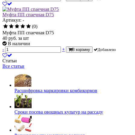
Муфта ПП спаечная D75
Артикул: -
(0)
Муфта ПП спаечная D75
40
руб.
за шт
В наличии
-
+
В корзину
Добавлено
Статьи
Все статьи
Расшифровка маркировки комбикормов
Сроки посева овощных культур на рассаду