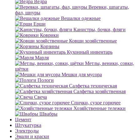
Ведра
Веревки, шпагаты,
фал, шнуры
Вешалки одежные
Ерши
Канистры, бочки, фляги
Коврики
Ковши хозяйственные
Корзины
Кухонный инвентарь
Марля
Метлы, веники, совки,
щётки
Мешки для мусора
Пологи
Салфетка техническая
Салфетка хозяйственная
Свеча
Спички, сухое горючее
Хозяйственные тележки
Швабры
Цемент
Штукатурка
Электроды
Эмали и краски