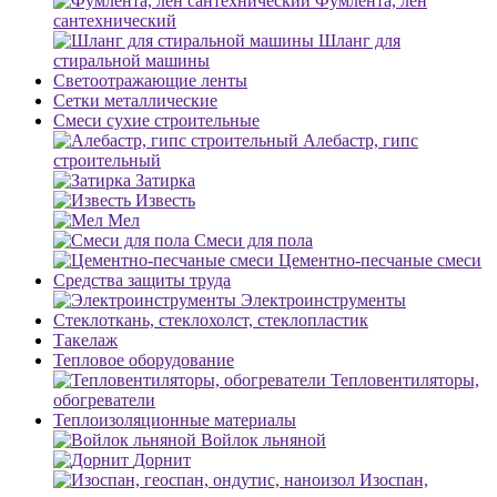
Фумлента, лен
сантехнический
Шланг для
стиральной машины
Светоотражающие ленты
Сетки металлические
Смеси сухие строительные
Алебастр, гипс
строительный
Затирка
Известь
Мел
Смеси для пола
Цементно-песчаные смеси
Средства защиты труда
Электроинструменты
Стеклоткань, стеклохолст, стеклопластик
Такелаж
Тепловое оборудование
Тепловентиляторы,
обогреватели
Теплоизоляционные материалы
Войлок льняной
Дорнит
Изоспан,