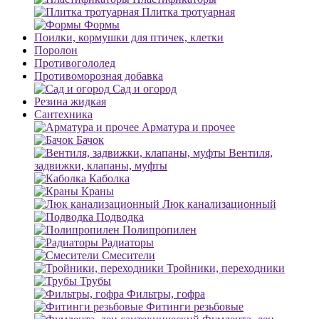
Плитка тротуарная
Формы
Поилки, кормушки для птичек, клетки
Поролон
Противогололед
Противоморозная добавка
Сад и огород
Резина жидкая
Сантехника
Арматура и прочее
Бачок
Вентиля,
задвижки, клапаны, муфты
Каболка
Краны
Люк канализационный
Подводка
Полипропилен
Радиаторы
Смесители
Тройники, переходники
Трубы
Фильтры, гофра
Фитинги резьбовые