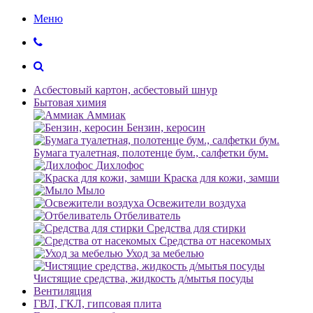
Меню
Асбестовый картон, асбестовый шнур
Бытовая химия
Аммиак
Бензин, керосин
Бумага туалетная, полотенце бум., салфетки бум.
Дихлофос
Краска для кожи, замши
Мыло
Освежители воздуха
Отбеливатель
Средства для стирки
Средства от насекомых
Уход за мебелью
Чистящие средства, жидкость д/мытья посуды
Вентиляция
ГВЛ, ГКЛ, гипсовая плита