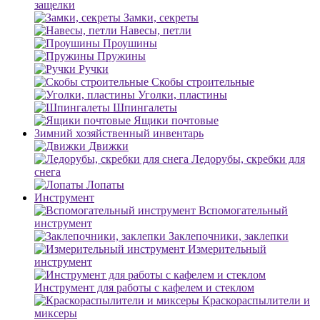
защелки
Замки, секреты
Навесы, петли
Проушины
Пружины
Ручки
Скобы строительные
Уголки, пластины
Шпингалеты
Ящики почтовые
Зимний хозяйственный инвентарь
Движки
Ледорубы, скребки для
снега
Лопаты
Инструмент
Вспомогательный
инструмент
Заклепочники, заклепки
Измерительный
инструмент
Инструмент для работы с кафелем и стеклом
Краскораспылители и
миксеры