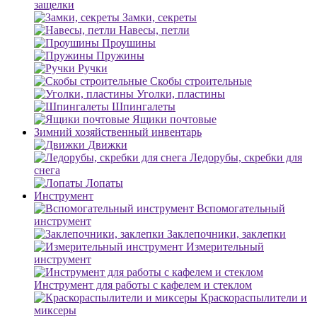
защелки
Замки, секреты
Навесы, петли
Проушины
Пружины
Ручки
Скобы строительные
Уголки, пластины
Шпингалеты
Ящики почтовые
Зимний хозяйственный инвентарь
Движки
Ледорубы, скребки для
снега
Лопаты
Инструмент
Вспомогательный
инструмент
Заклепочники, заклепки
Измерительный
инструмент
Инструмент для работы с кафелем и стеклом
Краскораспылители и
миксеры