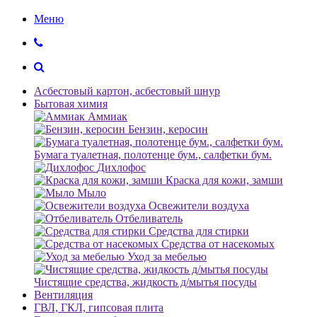
Меню
Асбестовый картон, асбестовый шнур
Бытовая химия
Аммиак
Бензин, керосин
Бумага туалетная, полотенце бум., салфетки бум.
Дихлофос
Краска для кожи, замши
Мыло
Освежители воздуха
Отбеливатель
Средства для стирки
Средства от насекомых
Уход за мебелью
Чистящие средства, жидкость д/мытья посуды
Вентиляция
ГВЛ, ГКЛ, гипсовая плита