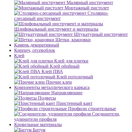
Малярный инструмент
Монтажный пистолет
Столярно-
слесарный инструмент
Шлифовальный инструмент и материалы
Штукатурный инструмент
Щетки, крацовки
Камень декоративный
Кирпич, отсевоблок
Клей
Клей для плитки
Клей обойный
Клей ПВА
Клей потолочный
Прочие клеи
Компоненты металлического каркаса
Направляющие
Подвесы
Пристенный кант
Профили строительные
Соединители,
удлинители профиля
Кровельные материалы
Битум