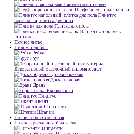
Панели пластиковые
Перфорированные панели
Плинтус
напольный, плитка для пола
Плитка для пола
Плитка потолочная,
потолок
Печное литье
Пиломатериалы
Рейка
Брус
Декоративный отделочный пиломатериал
Доска обрезная
Доска половая
Дрань
Евровагонка
Плинтус
Шкант
Штакетник
Штапик
Пленка полиэтиленовая
Плитка тротуарная, брусчатка
Пигменты
Пластификаторы