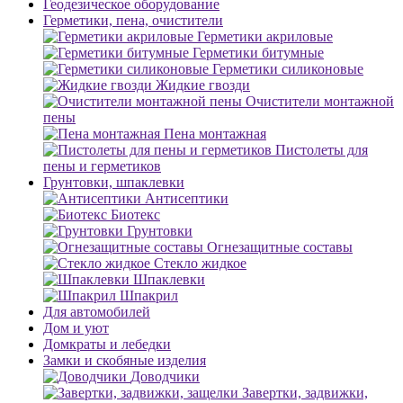
Геодезическое оборудование
Герметики, пена, очистители
Герметики акриловые
Герметики битумные
Герметики силиконовые
Жидкие гвозди
Очистители монтажной
пены
Пена монтажная
Пистолеты для
пены и герметиков
Грунтовки, шпаклевки
Антисептики
Биотекс
Грунтовки
Огнезащитные составы
Стекло жидкое
Шпаклевки
Шпакрил
Для автомобилей
Дом и уют
Домкраты и лебедки
Замки и скобяные изделия
Доводчики
Завертки, задвижки,