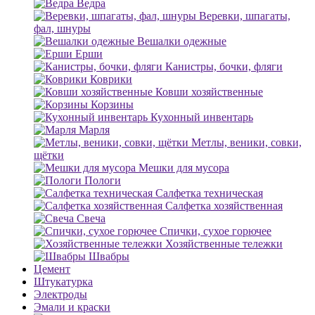
Ведра
Веревки, шпагаты,
фал, шнуры
Вешалки одежные
Ерши
Канистры, бочки, фляги
Коврики
Ковши хозяйственные
Корзины
Кухонный инвентарь
Марля
Метлы, веники, совки,
щётки
Мешки для мусора
Пологи
Салфетка техническая
Салфетка хозяйственная
Свеча
Спички, сухое горючее
Хозяйственные тележки
Швабры
Цемент
Штукатурка
Электроды
Эмали и краски