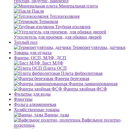
геоспан, ондутис, наноизол
Минеральная плита
Пакля
Теплоизоляция
Термоком
Трубная изоляция
Утеплитель для проемов, для обивки дверей
Теплый пол
Терморегуляторы, датчики
Товары для отдыха
Фанера, ОСП, МДФ, ДСП
Лист МДФ
Плита ОСП
Плита фибролитовая
Фанера березовая
Фанера ламинированная
Фанера хвойная ФСФ
Фильтры для воды
Флюгеры
Фольга алюминиевая
Хозяйственные товары
Ванны, тазы
Вафельное полотно,
полотенца