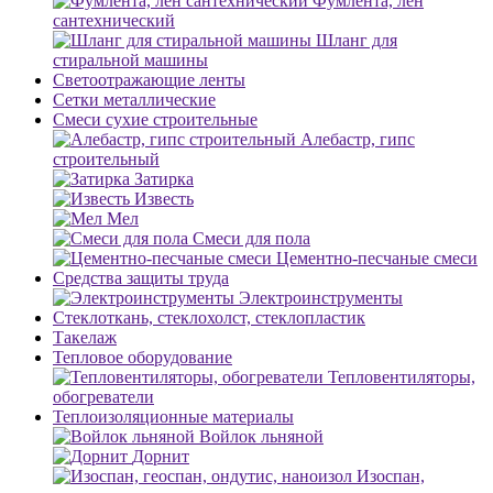
Фумлента, лен
сантехнический
Шланг для
стиральной машины
Светоотражающие ленты
Сетки металлические
Смеси сухие строительные
Алебастр, гипс
строительный
Затирка
Известь
Мел
Смеси для пола
Цементно-песчаные смеси
Средства защиты труда
Электроинструменты
Стеклоткань, стеклохолст, стеклопластик
Такелаж
Тепловое оборудование
Тепловентиляторы,
обогреватели
Теплоизоляционные материалы
Войлок льняной
Дорнит
Изоспан,