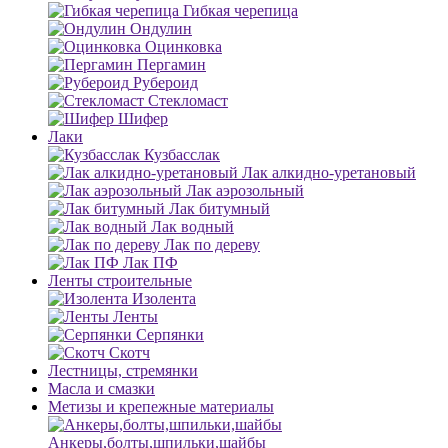
Гибкая черепица
Ондулин
Оцинковка
Пергамин
Рубероид
Стекломаст
Шифер
Лаки
Кузбасслак
Лак алкидно-уретановый
Лак аэрозольный
Лак битумный
Лак водный
Лак по дереву
Лак ПФ
Ленты строительные
Изолента
Ленты
Серпянки
Скотч
Лестницы, стремянки
Масла и смазки
Метизы и крепежные материалы
Анкеры,болты,шпильки,шайбы