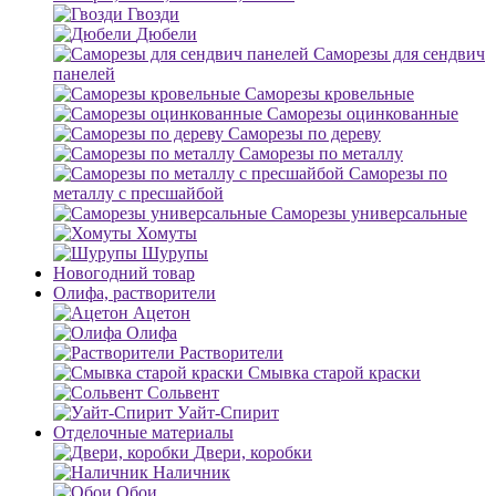
Гвозди
Дюбели
Саморезы для сендвич
панелей
Саморезы кровельные
Саморезы оцинкованные
Саморезы по дереву
Саморезы по металлу
Саморезы по
металлу с пресшайбой
Саморезы универсальные
Хомуты
Шурупы
Новогодний товар
Олифа, растворители
Ацетон
Олифа
Растворители
Смывка старой краски
Сольвент
Уайт-Спирит
Отделочные материалы
Двери, коробки
Наличник
Обои