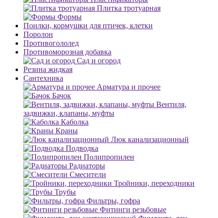
Плитка тротуарная
Формы
Поилки, кормушки для птичек, клетки
Поролон
Противогололед
Противоморозная добавка
Сад и огород
Резина жидкая
Сантехника
Арматура и прочее
Бачок
Вентиля,
задвижки, клапаны, муфты
Каболка
Краны
Люк канализационный
Подводка
Полипропилен
Радиаторы
Смесители
Тройники, переходники
Трубы
Фильтры, гофра
Фитинги резьбовые