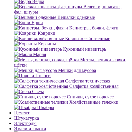
Ведра
Веревки, шпагаты,
фал, шнуры
Вешалки одежные
Ерши
Канистры, бочки, фляги
Коврики
Ковши хозяйственные
Корзины
Кухонный инвентарь
Марля
Метлы, веники, совки,
щётки
Мешки для мусора
Пологи
Салфетка техническая
Салфетка хозяйственная
Свеча
Спички, сухое горючее
Хозяйственные тележки
Швабры
Цемент
Штукатурка
Электроды
Эмали и краски