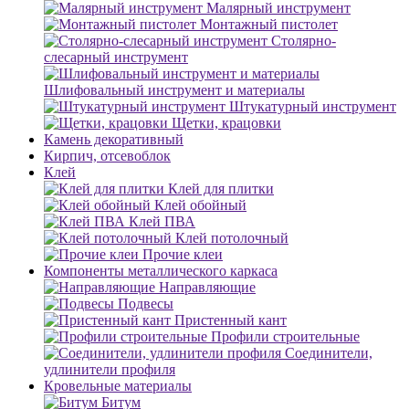
Малярный инструмент
Монтажный пистолет
Столярно-
слесарный инструмент
Шлифовальный инструмент и материалы
Штукатурный инструмент
Щетки, крацовки
Камень декоративный
Кирпич, отсевоблок
Клей
Клей для плитки
Клей обойный
Клей ПВА
Клей потолочный
Прочие клеи
Компоненты металлического каркаса
Направляющие
Подвесы
Пристенный кант
Профили строительные
Соединители,
удлинители профиля
Кровельные материалы
Битум