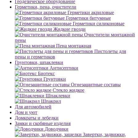
Геодезическое оборудование
Герметики, пена, очистители
Герметики акриловые
Герметики битумные
Герметики силиконовые
Жидкие гвозди
Очистители монтажной
пены
Пена монтажная
Пистолеты для
пены и герметиков
Грунтовки, шпаклевки
Антисептики
Биотекс
Грунтовки
Огнезащитные составы
Стекло жидкое
Шпаклевки
Шпакрил
Для автомобилей
Дом и уют
Домкраты и лебедки
Замки и скобяные изделия
Доводчики
Завертки, задвижки,