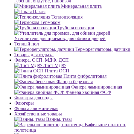
геоспан, ондутис, наноизол
Минеральная плита
Пакля
Теплоизоляция
Термоком
Трубная изоляция
Утеплитель для проемов, для обивки дверей
Теплый пол
Терморегуляторы, датчики
Товары для отдыха
Фанера, ОСП, МДФ, ДСП
Лист МДФ
Плита ОСП
Плита фибролитовая
Фанера березовая
Фанера ламинированная
Фанера хвойная ФСФ
Фильтры для воды
Флюгеры
Фольга алюминиевая
Хозяйственные товары
Ванны, тазы
Вафельное полотно,
полотенца