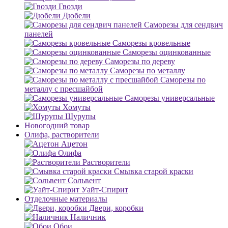
Гвозди
Дюбели
Саморезы для сендвич
панелей
Саморезы кровельные
Саморезы оцинкованные
Саморезы по дереву
Саморезы по металлу
Саморезы по
металлу с пресшайбой
Саморезы универсальные
Хомуты
Шурупы
Новогодний товар
Олифа, растворители
Ацетон
Олифа
Растворители
Смывка старой краски
Сольвент
Уайт-Спирит
Отделочные материалы
Двери, коробки
Наличник
Обои