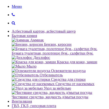
Меню
Асбестовый картон, асбестовый шнур
Бытовая химия
Аммиак
Бензин, керосин
Бумага туалетная, полотенце бум., салфетки бум.
Дихлофос
Краска для кожи, замши
Мыло
Освежители воздуха
Отбеливатель
Средства для стирки
Средства от насекомых
Уход за мебелью
Чистящие средства, жидкость д/мытья посуды
Вентиляция
ГВЛ, ГКЛ, гипсовая плита