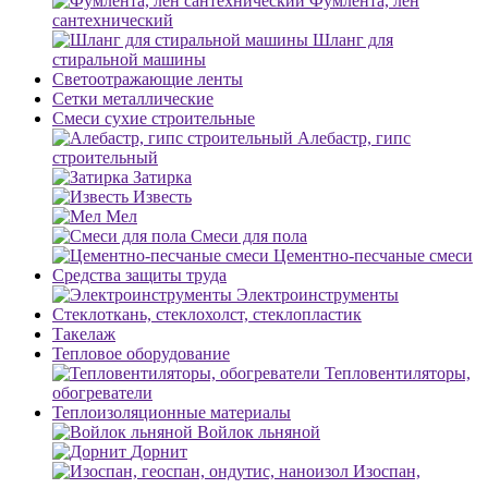
Фумлента, лен
сантехнический
Шланг для
стиральной машины
Светоотражающие ленты
Сетки металлические
Смеси сухие строительные
Алебастр, гипс
строительный
Затирка
Известь
Мел
Смеси для пола
Цементно-песчаные смеси
Средства защиты труда
Электроинструменты
Стеклоткань, стеклохолст, стеклопластик
Такелаж
Тепловое оборудование
Тепловентиляторы,
обогреватели
Теплоизоляционные материалы
Войлок льняной
Дорнит
Изоспан,