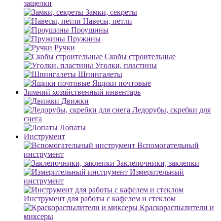
защелки
Замки, секреты
Навесы, петли
Проушины
Пружины
Ручки
Скобы строительные
Уголки, пластины
Шпингалеты
Ящики почтовые
Зимний хозяйственный инвентарь
Движки
Ледорубы, скребки для
снега
Лопаты
Инструмент
Вспомогательный
инструмент
Заклепочники, заклепки
Измерительный
инструмент
Инструмент для работы с кафелем и стеклом
Краскораспылители и
миксеры