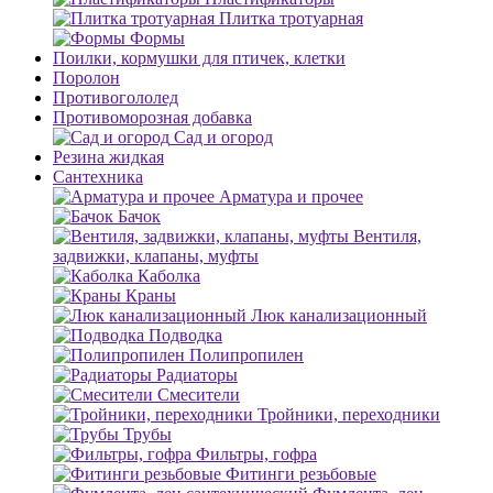
Плитка тротуарная
Формы
Поилки, кормушки для птичек, клетки
Поролон
Противогололед
Противоморозная добавка
Сад и огород
Резина жидкая
Сантехника
Арматура и прочее
Бачок
Вентиля,
задвижки, клапаны, муфты
Каболка
Краны
Люк канализационный
Подводка
Полипропилен
Радиаторы
Смесители
Тройники, переходники
Трубы
Фильтры, гофра
Фитинги резьбовые