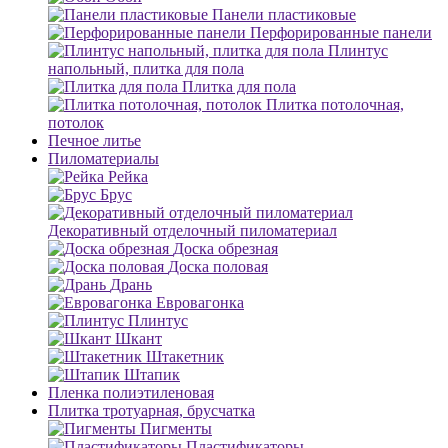
Панели пластиковые
Перфорированные панели
Плинтус
напольный, плитка для пола
Плитка для пола
Плитка потолочная,
потолок
Печное литье
Пиломатериалы
Рейка
Брус
Декоративный отделочный пиломатериал
Доска обрезная
Доска половая
Дрань
Евровагонка
Плинтус
Шкант
Штакетник
Штапик
Пленка полиэтиленовая
Плитка тротуарная, брусчатка
Пигменты
Пластификаторы