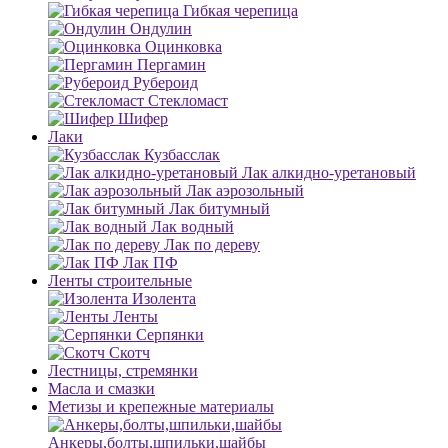
Гибкая черепица
Ондулин
Оцинковка
Пергамин
Рубероид
Стекломаст
Шифер
Лаки
Кузбасслак
Лак алкидно-уретановый
Лак аэрозольный
Лак битумный
Лак водный
Лак по дереву
Лак ПФ
Ленты строительные
Изолента
Ленты
Серпянки
Скотч
Лестницы, стремянки
Масла и смазки
Метизы и крепежные материалы
Анкеры,болты,шпильки,шайбы