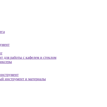
ега
умент
нт
т для работы с кафелем и стеклом
миксеры
инструмент
й инструмент и материалы