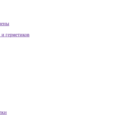
пены
 и герметиков
лки