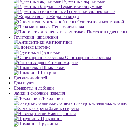
Герметики акриловые
Герметики битумные
Герметики силиконовые
Жидкие гвозди
Очистители монтажной 
Пена монтажная
Пистолеты для пены
Грунтовки, шпаклевки
Антисептики
Биотекс
Грунтовки
Огнезащитные составы
Стекло жидкое
Шпаклевки
Шпакрил
Для автомобилей
Дом и уют
Домкраты и лебедки
Замки и скобяные изделия
Доводчики
Завертки, задвижки, заще
Замки, секреты
Навесы, петли
Проушины
Пружины