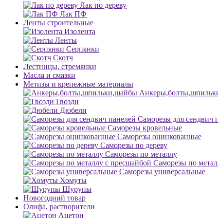
Лак по дереву
Лак ПФ
Ленты строительные
Изолента
Ленты
Серпянки
Скотч
Лестницы, стремянки
Масла и смазки
Метизы и крепежные материалы
Анкеры,болты,шпильк
Гвозди
Дюбели
Саморезы для сендвич 
Саморезы кровельные
Саморезы оцинкованные
Саморезы по дереву
Саморезы по металлу
Саморезы по метал
Саморезы универсальные
Хомуты
Шурупы
Новогодний товар
Олифа, растворители
Ацетон