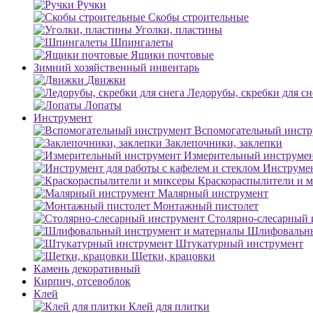
Ручки
Скобы строительные
Уголки, пластины
Шпингалеты
Ящики почтовые
Зимний хозяйственный инвентарь
Движки
Ледорубы, скребки для сн
Лопаты
Инструмент
Вспомогательный инстр
Заклепочники, заклепки
Измерительный инструме
Инструмен
Краскораспылители и 
Малярный инструмент
Монтажный пистолет
Столярно-слесарный 
Шлифовальны
Штукатурный инструмент
Щетки, крацовки
Камень декоративный
Кирпич, отсевоблок
Клей
Клей для плитки