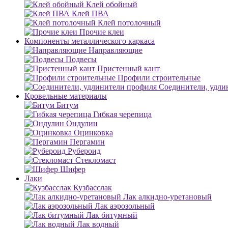
Клей обойный
Клей ПВА
Клей потолочный
Прочие клеи
Компоненты металлического каркаса
Направляющие
Подвесы
Пристенный кант
Профили строительные
Соединители, удли
Кровельные материалы
Битум
Гибкая черепица
Ондулин
Оцинковка
Пергамин
Рубероид
Стекломаст
Шифер
Лаки
Кузбасслак
Лак алкидно-уретановый
Лак аэрозольный
Лак битумный
Лак водный