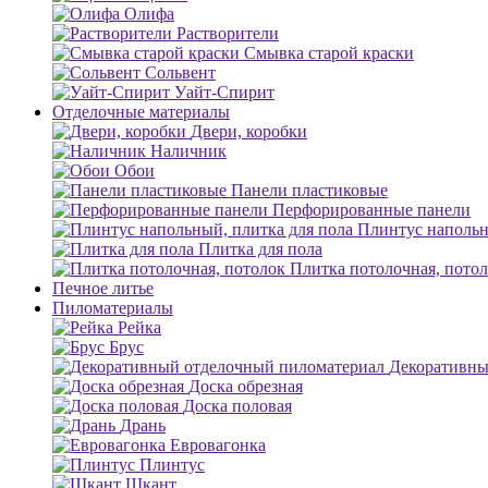
Олифа
Растворители
Смывка старой краски
Сольвент
Уайт-Спирит
Отделочные материалы
Двери, коробки
Наличник
Обои
Панели пластиковые
Перфорированные панели
Плинтус напольн
Плитка для пола
Плитка потолочная, пото
Печное литье
Пиломатериалы
Рейка
Брус
Декоративны
Доска обрезная
Доска половая
Дрань
Евровагонка
Плинтус
Шкант