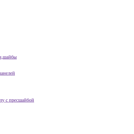
и,шайбы
панелей
лу с пресшайбой