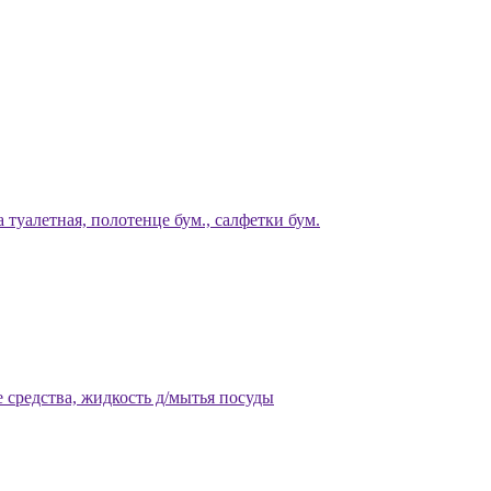
 туалетная, полотенце бум., салфетки бум.
 средства, жидкость д/мытья посуды