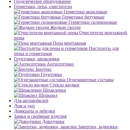
Геодезическое оборудование
Герметики, пена, очистители
Герметики акриловые
Герметики битумные
Герметики силиконовые
Жидкие гвозди
Очистители монтажной
пены
Пена монтажная
Пистолеты для
пены и герметиков
Грунтовки, шпаклевки
Антисептики
Биотекс
Грунтовки
Огнезащитные составы
Стекло жидкое
Шпаклевки
Шпакрил
Для автомобилей
Дом и уют
Домкраты и лебедки
Замки и скобяные изделия
Доводчики
Завертки, задвижки,