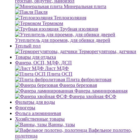
геоспан, ондутис, наноизол
Минеральная плита
Пакля
Теплоизоляция
Термоком
Трубная изоляция
Утеплитель для проемов, для обивки дверей
Теплый пол
Терморегуляторы, датчики
Товары для отдыха
Фанера, ОСП, МДФ, ДСП
Лист МДФ
Плита ОСП
Плита фибролитовая
Фанера березовая
Фанера ламинированная
Фанера хвойная ФСФ
Фильтры для воды
Флюгеры
Фольга алюминиевая
Хозяйственные товары
Ванны, тазы
Вафельное полотно,
полотенца