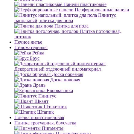
Панели пластиковые
Перфорированные панели
Плинтус
напольный, плитка для пола
Плитка для пола
Плитка потолочная,
потолок
Печное литье
Пиломатериалы
Рейка
Брус
Декоративный отделочный пиломатериал
Доска обрезная
Доска половая
Дрань
Евровагонка
Плинтус
Шкант
Штакетник
Штапик
Пленка полиэтиленовая
Плитка тротуарная, брусчатка
Пигменты
Пластификаторы