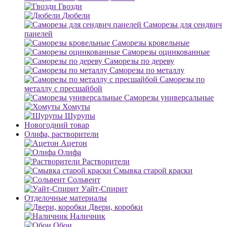
Гвозди
Дюбели
Саморезы для сендвич
панелей
Саморезы кровельные
Саморезы оцинкованные
Саморезы по дереву
Саморезы по металлу
Саморезы по
металлу с пресшайбой
Саморезы универсальные
Хомуты
Шурупы
Новогодний товар
Олифа, растворители
Ацетон
Олифа
Растворители
Смывка старой краски
Сольвент
Уайт-Спирит
Отделочные материалы
Двери, коробки
Наличник
Обои