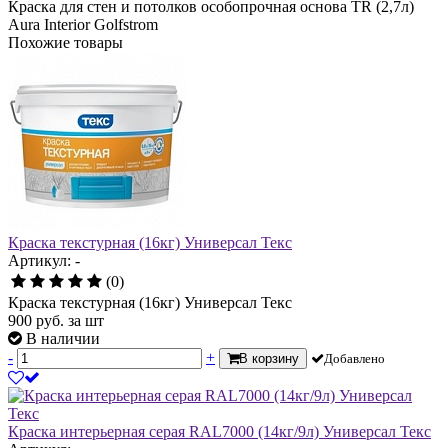
Краска для стен и потолков особопрочная основа TR (2,7л)
Aura Interior Golfstrom
Похожие товары
Краска текстурная (16кг) Универсал Текс
Артикул: -
(0)
Краска текстурная (16кг) Универсал Текс
900
руб.
за шт
В наличии
-
+
В корзину
Добавлено
Краска интерьерная серая RAL7000 (14кг/9л) Универсал Текс