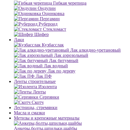
Гибкая черепица
Ондулин
Оцинковка
Пергамин
Рубероид
Стекломаст
Шифер
Лаки
Кузбасслак
Лак алкидно-уретановый
Лак аэрозольный
Лак битумный
Лак водный
Лак по дереву
Лак ПФ
Ленты строительные
Изолента
Ленты
Серпянки
Скотч
Лестницы, стремянки
Масла и смазки
Метизы и крепежные материалы
Анкеры,болты,шпильки,шайбы