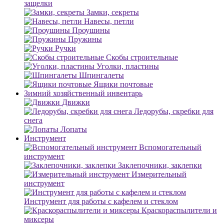
защелки
Замки, секреты
Навесы, петли
Проушины
Пружины
Ручки
Скобы строительные
Уголки, пластины
Шпингалеты
Ящики почтовые
Зимний хозяйственный инвентарь
Движки
Ледорубы, скребки для
снега
Лопаты
Инструмент
Вспомогательный
инструмент
Заклепочники, заклепки
Измерительный
инструмент
Инструмент для работы с кафелем и стеклом
Краскораспылители и
миксеры