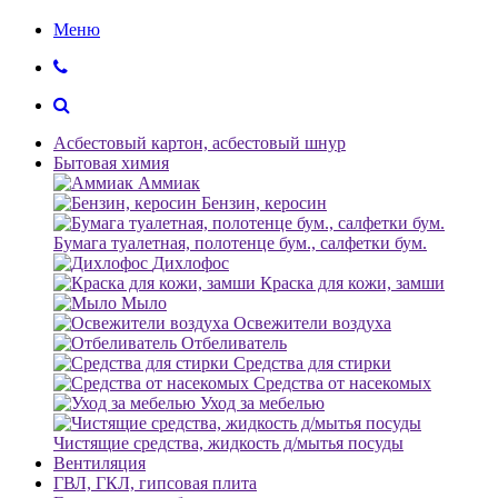
Меню
Асбестовый картон, асбестовый шнур
Бытовая химия
Аммиак
Бензин, керосин
Бумага туалетная, полотенце бум., салфетки бум.
Дихлофос
Краска для кожи, замши
Мыло
Освежители воздуха
Отбеливатель
Средства для стирки
Средства от насекомых
Уход за мебелью
Чистящие средства, жидкость д/мытья посуды
Вентиляция
ГВЛ, ГКЛ, гипсовая плита