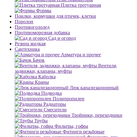
Плитка тротуарная
Формы
Поилки, кормушки для птичек, клетки
Поролон
Противогололед
Противоморозная добавка
Сад и огород
Резина жидкая
Сантехника
Арматура и прочее
Бачок
Вентиля,
задвижки, клапаны, муфты
Каболка
Краны
Люк канализационный
Подводка
Полипропилен
Радиаторы
Смесители
Тройники, переходники
Трубы
Фильтры, гофра
Фитинги резьбовые