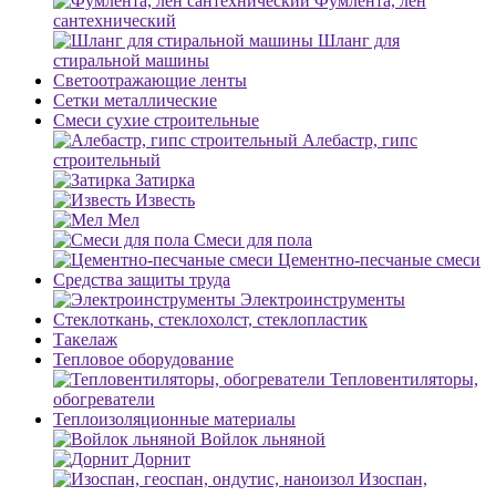
Фумлента, лен
сантехнический
Шланг для
стиральной машины
Светоотражающие ленты
Сетки металлические
Смеси сухие строительные
Алебастр, гипс
строительный
Затирка
Известь
Мел
Смеси для пола
Цементно-песчаные смеси
Средства защиты труда
Электроинструменты
Стеклоткань, стеклохолст, стеклопластик
Такелаж
Тепловое оборудование
Тепловентиляторы,
обогреватели
Теплоизоляционные материалы
Войлок льняной
Дорнит
Изоспан,