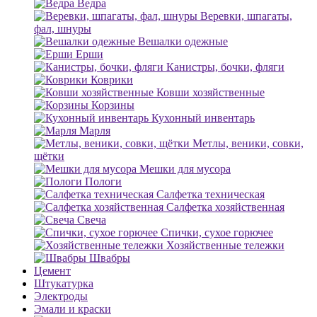
Ведра
Веревки, шпагаты,
фал, шнуры
Вешалки одежные
Ерши
Канистры, бочки, фляги
Коврики
Ковши хозяйственные
Корзины
Кухонный инвентарь
Марля
Метлы, веники, совки,
щётки
Мешки для мусора
Пологи
Салфетка техническая
Салфетка хозяйственная
Свеча
Спички, сухое горючее
Хозяйственные тележки
Швабры
Цемент
Штукатурка
Электроды
Эмали и краски