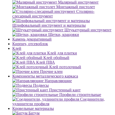
Малярный инструмент
Монтажный пистолет
Столярно-
слесарный инструмент
Шлифовальный инструмент и материалы
Штукатурный инструмент
Щетки, крацовки
Камень декоративный
Кирпич, отсевоблок
Клей
Клей для плитки
Клей обойный
Клей ПВА
Клей потолочный
Прочие клеи
Компоненты металлического каркаса
Направляющие
Подвесы
Пристенный кант
Профили строительные
Соединители,
удлинители профиля
Кровельные материалы
Битум