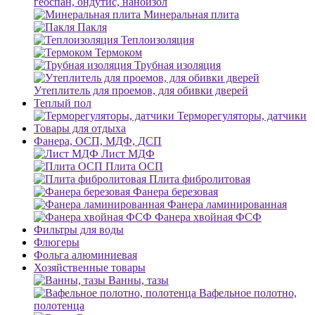
геоспан, ондутис, наноизол
Минеральная плита
Пакля
Теплоизоляция
Термоком
Трубная изоляция
Утеплитель для проемов, для обивки дверей
Теплый пол
Терморегуляторы, датчики
Товары для отдыха
Фанера, ОСП, МДФ, ДСП
Лист МДФ
Плита ОСП
Плита фибролитовая
Фанера березовая
Фанера ламинированная
Фанера хвойная ФСФ
Фильтры для воды
Флюгеры
Фольга алюминиевая
Хозяйственные товары
Ванны, тазы
Вафельное полотно,
полотенца