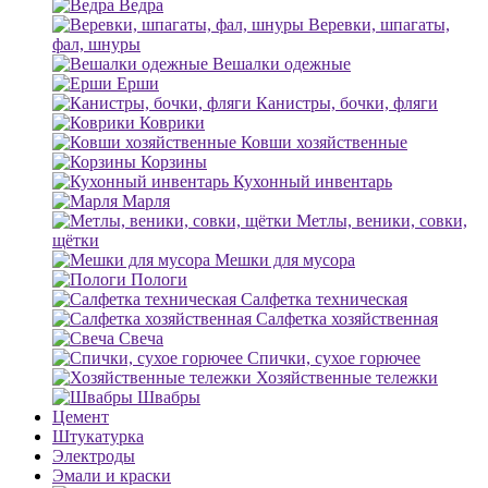
Ведра
Веревки, шпагаты,
фал, шнуры
Вешалки одежные
Ерши
Канистры, бочки, фляги
Коврики
Ковши хозяйственные
Корзины
Кухонный инвентарь
Марля
Метлы, веники, совки,
щётки
Мешки для мусора
Пологи
Салфетка техническая
Салфетка хозяйственная
Свеча
Спички, сухое горючее
Хозяйственные тележки
Швабры
Цемент
Штукатурка
Электроды
Эмали и краски