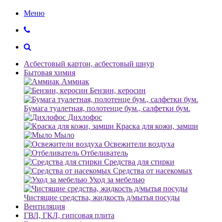
Меню
Асбестовый картон, асбестовый шнур
Бытовая химия
Аммиак
Бензин, керосин
Бумага туалетная, полотенце бум., салфетки бум.
Дихлофос
Краска для кожи, замши
Мыло
Освежители воздуха
Отбеливатель
Средства для стирки
Средства от насекомых
Уход за мебелью
Чистящие средства, жидкость д/мытья посуды
Вентиляция
ГВЛ, ГКЛ, гипсовая плита