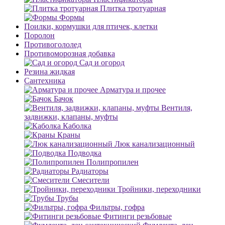
Плитка тротуарная
Формы
Поилки, кормушки для птичек, клетки
Поролон
Противогололед
Противоморозная добавка
Сад и огород
Резина жидкая
Сантехника
Арматура и прочее
Бачок
Вентиля,
задвижки, клапаны, муфты
Каболка
Краны
Люк канализационный
Подводка
Полипропилен
Радиаторы
Смесители
Тройники, переходники
Трубы
Фильтры, гофра
Фитинги резьбовые