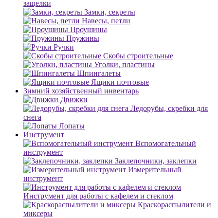
защелки
Замки, секреты
Навесы, петли
Проушины
Пружины
Ручки
Скобы строительные
Уголки, пластины
Шпингалеты
Ящики почтовые
Зимний хозяйственный инвентарь
Движки
Ледорубы, скребки для
снега
Лопаты
Инструмент
Вспомогательный
инструмент
Заклепочники, заклепки
Измерительный
инструмент
Инструмент для работы с кафелем и стеклом
Краскораспылители и
миксеры