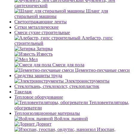
Фумлента, лен
сантехнический
Шланг для
стиральной машины
Светоотражающие ленты
Сетки металлические
Смеси сухие строительные
Алебастр, гипс
строительный
Затирка
Известь
Мел
Смеси для пола
Цементно-песчаные смеси
Средства защиты труда
Электроинструменты
Стеклоткань, стеклохолст, стеклопластик
Такелаж
Тепловое оборудование
Тепловентиляторы,
обогреватели
Теплоизоляционные материалы
Войлок льняной
Дорнит
Изоспан,