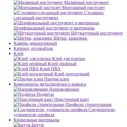
Малярный инструмент
Монтажный пистолет
Столярно-
слесарный инструмент
Шлифовальный инструмент и материалы
Штукатурный инструмент
Щетки, крацовки
Камень декоративный
Кирпич, отсевоблок
Клей
Клей для плитки
Клей обойный
Клей ПВА
Клей потолочный
Прочие клеи
Компоненты металлического каркаса
Направляющие
Подвесы
Пристенный кант
Профили строительные
Соединители,
удлинители профиля
Кровельные материалы
Битум