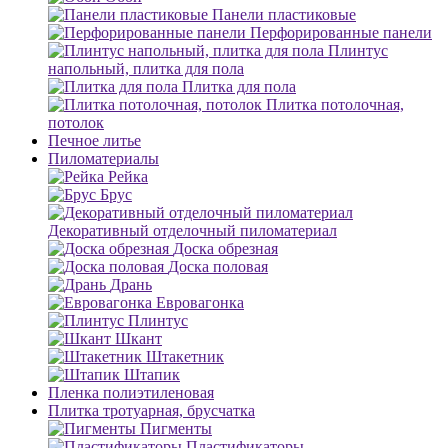
Панели пластиковые
Перфорированные панели
Плинтус
напольный, плитка для пола
Плитка для пола
Плитка потолочная,
потолок
Печное литье
Пиломатериалы
Рейка
Брус
Декоративный отделочный пиломатериал
Доска обрезная
Доска половая
Дрань
Евровагонка
Плинтус
Шкант
Штакетник
Штапик
Пленка полиэтиленовая
Плитка тротуарная, брусчатка
Пигменты
Пластификаторы