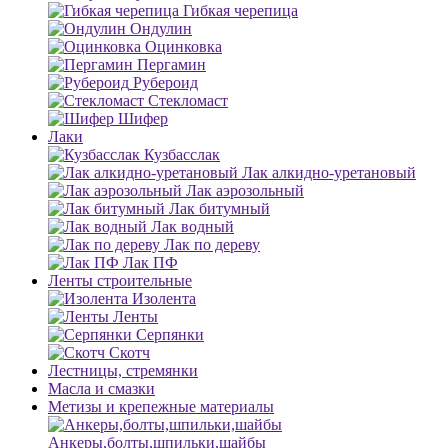
Гибкая черепица
Ондулин
Оцинковка
Пергамин
Рубероид
Стекломаст
Шифер
Лаки
Кузбасслак
Лак алкидно-уретановый
Лак аэрозольный
Лак битумный
Лак водный
Лак по дереву
Лак ПФ
Ленты строительные
Изолента
Ленты
Серпянки
Скотч
Лестницы, стремянки
Масла и смазки
Метизы и крепежные материалы
Анкеры,болты,шпильки,шайбы