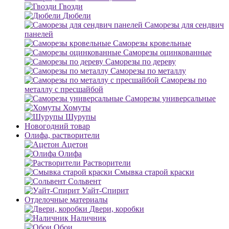
Гвозди
Дюбели
Саморезы для сендвич
панелей
Саморезы кровельные
Саморезы оцинкованные
Саморезы по дереву
Саморезы по металлу
Саморезы по
металлу с пресшайбой
Саморезы универсальные
Хомуты
Шурупы
Новогодний товар
Олифа, растворители
Ацетон
Олифа
Растворители
Смывка старой краски
Сольвент
Уайт-Спирит
Отделочные материалы
Двери, коробки
Наличник
Обои