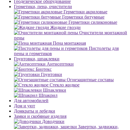
Геодезическое оборудование
Герметики, пена, очистители
Герметики акриловые
Герметики битумные
Герметики силиконовые
Жидкие гвозди
Очистители монтажной
пены
Пена монтажная
Пистолеты для
пены и герметиков
Грунтовки, шпаклевки
Антисептики
Биотекс
Грунтовки
Огнезащитные составы
Стекло жидкое
Шпаклевки
Шпакрил
Для автомобилей
Дом и уют
Домкраты и лебедки
Замки и скобяные изделия
Доводчики
Завертки, задвижки,