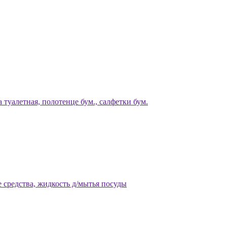
 туалетная, полотенце бум., салфетки бум.
 средства, жидкость д/мытья посуды