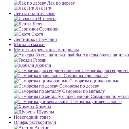
Лак по дереву
Лак ПФ
Ленты строительные
Изолента
Ленты
Серпянки
Скотч
Лестницы, стремянки
Масла и смазки
Метизы и крепежные материалы
Анкеры,болты,шпильк
Гвозди
Дюбели
Саморезы для сендвич 
Саморезы кровельные
Саморезы оцинкованные
Саморезы по дереву
Саморезы по металлу
Саморезы по метал
Саморезы универсальные
Хомуты
Шурупы
Новогодний товар
Олифа, растворители
Ацетон