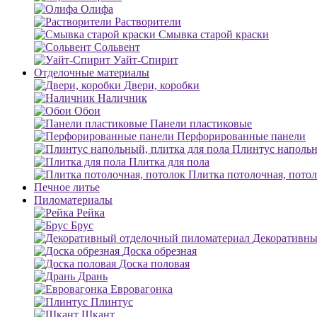
Олифа
Растворители
Смывка старой краски
Сольвент
Уайт-Спирит
Отделочные материалы
Двери, коробки
Наличник
Обои
Панели пластиковые
Перфорированные панели
Плинтус напольн
Плитка для пола
Плитка потолочная, пото
Печное литье
Пиломатериалы
Рейка
Брус
Декоративны
Доска обрезная
Доска половая
Дрань
Евровагонка
Плинтус
Шкант