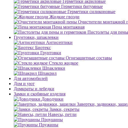
Герметики акриловые
Герметики битумные
Герметики силиконовые
Жидкие гвозди
Очистители монтажной 
Пена монтажная
Пистолеты для пены
Грунтовки, шпаклевки
Антисептики
Биотекс
Грунтовки
Огнезащитные составы
Стекло жидкое
Шпаклевки
Шпакрил
Для автомобилей
Дом и уют
Домкраты и лебедки
Замки и скобяные изделия
Доводчики
Завертки, задвижки, заще
Замки, секреты
Навесы, петли
Проушины
Пружины