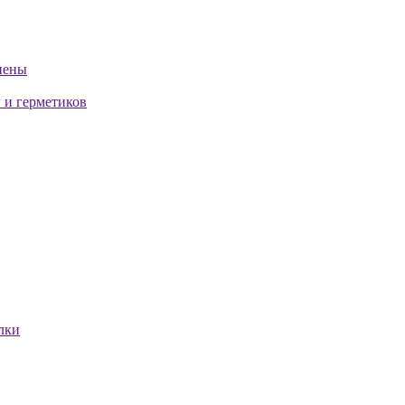
пены
 и герметиков
лки