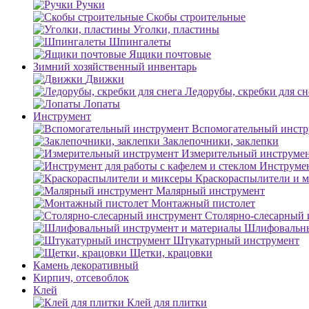
Ручки
Скобы строительные
Уголки, пластины
Шпингалеты
Ящики почтовые
Зимний хозяйственный инвентарь
Движки
Ледорубы, скребки для сн
Лопаты
Инструмент
Вспомогательный инстр
Заклепочники, заклепки
Измерительный инструме
Инструмен
Краскораспылители и 
Малярный инструмент
Монтажный пистолет
Столярно-слесарный 
Шлифовальны
Штукатурный инструмент
Щетки, крацовки
Камень декоративный
Кирпич, отсевоблок
Клей
Клей для плитки