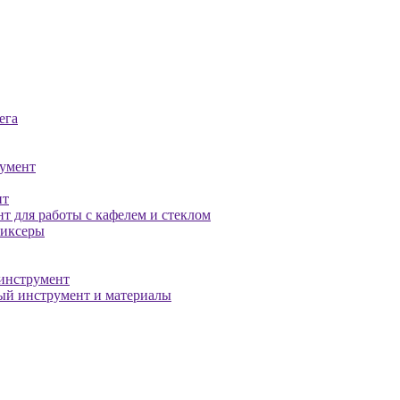
ега
умент
нт
т для работы с кафелем и стеклом
миксеры
инструмент
й инструмент и материалы