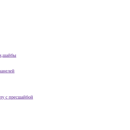
и,шайбы
панелей
лу с пресшайбой