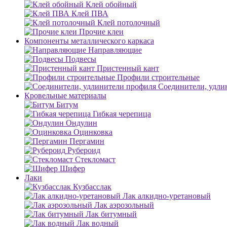
Клей обойный
Клей ПВА
Клей потолочный
Прочие клеи
Компоненты металлического каркаса
Направляющие
Подвесы
Пристенный кант
Профили строительные
Соединители, удли
Кровельные материалы
Битум
Гибкая черепица
Ондулин
Оцинковка
Пергамин
Рубероид
Стекломаст
Шифер
Лаки
Кузбасслак
Лак алкидно-уретановый
Лак аэрозольный
Лак битумный
Лак водный