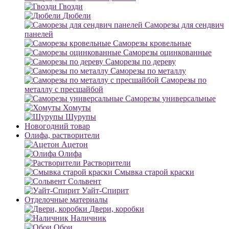
Гвозди
Дюбели
Саморезы для сендвич
панелей
Саморезы кровельные
Саморезы оцинкованные
Саморезы по дереву
Саморезы по металлу
Саморезы по
металлу с пресшайбой
Саморезы универсальные
Хомуты
Шурупы
Новогодний товар
Олифа, растворители
Ацетон
Олифа
Растворители
Смывка старой краски
Сольвент
Уайт-Спирит
Отделочные материалы
Двери, коробки
Наличник
Обои