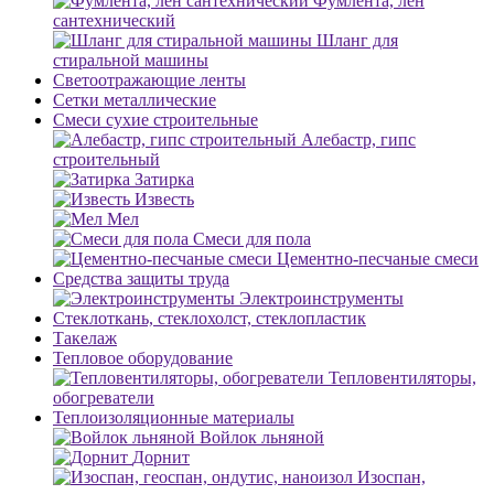
Фумлента, лен
сантехнический
Шланг для
стиральной машины
Светоотражающие ленты
Сетки металлические
Смеси сухие строительные
Алебастр, гипс
строительный
Затирка
Известь
Мел
Смеси для пола
Цементно-песчаные смеси
Средства защиты труда
Электроинструменты
Стеклоткань, стеклохолст, стеклопластик
Такелаж
Тепловое оборудование
Тепловентиляторы,
обогреватели
Теплоизоляционные материалы
Войлок льняной
Дорнит
Изоспан,