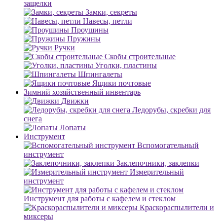
защелки
Замки, секреты
Навесы, петли
Проушины
Пружины
Ручки
Скобы строительные
Уголки, пластины
Шпингалеты
Ящики почтовые
Зимний хозяйственный инвентарь
Движки
Ледорубы, скребки для
снега
Лопаты
Инструмент
Вспомогательный
инструмент
Заклепочники, заклепки
Измерительный
инструмент
Инструмент для работы с кафелем и стеклом
Краскораспылители и
миксеры