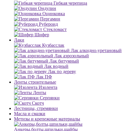
Гибкая черепица
Ондулин
Оцинковка
Пергамин
Рубероид
Стекломаст
Шифер
Лаки
Кузбасслак
Лак алкидно-уретановый
Лак аэрозольный
Лак битумный
Лак водный
Лак по дереву
Лак ПФ
Ленты строительные
Изолента
Ленты
Серпянки
Скотч
Лестницы, стремянки
Масла и смазки
Метизы и крепежные материалы
Анкеры,болты,шпильки,шайбы