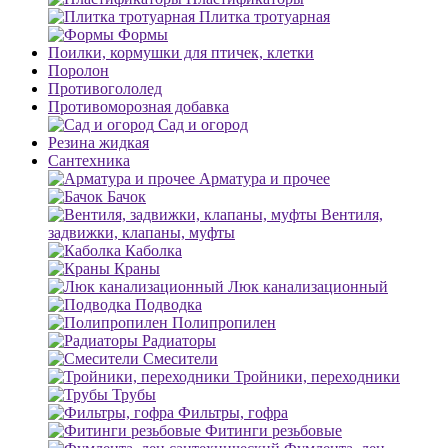
Плитка тротуарная
Формы
Поилки, кормушки для птичек, клетки
Поролон
Противогололед
Противоморозная добавка
Сад и огород
Резина жидкая
Сантехника
Арматура и прочее
Бачок
Вентиля,
задвижки, клапаны, муфты
Каболка
Краны
Люк канализационный
Подводка
Полипропилен
Радиаторы
Смесители
Тройники, переходники
Трубы
Фильтры, гофра
Фитинги резьбовые