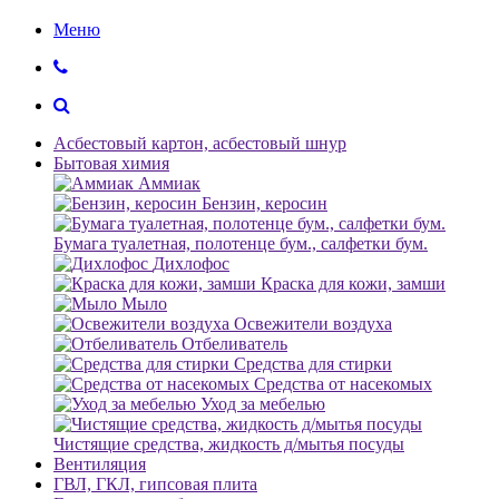
Меню
Асбестовый картон, асбестовый шнур
Бытовая химия
Аммиак
Бензин, керосин
Бумага туалетная, полотенце бум., салфетки бум.
Дихлофос
Краска для кожи, замши
Мыло
Освежители воздуха
Отбеливатель
Средства для стирки
Средства от насекомых
Уход за мебелью
Чистящие средства, жидкость д/мытья посуды
Вентиляция
ГВЛ, ГКЛ, гипсовая плита