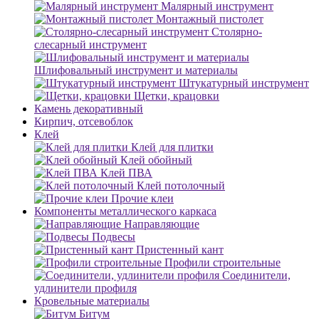
Малярный инструмент
Монтажный пистолет
Столярно-
слесарный инструмент
Шлифовальный инструмент и материалы
Штукатурный инструмент
Щетки, крацовки
Камень декоративный
Кирпич, отсевоблок
Клей
Клей для плитки
Клей обойный
Клей ПВА
Клей потолочный
Прочие клеи
Компоненты металлического каркаса
Направляющие
Подвесы
Пристенный кант
Профили строительные
Соединители,
удлинители профиля
Кровельные материалы
Битум