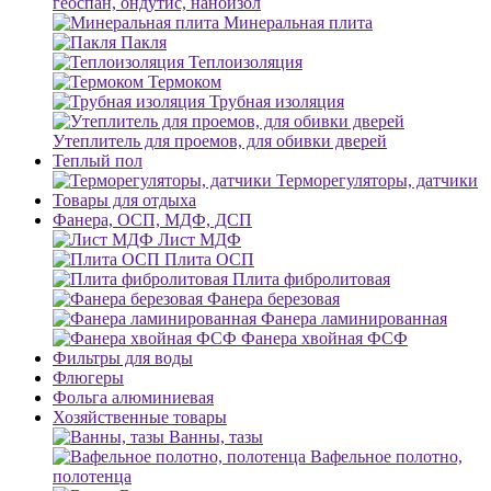
геоспан, ондутис, наноизол
Минеральная плита
Пакля
Теплоизоляция
Термоком
Трубная изоляция
Утеплитель для проемов, для обивки дверей
Теплый пол
Терморегуляторы, датчики
Товары для отдыха
Фанера, ОСП, МДФ, ДСП
Лист МДФ
Плита ОСП
Плита фибролитовая
Фанера березовая
Фанера ламинированная
Фанера хвойная ФСФ
Фильтры для воды
Флюгеры
Фольга алюминиевая
Хозяйственные товары
Ванны, тазы
Вафельное полотно,
полотенца