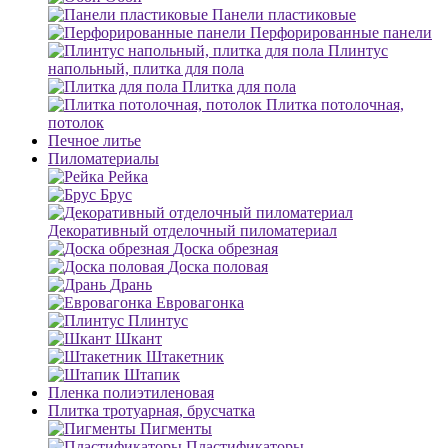
Панели пластиковые
Перфорированные панели
Плинтус
напольный, плитка для пола
Плитка для пола
Плитка потолочная,
потолок
Печное литье
Пиломатериалы
Рейка
Брус
Декоративный отделочный пиломатериал
Доска обрезная
Доска половая
Дрань
Евровагонка
Плинтус
Шкант
Штакетник
Штапик
Пленка полиэтиленовая
Плитка тротуарная, брусчатка
Пигменты
Пластификаторы