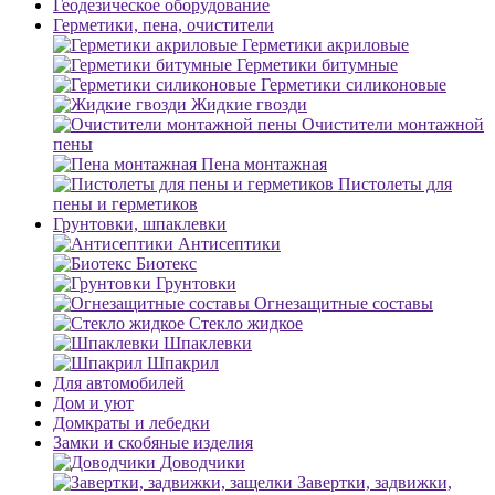
Геодезическое оборудование
Герметики, пена, очистители
Герметики акриловые
Герметики битумные
Герметики силиконовые
Жидкие гвозди
Очистители монтажной
пены
Пена монтажная
Пистолеты для
пены и герметиков
Грунтовки, шпаклевки
Антисептики
Биотекс
Грунтовки
Огнезащитные составы
Стекло жидкое
Шпаклевки
Шпакрил
Для автомобилей
Дом и уют
Домкраты и лебедки
Замки и скобяные изделия
Доводчики
Завертки, задвижки,