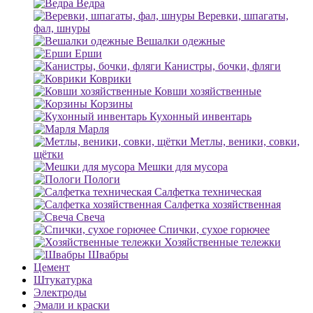
Ведра
Веревки, шпагаты,
фал, шнуры
Вешалки одежные
Ерши
Канистры, бочки, фляги
Коврики
Ковши хозяйственные
Корзины
Кухонный инвентарь
Марля
Метлы, веники, совки,
щётки
Мешки для мусора
Пологи
Салфетка техническая
Салфетка хозяйственная
Свеча
Спички, сухое горючее
Хозяйственные тележки
Швабры
Цемент
Штукатурка
Электроды
Эмали и краски