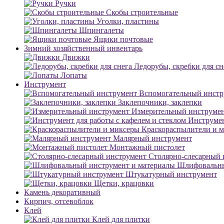
Ручки
Скобы строительные
Уголки, пластины
Шпингалеты
Ящики почтовые
Зимний хозяйственный инвентарь
Движки
Ледорубы, скребки для сн
Лопаты
Инструмент
Вспомогательный инстр
Заклепочники, заклепки
Измерительный инструме
Инструмен
Краскораспылители и 
Малярный инструмент
Монтажный пистолет
Столярно-слесарный 
Шлифовальны
Штукатурный инструмент
Щетки, крацовки
Камень декоративный
Кирпич, отсевоблок
Клей
Клей для плитки