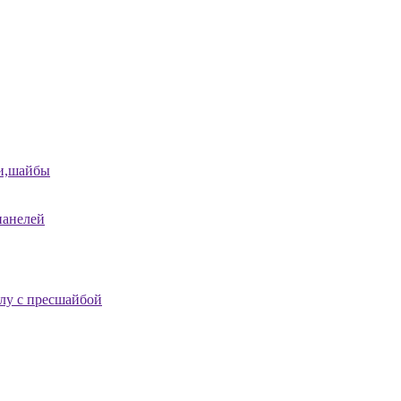
и,шайбы
панелей
лу с пресшайбой