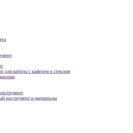
ега
умент
нт
т для работы с кафелем и стеклом
миксеры
инструмент
й инструмент и материалы