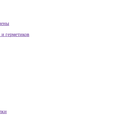
пены
 и герметиков
лки