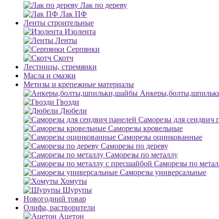
Лак по дереву
Лак ПФ
Ленты строительные
Изолента
Ленты
Серпянки
Скотч
Лестницы, стремянки
Масла и смазки
Метизы и крепежные материалы
Анкеры,болты,шпильк
Гвозди
Дюбели
Саморезы для сендвич 
Саморезы кровельные
Саморезы оцинкованные
Саморезы по дереву
Саморезы по металлу
Саморезы по метал
Саморезы универсальные
Хомуты
Шурупы
Новогодний товар
Олифа, растворители
Ацетон