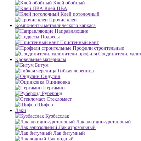
Клей обойный
Клей ПВА
Клей потолочный
Прочие клеи
Компоненты металлического каркаса
Направляющие
Подвесы
Пристенный кант
Профили строительные
Соединители, удли
Кровельные материалы
Битум
Гибкая черепица
Ондулин
Оцинковка
Пергамин
Рубероид
Стекломаст
Шифер
Лаки
Кузбасслак
Лак алкидно-уретановый
Лак аэрозольный
Лак битумный
Лак водный