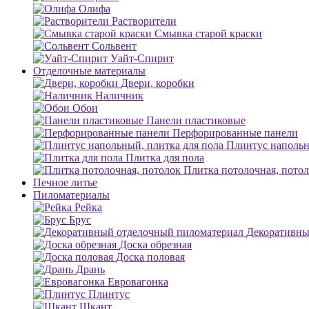
Олифа
Растворители
Смывка старой краски
Сольвент
Уайт-Спирит
Отделочные материалы
Двери, коробки
Наличник
Обои
Панели пластиковые
Перфорированные панели
Плинтус напольн
Плитка для пола
Плитка потолочная, пото
Печное литье
Пиломатериалы
Рейка
Брус
Декоративны
Доска обрезная
Доска половая
Дрань
Евровагонка
Плинтус
Шкант