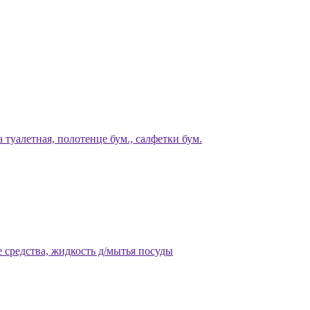
 туалетная, полотенце бум., салфетки бум.
 средства, жидкость д/мытья посуды