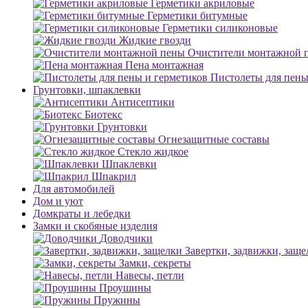
Герметики акриловые
Герметики битумные
Герметики силиконовые
Жидкие гвозди
Очистители монтажной 
Пена монтажная
Пистолеты для пены
Грунтовки, шпаклевки
Антисептики
Биотекс
Грунтовки
Огнезащитные составы
Стекло жидкое
Шпаклевки
Шпакрил
Для автомобилей
Дом и уют
Домкраты и лебедки
Замки и скобяные изделия
Доводчики
Завертки, задвижки, заще
Замки, секреты
Навесы, петли
Проушины
Пружины