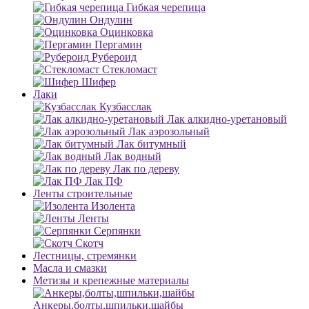
Гибкая черепица
Ондулин
Оцинковка
Пергамин
Рубероид
Стекломаст
Шифер
Лаки
Кузбасслак
Лак алкидно-уретановый
Лак аэрозольный
Лак битумный
Лак водный
Лак по дереву
Лак ПФ
Ленты строительные
Изолента
Ленты
Серпянки
Скотч
Лестницы, стремянки
Масла и смазки
Метизы и крепежные материалы
Анкеры,болты,шпильки,шайбы