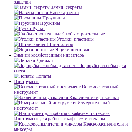
защелки
Замки, секреты
Навесы, петли
Проушины
Пружины
Ручки
Скобы строительные
Уголки, пластины
Шпингалеты
Ящики почтовые
Зимний хозяйственный инвентарь
Движки
Ледорубы, скребки для
снега
Лопаты
Инструмент
Вспомогательный
инструмент
Заклепочники, заклепки
Измерительный
инструмент
Инструмент для работы с кафелем и стеклом
Краскораспылители и
миксеры