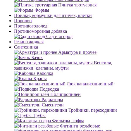
Плитка тротуарная
Формы
Поилки, кормушки для птичек, клетки
Поролон
Противогололед
Противоморозная добавка
Сад и огород
Резина жидкая
Сантехника
Арматура и прочее
Бачок
Вентиля,
задвижки, клапаны, муфты
Каболка
Краны
Люк канализационный
Подводка
Полипропилен
Радиаторы
Смесители
Тройники, переходники
Трубы
Фильтры, гофра
Фитинги резьбовые