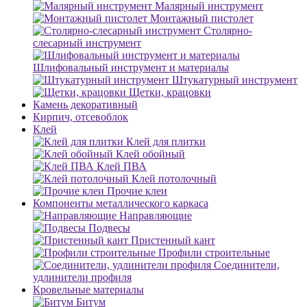
Малярный инструмент
Монтажный пистолет
Столярно-
слесарный инструмент
Шлифовальный инструмент и материалы
Штукатурный инструмент
Щетки, крацовки
Камень декоративный
Кирпич, отсевоблок
Клей
Клей для плитки
Клей обойный
Клей ПВА
Клей потолочный
Прочие клеи
Компоненты металлического каркаса
Направляющие
Подвесы
Пристенный кант
Профили строительные
Соединители,
удлинители профиля
Кровельные материалы
Битум