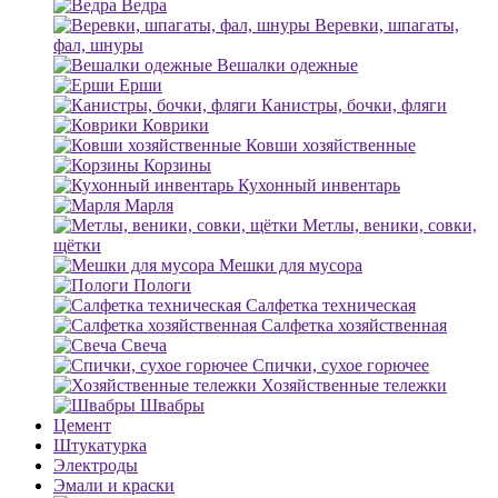
Ведра
Веревки, шпагаты,
фал, шнуры
Вешалки одежные
Ерши
Канистры, бочки, фляги
Коврики
Ковши хозяйственные
Корзины
Кухонный инвентарь
Марля
Метлы, веники, совки,
щётки
Мешки для мусора
Пологи
Салфетка техническая
Салфетка хозяйственная
Свеча
Спички, сухое горючее
Хозяйственные тележки
Швабры
Цемент
Штукатурка
Электроды
Эмали и краски