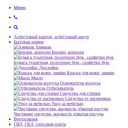
Меню
Асбестовый картон, асбестовый шнур
Бытовая химия
Аммиак
Бензин, керосин
Бумага туалетная, полотенце бум., салфетки бум.
Дихлофос
Краска для кожи, замши
Мыло
Освежители воздуха
Отбеливатель
Средства для стирки
Средства от насекомых
Уход за мебелью
Чистящие средства, жидкость д/мытья посуды
Вентиляция
ГВЛ, ГКЛ, гипсовая плита