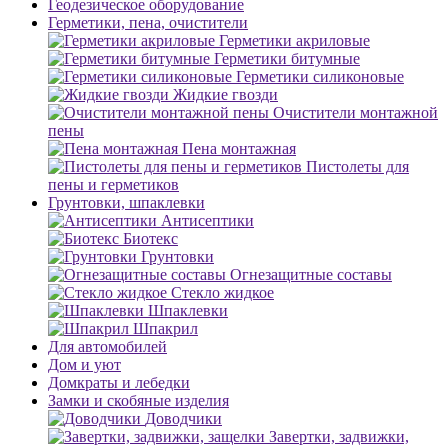
Геодезическое оборудование
Герметики, пена, очистители
Герметики акриловые
Герметики битумные
Герметики силиконовые
Жидкие гвозди
Очистители монтажной
пены
Пена монтажная
Пистолеты для
пены и герметиков
Грунтовки, шпаклевки
Антисептики
Биотекс
Грунтовки
Огнезащитные составы
Стекло жидкое
Шпаклевки
Шпакрил
Для автомобилей
Дом и уют
Домкраты и лебедки
Замки и скобяные изделия
Доводчики
Завертки, задвижки,