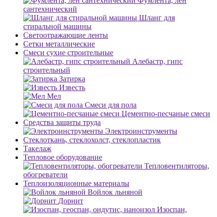
Фумлента, лен
сантехнический
Шланг для
стиральной машины
Светоотражающие ленты
Сетки металлические
Смеси сухие строительные
Алебастр, гипс
строительный
Затирка
Известь
Мел
Смеси для пола
Цементно-песчаные смеси
Средства защиты труда
Электроинструменты
Стеклоткань, стеклохолст, стеклопластик
Такелаж
Тепловое оборудование
Тепловентиляторы,
обогреватели
Теплоизоляционные материалы
Войлок льняной
Дорнит
Изоспан,