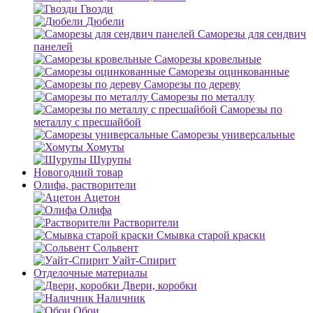
Гвозди
Дюбели
Саморезы для сендвич
панелей
Саморезы кровельные
Саморезы оцинкованные
Саморезы по дереву
Саморезы по металлу
Саморезы по
металлу с пресшайбой
Саморезы универсальные
Хомуты
Шурупы
Новогодний товар
Олифа, растворители
Ацетон
Олифа
Растворители
Смывка старой краски
Сольвент
Уайт-Спирит
Отделочные материалы
Двери, коробки
Наличник
Обои