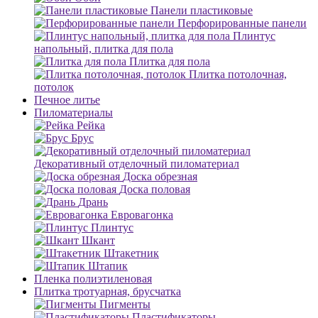
Панели пластиковые
Перфорированные панели
Плинтус
напольный, плитка для пола
Плитка для пола
Плитка потолочная,
потолок
Печное литье
Пиломатериалы
Рейка
Брус
Декоративный отделочный пиломатериал
Доска обрезная
Доска половая
Дрань
Евровагонка
Плинтус
Шкант
Штакетник
Штапик
Пленка полиэтиленовая
Плитка тротуарная, брусчатка
Пигменты
Пластификаторы