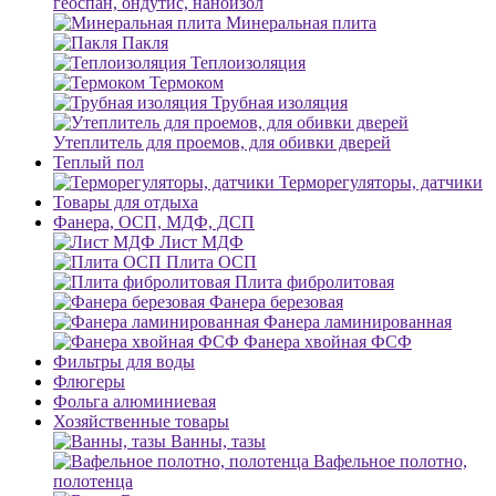
геоспан, ондутис, наноизол
Минеральная плита
Пакля
Теплоизоляция
Термоком
Трубная изоляция
Утеплитель для проемов, для обивки дверей
Теплый пол
Терморегуляторы, датчики
Товары для отдыха
Фанера, ОСП, МДФ, ДСП
Лист МДФ
Плита ОСП
Плита фибролитовая
Фанера березовая
Фанера ламинированная
Фанера хвойная ФСФ
Фильтры для воды
Флюгеры
Фольга алюминиевая
Хозяйственные товары
Ванны, тазы
Вафельное полотно,
полотенца