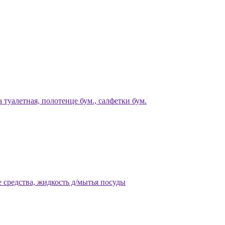
 туалетная, полотенце бум., салфетки бум.
 средства, жидкость д/мытья посуды