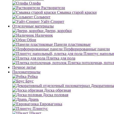
Олифа
Растворители
Смывка старой краски
Сольвент
Уайт-Спирит
Отделочные материалы
Двери, коробки
Наличник
Обои
Панели пластиковые
Перфорированные панели
Плинтус напольн
Плитка для пола
Плитка потолочная, пото
Печное литье
Пиломатериалы
Рейка
Брус
Декоративны
Доска обрезная
Доска половая
Дрань
Евровагонка
Плинтус
Шкант