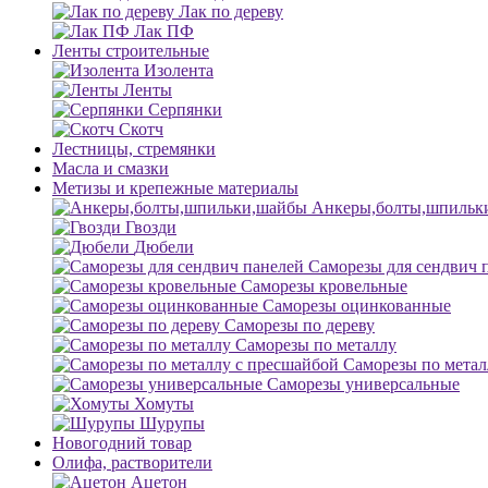
Лак по дереву
Лак ПФ
Ленты строительные
Изолента
Ленты
Серпянки
Скотч
Лестницы, стремянки
Масла и смазки
Метизы и крепежные материалы
Анкеры,болты,шпильк
Гвозди
Дюбели
Саморезы для сендвич 
Саморезы кровельные
Саморезы оцинкованные
Саморезы по дереву
Саморезы по металлу
Саморезы по метал
Саморезы универсальные
Хомуты
Шурупы
Новогодний товар
Олифа, растворители
Ацетон