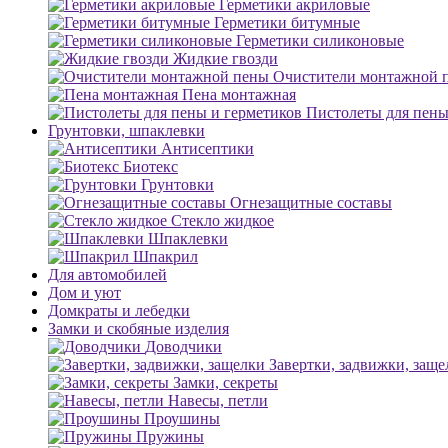
Герметики акриловые
Герметики битумные
Герметики силиконовые
Жидкие гвозди
Очистители монтажной 
Пена монтажная
Пистолеты для пены
Грунтовки, шпаклевки
Антисептики
Биотекс
Грунтовки
Огнезащитные составы
Стекло жидкое
Шпаклевки
Шпакрил
Для автомобилей
Дом и уют
Домкраты и лебедки
Замки и скобяные изделия
Доводчики
Завертки, задвижки, заще
Замки, секреты
Навесы, петли
Проушины
Пружины