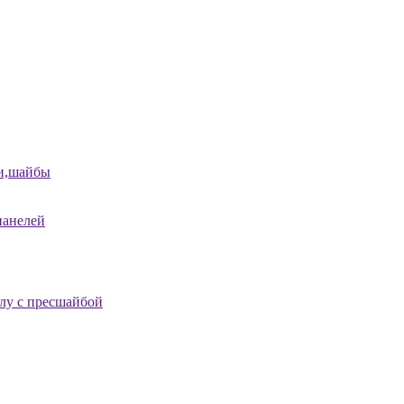
и,шайбы
панелей
лу с пресшайбой