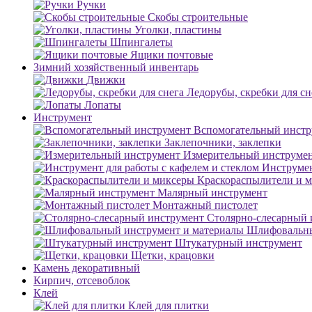
Ручки
Скобы строительные
Уголки, пластины
Шпингалеты
Ящики почтовые
Зимний хозяйственный инвентарь
Движки
Ледорубы, скребки для сн
Лопаты
Инструмент
Вспомогательный инстр
Заклепочники, заклепки
Измерительный инструме
Инструмен
Краскораспылители и 
Малярный инструмент
Монтажный пистолет
Столярно-слесарный 
Шлифовальны
Штукатурный инструмент
Щетки, крацовки
Камень декоративный
Кирпич, отсевоблок
Клей
Клей для плитки