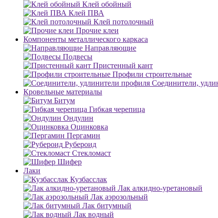
Клей обойный
Клей ПВА
Клей потолочный
Прочие клеи
Компоненты металлического каркаса
Направляющие
Подвесы
Пристенный кант
Профили строительные
Соединители, удли
Кровельные материалы
Битум
Гибкая черепица
Ондулин
Оцинковка
Пергамин
Рубероид
Стекломаст
Шифер
Лаки
Кузбасслак
Лак алкидно-уретановый
Лак аэрозольный
Лак битумный
Лак водный