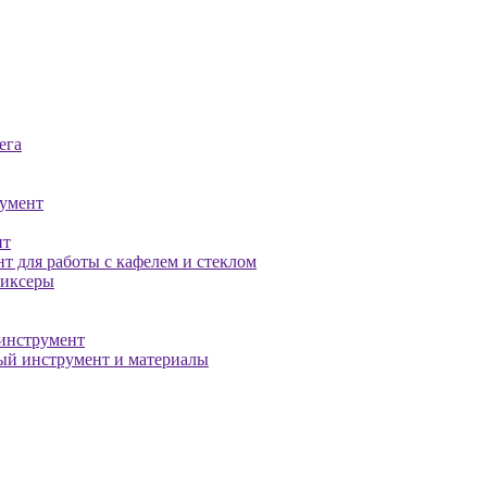
ега
умент
нт
т для работы с кафелем и стеклом
миксеры
инструмент
й инструмент и материалы