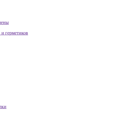
пены
 и герметиков
лки