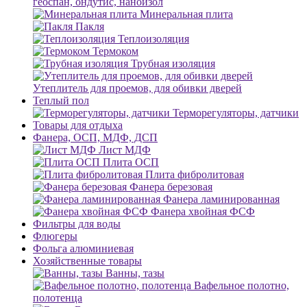
геоспан, ондутис, наноизол
Минеральная плита
Пакля
Теплоизоляция
Термоком
Трубная изоляция
Утеплитель для проемов, для обивки дверей
Теплый пол
Терморегуляторы, датчики
Товары для отдыха
Фанера, ОСП, МДФ, ДСП
Лист МДФ
Плита ОСП
Плита фибролитовая
Фанера березовая
Фанера ламинированная
Фанера хвойная ФСФ
Фильтры для воды
Флюгеры
Фольга алюминиевая
Хозяйственные товары
Ванны, тазы
Вафельное полотно,
полотенца