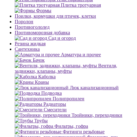
Плитка тротуарная
Формы
Поилки, кормушки для птичек, клетки
Поролон
Противогололед
Противоморозная добавка
Сад и огород
Резина жидкая
Сантехника
Арматура и прочее
Бачок
Вентиля,
задвижки, клапаны, муфты
Каболка
Краны
Люк канализационный
Подводка
Полипропилен
Радиаторы
Смесители
Тройники, переходники
Трубы
Фильтры, гофра
Фитинги резьбовые