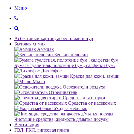
Меню
Асбестовый картон, асбестовый шнур
Бытовая химия
Аммиак
Бензин, керосин
Бумага туалетная, полотенце бум., салфетки бум.
Дихлофос
Краска для кожи, замши
Мыло
Освежители воздуха
Отбеливатель
Средства для стирки
Средства от насекомых
Уход за мебелью
Чистящие средства, жидкость д/мытья посуды
Вентиляция
ГВЛ, ГКЛ, гипсовая плита