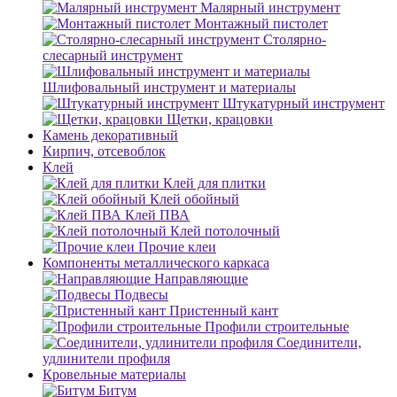
Малярный инструмент
Монтажный пистолет
Столярно-
слесарный инструмент
Шлифовальный инструмент и материалы
Штукатурный инструмент
Щетки, крацовки
Камень декоративный
Кирпич, отсевоблок
Клей
Клей для плитки
Клей обойный
Клей ПВА
Клей потолочный
Прочие клеи
Компоненты металлического каркаса
Направляющие
Подвесы
Пристенный кант
Профили строительные
Соединители,
удлинители профиля
Кровельные материалы
Битум