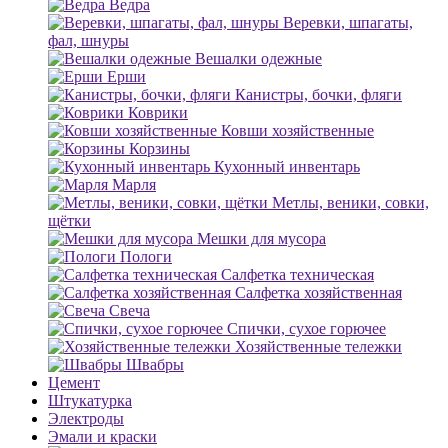
Ведра
Веревки, шпагаты,
фал, шнуры
Вешалки одежные
Ерши
Канистры, бочки, фляги
Коврики
Ковши хозяйственные
Корзины
Кухонный инвентарь
Марля
Метлы, веники, совки,
щётки
Мешки для мусора
Пологи
Салфетка техническая
Салфетка хозяйственная
Свеча
Спички, сухое горючее
Хозяйственные тележки
Швабры
Цемент
Штукатурка
Электроды
Эмали и краски