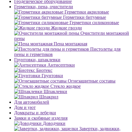
Геодезическое оборудование
Герметики, пена, очистители
Герметики акриловые
Герметики битумные
Герметики силиконовые
Жидкие гвозди
Очистители монтажной
пены
Пена монтажная
Пистолеты для
пены и герметиков
Грунтовки, шпаклевки
Антисептики
Биотекс
Грунтовки
Огнезащитные составы
Стекло жидкое
Шпаклевки
Шпакрил
Для автомобилей
Дом и уют
Домкраты и лебедки
Замки и скобяные изделия
Доводчики
Завертки, задвижки,