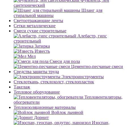
Фумлента, лен
сантехнический
Шланг для
стиральной машины
Светоотражающие ленты
Сетки металлические
Смеси сухие строительные
Алебастр, гипс
строительный
Затирка
Известь
Мел
Смеси для пола
Цементно-песчаные смеси
Средства защиты труда
Электроинструменты
Стеклоткань, стеклохолст, стеклопластик
Такелаж
Тепловое оборудование
Тепловентиляторы,
обогреватели
Теплоизоляционные материалы
Войлок льняной
Дорнит
Изоспан,