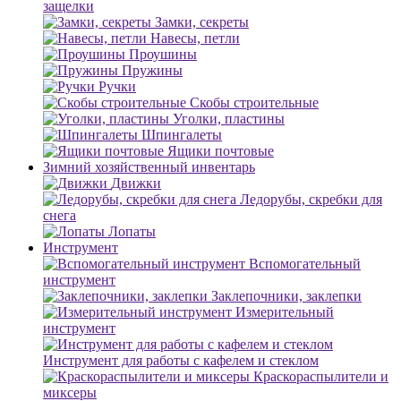
защелки
Замки, секреты
Навесы, петли
Проушины
Пружины
Ручки
Скобы строительные
Уголки, пластины
Шпингалеты
Ящики почтовые
Зимний хозяйственный инвентарь
Движки
Ледорубы, скребки для
снега
Лопаты
Инструмент
Вспомогательный
инструмент
Заклепочники, заклепки
Измерительный
инструмент
Инструмент для работы с кафелем и стеклом
Краскораспылители и
миксеры