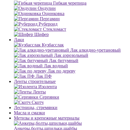
Гибкая черепица
Ондулин
Оцинковка
Пергамин
Рубероид
Стекломаст
Шифер
Лаки
Кузбасслак
Лак алкидно-уретановый
Лак аэрозольный
Лак битумный
Лак водный
Лак по дереву
Лак ПФ
Ленты строительные
Изолента
Ленты
Серпянки
Скотч
Лестницы, стремянки
Масла и смазки
Метизы и крепежные материалы
Анкеры,болты,шпильки,шайбы