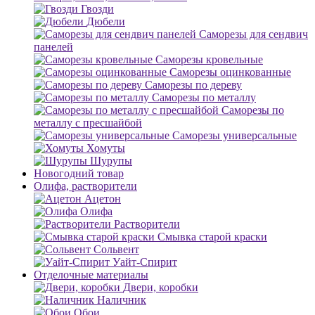
Гвозди
Дюбели
Саморезы для сендвич
панелей
Саморезы кровельные
Саморезы оцинкованные
Саморезы по дереву
Саморезы по металлу
Саморезы по
металлу с пресшайбой
Саморезы универсальные
Хомуты
Шурупы
Новогодний товар
Олифа, растворители
Ацетон
Олифа
Растворители
Смывка старой краски
Сольвент
Уайт-Спирит
Отделочные материалы
Двери, коробки
Наличник
Обои