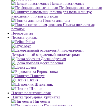
Панели пластиковые
Перфорированные панели
Плинтус
напольный, плитка для пола
Плитка для пола
Плитка потолочная,
потолок
Печное литье
Пиломатериалы
Рейка
Брус
Декоративный отделочный пиломатериал
Доска обрезная
Доска половая
Дрань
Евровагонка
Плинтус
Шкант
Штакетник
Штапик
Пленка полиэтиленовая
Плитка тротуарная, брусчатка
Пигменты
Пластификаторы