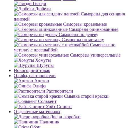
Гвозди
Дюбели
Саморезы для сендвич
панелей
Саморезы кровельные
Саморезы оцинкованные
Саморезы по дереву
Саморезы по металлу
Саморезы по
металлу с пресшайбой
Саморезы универсальные
Хомуты
Шурупы
Новогодний товар
Олифа, растворители
Ацетон
Олифа
Растворители
Смывка старой краски
Сольвент
Уайт-Спирит
Отделочные материалы
Двери, коробки
Наличник
Обои