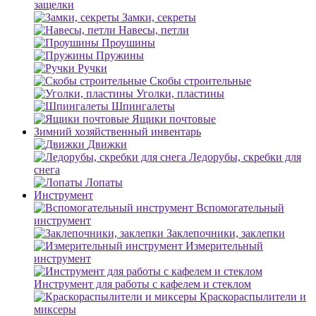
защелки
Замки, секреты
Навесы, петли
Проушины
Пружины
Ручки
Скобы строительные
Уголки, пластины
Шпингалеты
Ящики почтовые
Зимний хозяйственный инвентарь
Движки
Ледорубы, скребки для
снега
Лопаты
Инструмент
Вспомогательный
инструмент
Заклепочники, заклепки
Измерительный
инструмент
Инструмент для работы с кафелем и стеклом
Краскораспылители и
миксеры