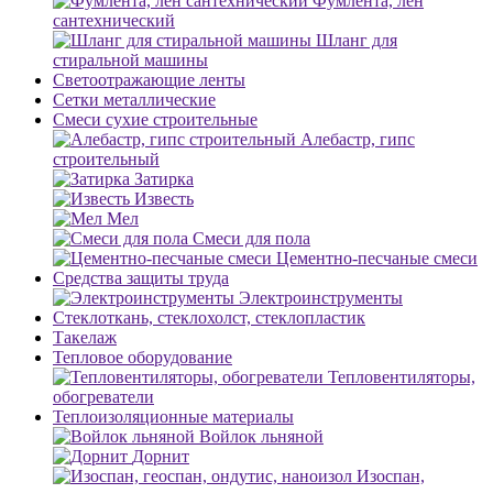
Фумлента, лен
сантехнический
Шланг для
стиральной машины
Светоотражающие ленты
Сетки металлические
Смеси сухие строительные
Алебастр, гипс
строительный
Затирка
Известь
Мел
Смеси для пола
Цементно-песчаные смеси
Средства защиты труда
Электроинструменты
Стеклоткань, стеклохолст, стеклопластик
Такелаж
Тепловое оборудование
Тепловентиляторы,
обогреватели
Теплоизоляционные материалы
Войлок льняной
Дорнит
Изоспан,