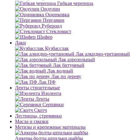
Гибкая черепица
Ондулин
Оцинковка
Пергамин
Рубероид
Стекломаст
Шифер
Лаки
Кузбасслак
Лак алкидно-уретановый
Лак аэрозольный
Лак битумный
Лак водный
Лак по дереву
Лак ПФ
Ленты строительные
Изолента
Ленты
Серпянки
Скотч
Лестницы, стремянки
Масла и смазки
Метизы и крепежные материалы
Анкеры,болты,шпильки,шайбы