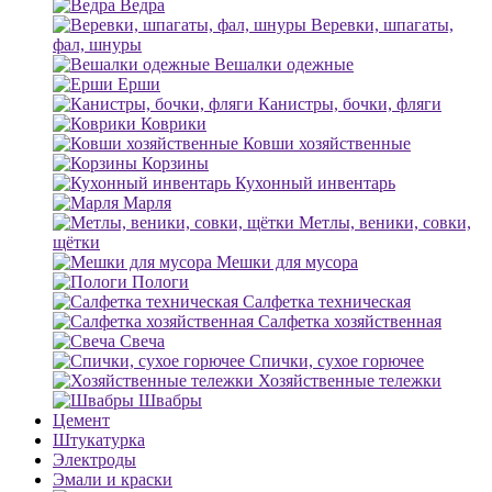
Ведра
Веревки, шпагаты,
фал, шнуры
Вешалки одежные
Ерши
Канистры, бочки, фляги
Коврики
Ковши хозяйственные
Корзины
Кухонный инвентарь
Марля
Метлы, веники, совки,
щётки
Мешки для мусора
Пологи
Салфетка техническая
Салфетка хозяйственная
Свеча
Спички, сухое горючее
Хозяйственные тележки
Швабры
Цемент
Штукатурка
Электроды
Эмали и краски