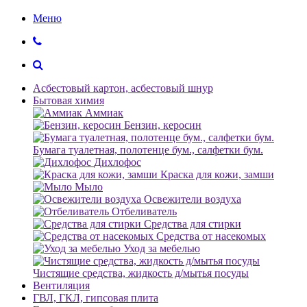
Меню
Асбестовый картон, асбестовый шнур
Бытовая химия
Аммиак
Бензин, керосин
Бумага туалетная, полотенце бум., салфетки бум.
Дихлофос
Краска для кожи, замши
Мыло
Освежители воздуха
Отбеливатель
Средства для стирки
Средства от насекомых
Уход за мебелью
Чистящие средства, жидкость д/мытья посуды
Вентиляция
ГВЛ, ГКЛ, гипсовая плита