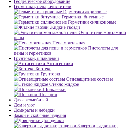
Геодезическое оборудование
Герметики, пена, очистители
Герметики акриловые
Герметики битумные
Герметики силиконовые
Жидкие гвозди
Очистители монтажной
пены
Пена монтажная
Пистолеты для
пены и герметиков
Грунтовки, шпаклевки
Антисептики
Биотекс
Грунтовки
Огнезащитные составы
Стекло жидкое
Шпаклевки
Шпакрил
Для автомобилей
Дом и уют
Домкраты и лебедки
Замки и скобяные изделия
Доводчики
Завертки, задвижки,