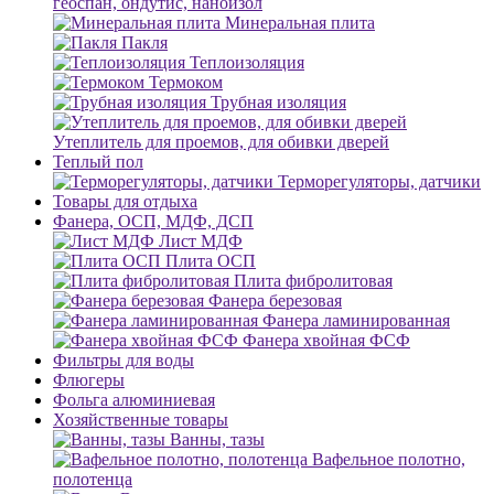
геоспан, ондутис, наноизол
Минеральная плита
Пакля
Теплоизоляция
Термоком
Трубная изоляция
Утеплитель для проемов, для обивки дверей
Теплый пол
Терморегуляторы, датчики
Товары для отдыха
Фанера, ОСП, МДФ, ДСП
Лист МДФ
Плита ОСП
Плита фибролитовая
Фанера березовая
Фанера ламинированная
Фанера хвойная ФСФ
Фильтры для воды
Флюгеры
Фольга алюминиевая
Хозяйственные товары
Ванны, тазы
Вафельное полотно,
полотенца