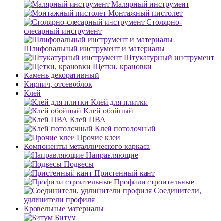
Малярный инструмент
Монтажный пистолет
Столярно-
слесарный инструмент
Шлифовальный инструмент и материалы
Штукатурный инструмент
Щетки, крацовки
Камень декоративный
Кирпич, отсевоблок
Клей
Клей для плитки
Клей обойный
Клей ПВА
Клей потолочный
Прочие клеи
Компоненты металлического каркаса
Направляющие
Подвесы
Пристенный кант
Профили строительные
Соединители,
удлинители профиля
Кровельные материалы
Битум