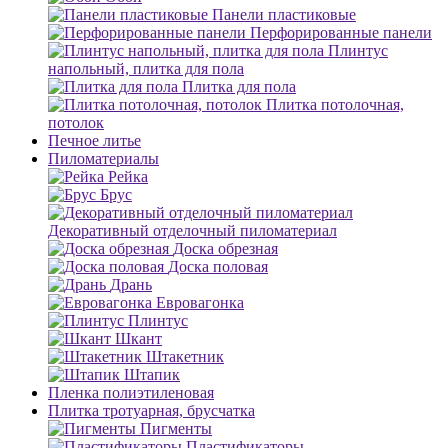
Панели пластиковые
Перфорированные панели
Плинтус
напольный, плитка для пола
Плитка для пола
Плитка потолочная,
потолок
Печное литье
Пиломатериалы
Рейка
Брус
Декоративный отделочный пиломатериал
Доска обрезная
Доска половая
Дрань
Евровагонка
Плинтус
Шкант
Штакетник
Штапик
Пленка полиэтиленовая
Плитка тротуарная, брусчатка
Пигменты
Пластификаторы