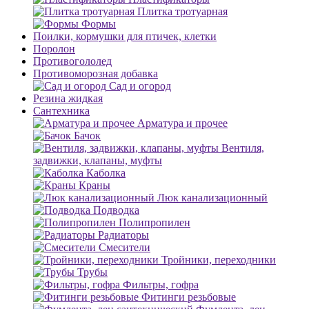
Плитка тротуарная
Формы
Поилки, кормушки для птичек, клетки
Поролон
Противогололед
Противоморозная добавка
Сад и огород
Резина жидкая
Сантехника
Арматура и прочее
Бачок
Вентиля,
задвижки, клапаны, муфты
Каболка
Краны
Люк канализационный
Подводка
Полипропилен
Радиаторы
Смесители
Тройники, переходники
Трубы
Фильтры, гофра
Фитинги резьбовые