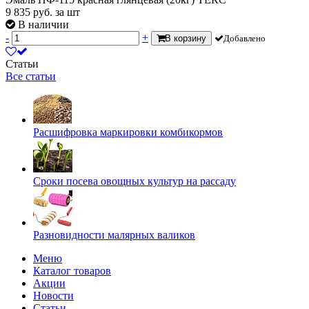
9 835
руб.
за шт
В наличии
-
+
В корзину
Добавлено
Статьи
Все статьи
Расшифровка маркировки комбикормов
Сроки посева овощных культур на рассаду
Разновидности малярных валиков
Меню
Каталог товаров
Акции
Новости
Статьи