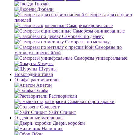
Гвозди
Дюбели
Саморезы для сендвич
панелей
Саморезы кровельные
Саморезы оцинкованные
Саморезы по дереву
Саморезы по металлу
Саморезы по
металлу с пресшайбой
Саморезы универсальные
Хомуты
Шурупы
Новогодний товар
Олифа, растворители
Ацетон
Олифа
Растворители
Смывка старой краски
Сольвент
Уайт-Спирит
Отделочные материалы
Двери, коробки
Наличник
Обои