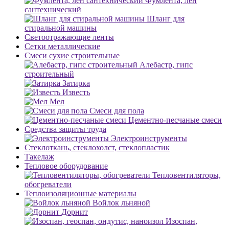
Фумлента, лен
сантехнический
Шланг для
стиральной машины
Светоотражающие ленты
Сетки металлические
Смеси сухие строительные
Алебастр, гипс
строительный
Затирка
Известь
Мел
Смеси для пола
Цементно-песчаные смеси
Средства защиты труда
Электроинструменты
Стеклоткань, стеклохолст, стеклопластик
Такелаж
Тепловое оборудование
Тепловентиляторы,
обогреватели
Теплоизоляционные материалы
Войлок льняной
Дорнит
Изоспан,