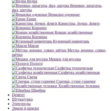
Ведра
Веревки, шпагаты,
фал, шнуры
Вешалки одежные
Ерши
Канистры, бочки, фляги
Коврики
Ковши хозяйственные
Корзины
Кухонный инвентарь
Марля
Метлы, веники, совки,
щётки
Мешки для мусора
Пологи
Салфетка техническая
Салфетка хозяйственная
Свеча
Спички, сухое горючее
Хозяйственные тележки
Швабры
Цемент
Штукатурка
Электроды
Эмали и краски