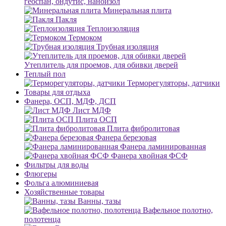
геоспан, ондутис, наноизол
Минеральная плита
Пакля
Теплоизоляция
Термоком
Трубная изоляция
Утеплитель для проемов, для обивки дверей
Теплый пол
Терморегуляторы, датчики
Товары для отдыха
Фанера, ОСП, МДФ, ДСП
Лист МДФ
Плита ОСП
Плита фибролитовая
Фанера березовая
Фанера ламинированная
Фанера хвойная ФСФ
Фильтры для воды
Флюгеры
Фольга алюминиевая
Хозяйственные товары
Ванны, тазы
Вафельное полотно,
полотенца