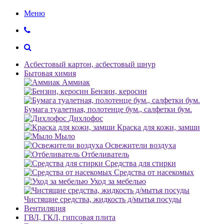
Меню
Асбестовый картон, асбестовый шнур
Бытовая химия
Аммиак
Бензин, керосин
Бумага туалетная, полотенце бум., салфетки бум.
Дихлофос
Краска для кожи, замши
Мыло
Освежители воздуха
Отбеливатель
Средства для стирки
Средства от насекомых
Уход за мебелью
Чистящие средства, жидкость д/мытья посуды
Вентиляция
ГВЛ, ГКЛ, гипсовая плита