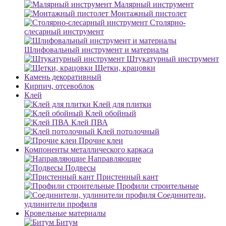
Малярный инструмент
Монтажный пистолет
Столярно-
слесарный инструмент
Шлифовальный инструмент и материалы
Штукатурный инструмент
Щетки, крацовки
Камень декоративный
Кирпич, отсевоблок
Клей
Клей для плитки
Клей обойный
Клей ПВА
Клей потолочный
Прочие клеи
Компоненты металлического каркаса
Направляющие
Подвесы
Пристенный кант
Профили строительные
Соединители,
удлинители профиля
Кровельные материалы
Битум