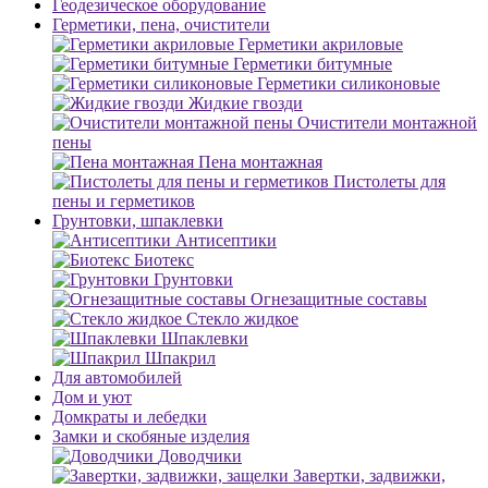
Геодезическое оборудование
Герметики, пена, очистители
Герметики акриловые
Герметики битумные
Герметики силиконовые
Жидкие гвозди
Очистители монтажной
пены
Пена монтажная
Пистолеты для
пены и герметиков
Грунтовки, шпаклевки
Антисептики
Биотекс
Грунтовки
Огнезащитные составы
Стекло жидкое
Шпаклевки
Шпакрил
Для автомобилей
Дом и уют
Домкраты и лебедки
Замки и скобяные изделия
Доводчики
Завертки, задвижки,