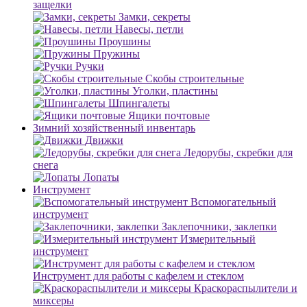
защелки
Замки, секреты
Навесы, петли
Проушины
Пружины
Ручки
Скобы строительные
Уголки, пластины
Шпингалеты
Ящики почтовые
Зимний хозяйственный инвентарь
Движки
Ледорубы, скребки для
снега
Лопаты
Инструмент
Вспомогательный
инструмент
Заклепочники, заклепки
Измерительный
инструмент
Инструмент для работы с кафелем и стеклом
Краскораспылители и
миксеры