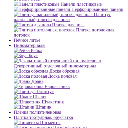
Панели пластиковые
Перфорированные панели
Плинтус
напольный, плитка для пола
Плитка для пола
Плитка потолочная,
потолок
Печное литье
Пиломатериалы
Рейка
Брус
Декоративный отделочный пиломатериал
Доска обрезная
Доска половая
Дрань
Евровагонка
Плинтус
Шкант
Штакетник
Штапик
Пленка полиэтиленовая
Плитка тротуарная, брусчатка
Пигменты
Пластификаторы