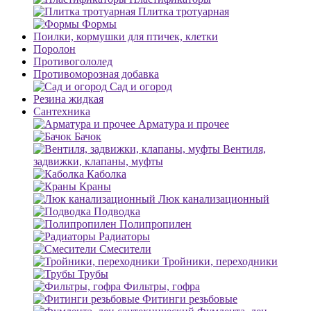
Плитка тротуарная
Формы
Поилки, кормушки для птичек, клетки
Поролон
Противогололед
Противоморозная добавка
Сад и огород
Резина жидкая
Сантехника
Арматура и прочее
Бачок
Вентиля,
задвижки, клапаны, муфты
Каболка
Краны
Люк канализационный
Подводка
Полипропилен
Радиаторы
Смесители
Тройники, переходники
Трубы
Фильтры, гофра
Фитинги резьбовые