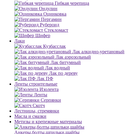
Гибкая черепица
Ондулин
Оцинковка
Пергамин
Рубероид
Стекломаст
Шифер
Лаки
Кузбасслак
Лак алкидно-уретановый
Лак аэрозольный
Лак битумный
Лак водный
Лак по дереву
Лак ПФ
Ленты строительные
Изолента
Ленты
Серпянки
Скотч
Лестницы, стремянки
Масла и смазки
Метизы и крепежные материалы
Анкеры,болты,шпильки,шайбы