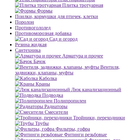
Плитка тротуарная
Формы
Поилки, кормушки для птичек, клетки
Поролон
Противогололед
Противоморозная добавка
Сад и огород
Резина жидкая
Сантехника
Арматура и прочее
Бачок
Вентиля,
задвижки, клапаны, муфты
Каболка
Краны
Люк канализационный
Подводка
Полипропилен
Радиаторы
Смесители
Тройники, переходники
Трубы
Фильтры, гофра
Фитинги резьбовые