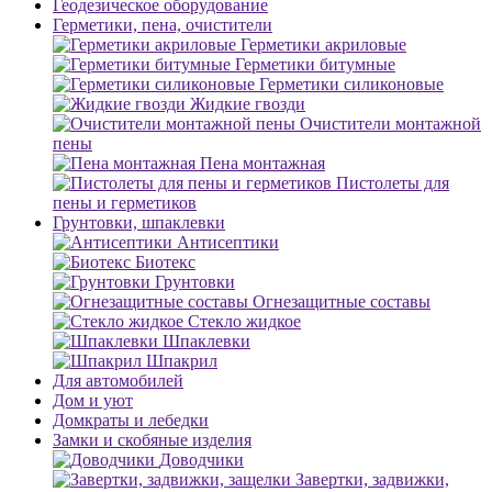
Геодезическое оборудование
Герметики, пена, очистители
Герметики акриловые
Герметики битумные
Герметики силиконовые
Жидкие гвозди
Очистители монтажной
пены
Пена монтажная
Пистолеты для
пены и герметиков
Грунтовки, шпаклевки
Антисептики
Биотекс
Грунтовки
Огнезащитные составы
Стекло жидкое
Шпаклевки
Шпакрил
Для автомобилей
Дом и уют
Домкраты и лебедки
Замки и скобяные изделия
Доводчики
Завертки, задвижки,