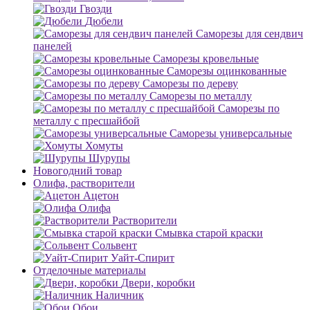
Гвозди
Дюбели
Саморезы для сендвич
панелей
Саморезы кровельные
Саморезы оцинкованные
Саморезы по дереву
Саморезы по металлу
Саморезы по
металлу с пресшайбой
Саморезы универсальные
Хомуты
Шурупы
Новогодний товар
Олифа, растворители
Ацетон
Олифа
Растворители
Смывка старой краски
Сольвент
Уайт-Спирит
Отделочные материалы
Двери, коробки
Наличник
Обои