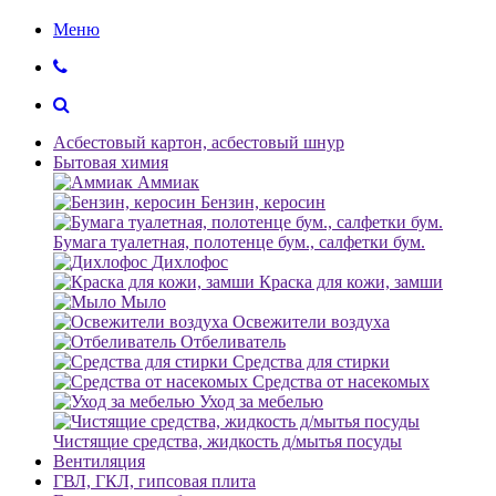
Меню
Асбестовый картон, асбестовый шнур
Бытовая химия
Аммиак
Бензин, керосин
Бумага туалетная, полотенце бум., салфетки бум.
Дихлофос
Краска для кожи, замши
Мыло
Освежители воздуха
Отбеливатель
Средства для стирки
Средства от насекомых
Уход за мебелью
Чистящие средства, жидкость д/мытья посуды
Вентиляция
ГВЛ, ГКЛ, гипсовая плита