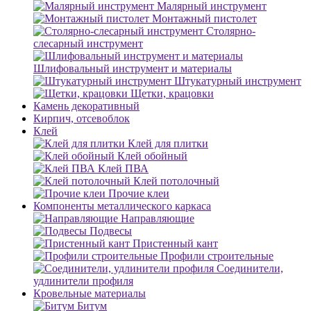
Малярный инструмент
Монтажный пистолет
Столярно-
слесарный инструмент
Шлифовальный инструмент и материалы
Штукатурный инструмент
Щетки, крацовки
Камень декоративный
Кирпич, отсевоблок
Клей
Клей для плитки
Клей обойный
Клей ПВА
Клей потолочный
Прочие клеи
Компоненты металлического каркаса
Направляющие
Подвесы
Пристенный кант
Профили строительные
Соединители,
удлинители профиля
Кровельные материалы
Битум