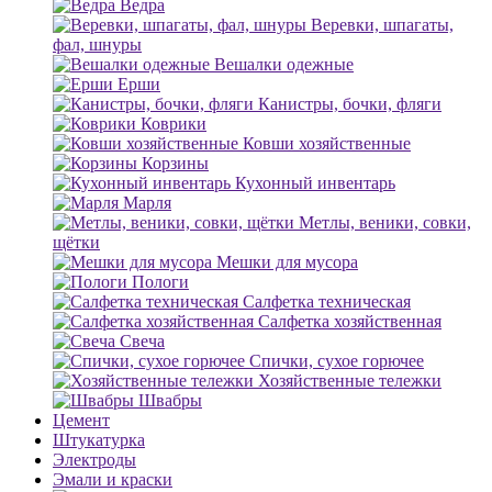
Ведра
Веревки, шпагаты,
фал, шнуры
Вешалки одежные
Ерши
Канистры, бочки, фляги
Коврики
Ковши хозяйственные
Корзины
Кухонный инвентарь
Марля
Метлы, веники, совки,
щётки
Мешки для мусора
Пологи
Салфетка техническая
Салфетка хозяйственная
Свеча
Спички, сухое горючее
Хозяйственные тележки
Швабры
Цемент
Штукатурка
Электроды
Эмали и краски