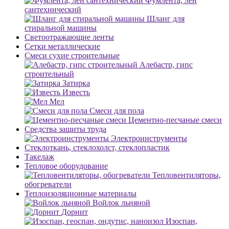
Фумлента, лен
сантехнический
Шланг для
стиральной машины
Светоотражающие ленты
Сетки металлические
Смеси сухие строительные
Алебастр, гипс
строительный
Затирка
Известь
Мел
Смеси для пола
Цементно-песчаные смеси
Средства защиты труда
Электроинструменты
Стеклоткань, стеклохолст, стеклопластик
Такелаж
Тепловое оборудование
Тепловентиляторы,
обогреватели
Теплоизоляционные материалы
Войлок льняной
Дорнит
Изоспан,