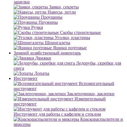
защелки
Замки, секреты
Навесы, петли
Проушины
Пружины
Ручки
Скобы строительные
Уголки, пластины
Шпингалеты
Ящики почтовые
Зимний хозяйственный инвентарь
Движки
Ледорубы, скребки для
снега
Лопаты
Инструмент
Вспомогательный
инструмент
Заклепочники, заклепки
Измерительный
инструмент
Инструмент для работы с кафелем и стеклом
Краскораспылители и
миксеры