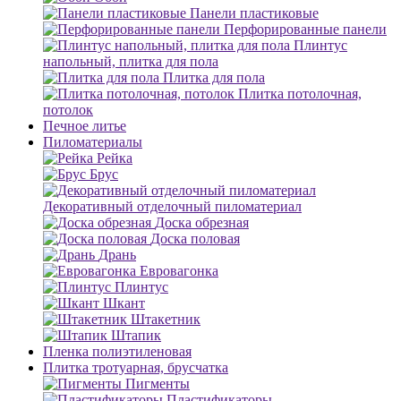
Панели пластиковые
Перфорированные панели
Плинтус
напольный, плитка для пола
Плитка для пола
Плитка потолочная,
потолок
Печное литье
Пиломатериалы
Рейка
Брус
Декоративный отделочный пиломатериал
Доска обрезная
Доска половая
Дрань
Евровагонка
Плинтус
Шкант
Штакетник
Штапик
Пленка полиэтиленовая
Плитка тротуарная, брусчатка
Пигменты
Пластификаторы