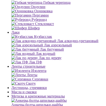
Гибкая черепица
Ондулин
Оцинковка
Пергамин
Рубероид
Стекломаст
Шифер
Лаки
Кузбасслак
Лак алкидно-уретановый
Лак аэрозольный
Лак битумный
Лак водный
Лак по дереву
Лак ПФ
Ленты строительные
Изолента
Ленты
Серпянки
Скотч
Лестницы, стремянки
Масла и смазки
Метизы и крепежные материалы
Анкеры,болты,шпильки,шайбы