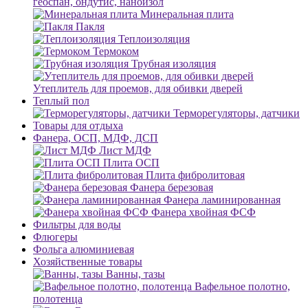
геоспан, ондутис, наноизол
Минеральная плита
Пакля
Теплоизоляция
Термоком
Трубная изоляция
Утеплитель для проемов, для обивки дверей
Теплый пол
Терморегуляторы, датчики
Товары для отдыха
Фанера, ОСП, МДФ, ДСП
Лист МДФ
Плита ОСП
Плита фибролитовая
Фанера березовая
Фанера ламинированная
Фанера хвойная ФСФ
Фильтры для воды
Флюгеры
Фольга алюминиевая
Хозяйственные товары
Ванны, тазы
Вафельное полотно,
полотенца