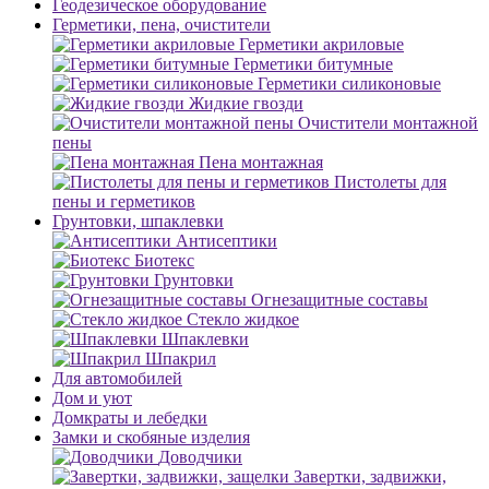
Геодезическое оборудование
Герметики, пена, очистители
Герметики акриловые
Герметики битумные
Герметики силиконовые
Жидкие гвозди
Очистители монтажной
пены
Пена монтажная
Пистолеты для
пены и герметиков
Грунтовки, шпаклевки
Антисептики
Биотекс
Грунтовки
Огнезащитные составы
Стекло жидкое
Шпаклевки
Шпакрил
Для автомобилей
Дом и уют
Домкраты и лебедки
Замки и скобяные изделия
Доводчики
Завертки, задвижки,