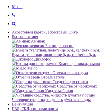
Меню
Асбестовый картон, асбестовый шнур
Бытовая химия
Аммиак
Бензин, керосин
Бумага туалетная, полотенце бум., салфетки бум.
Дихлофос
Краска для кожи, замши
Мыло
Освежители воздуха
Отбеливатель
Средства для стирки
Средства от насекомых
Уход за мебелью
Чистящие средства, жидкость д/мытья посуды
Вентиляция
ГВЛ, ГКЛ, гипсовая плита