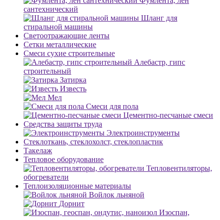
Фумлента, лен
сантехнический
Шланг для
стиральной машины
Светоотражающие ленты
Сетки металлические
Смеси сухие строительные
Алебастр, гипс
строительный
Затирка
Известь
Мел
Смеси для пола
Цементно-песчаные смеси
Средства защиты труда
Электроинструменты
Стеклоткань, стеклохолст, стеклопластик
Такелаж
Тепловое оборудование
Тепловентиляторы,
обогреватели
Теплоизоляционные материалы
Войлок льняной
Дорнит
Изоспан,