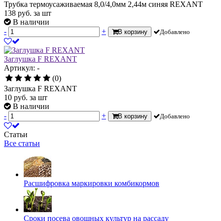
Трубка термоусаживаемая 8,0/4,0мм 2,44м синяя REXANT
138
руб.
за шт
В наличии
-
+
В корзину
Добавлено
Заглушка F REXANT
Артикул: -
(0)
Заглушка F REXANT
10
руб.
за шт
В наличии
-
+
В корзину
Добавлено
Статьи
Все статьи
Расшифровка маркировки комбикормов
Сроки посева овощных культур на рассаду