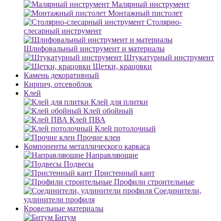
Малярный инструмент
Монтажный пистолет
Столярно-
слесарный инструмент
Шлифовальный инструмент и материалы
Штукатурный инструмент
Щетки, крацовки
Камень декоративный
Кирпич, отсевоблок
Клей
Клей для плитки
Клей обойный
Клей ПВА
Клей потолочный
Прочие клеи
Компоненты металлического каркаса
Направляющие
Подвесы
Пристенный кант
Профили строительные
Соединители,
удлинители профиля
Кровельные материалы
Битум