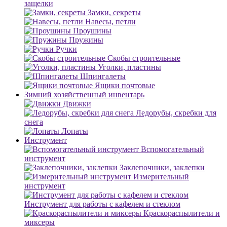
защелки
Замки, секреты
Навесы, петли
Проушины
Пружины
Ручки
Скобы строительные
Уголки, пластины
Шпингалеты
Ящики почтовые
Зимний хозяйственный инвентарь
Движки
Ледорубы, скребки для
снега
Лопаты
Инструмент
Вспомогательный
инструмент
Заклепочники, заклепки
Измерительный
инструмент
Инструмент для работы с кафелем и стеклом
Краскораспылители и
миксеры