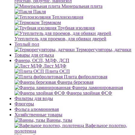
геоспан, ондутис, наноизол
Минеральная плита
Пакля
Теплоизоляция
Термоком
Трубная изоляция
Утеплитель для проемов, для обивки дверей
Теплый пол
Терморегуляторы, датчики
Товары для отдыха
Фанера, ОСП, МДФ, ДСП
Лист МДФ
Плита ОСП
Плита фибролитовая
Фанера березовая
Фанера ламинированная
Фанера хвойная ФСФ
Фильтры для воды
Флюгеры
Фольга алюминиевая
Хозяйственные товары
Ванны, тазы
Вафельное полотно,
полотенца