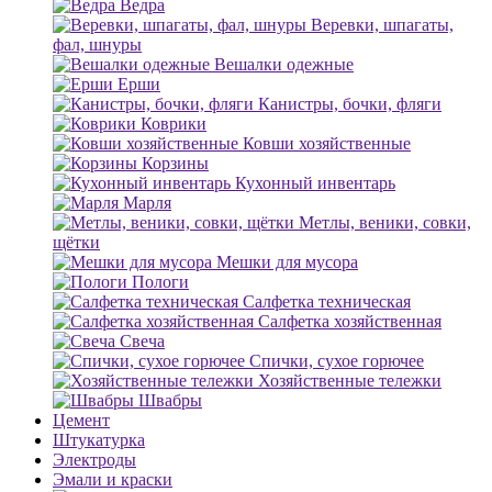
Ведра
Веревки, шпагаты,
фал, шнуры
Вешалки одежные
Ерши
Канистры, бочки, фляги
Коврики
Ковши хозяйственные
Корзины
Кухонный инвентарь
Марля
Метлы, веники, совки,
щётки
Мешки для мусора
Пологи
Салфетка техническая
Салфетка хозяйственная
Свеча
Спички, сухое горючее
Хозяйственные тележки
Швабры
Цемент
Штукатурка
Электроды
Эмали и краски