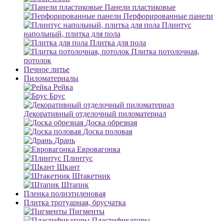
Панели пластиковые
Перфорированные панели
Плинтус
напольный, плитка для пола
Плитка для пола
Плитка потолочная,
потолок
Печное литье
Пиломатериалы
Рейка
Брус
Декоративный отделочный пиломатериал
Доска обрезная
Доска половая
Дрань
Евровагонка
Плинтус
Шкант
Штакетник
Штапик
Пленка полиэтиленовая
Плитка тротуарная, брусчатка
Пигменты
Пластификаторы