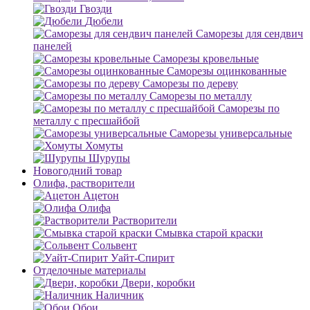
Гвозди
Дюбели
Саморезы для сендвич
панелей
Саморезы кровельные
Саморезы оцинкованные
Саморезы по дереву
Саморезы по металлу
Саморезы по
металлу с пресшайбой
Саморезы универсальные
Хомуты
Шурупы
Новогодний товар
Олифа, растворители
Ацетон
Олифа
Растворители
Смывка старой краски
Сольвент
Уайт-Спирит
Отделочные материалы
Двери, коробки
Наличник
Обои