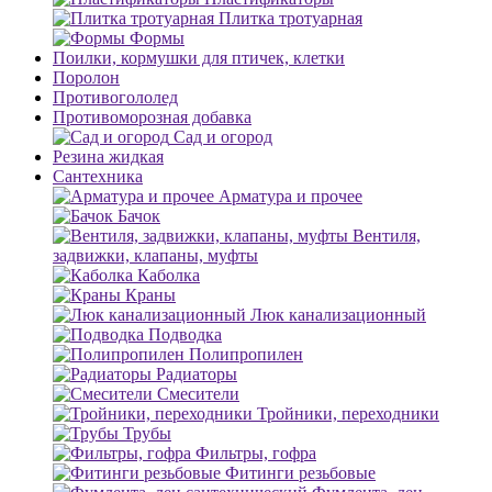
Плитка тротуарная
Формы
Поилки, кормушки для птичек, клетки
Поролон
Противогололед
Противоморозная добавка
Сад и огород
Резина жидкая
Сантехника
Арматура и прочее
Бачок
Вентиля,
задвижки, клапаны, муфты
Каболка
Краны
Люк канализационный
Подводка
Полипропилен
Радиаторы
Смесители
Тройники, переходники
Трубы
Фильтры, гофра
Фитинги резьбовые