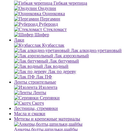
Гибкая черепица
Ондулин
Оцинковка
Пергамин
Рубероид
Стекломаст
Шифер
Лаки
Кузбасслак
Лак алкидно-уретановый
Лак аэрозольный
Лак битумный
Лак водный
Лак по дереву
Лак ПФ
Ленты строительные
Изолента
Ленты
Серпянки
Скотч
Лестницы, стремянки
Масла и смазки
Метизы и крепежные материалы
Анкеры,болты,шпильки,шайбы