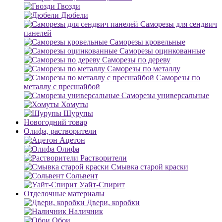
Гвозди
Дюбели
Саморезы для сендвич
панелей
Саморезы кровельные
Саморезы оцинкованные
Саморезы по дереву
Саморезы по металлу
Саморезы по
металлу с пресшайбой
Саморезы универсальные
Хомуты
Шурупы
Новогодний товар
Олифа, растворители
Ацетон
Олифа
Растворители
Смывка старой краски
Сольвент
Уайт-Спирит
Отделочные материалы
Двери, коробки
Наличник
Обои