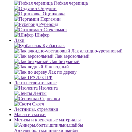
Гибкая черепица
Ондулин
Оцинковка
Пергамин
Рубероид
Стекломаст
Шифер
Лаки
Кузбасслак
Лак алкидно-уретановый
Лак аэрозольный
Лак битумный
Лак водный
Лак по дереву
Лак ПФ
Ленты строительные
Изолента
Ленты
Серпянки
Скотч
Лестницы, стремянки
Масла и смазки
Метизы и крепежные материалы
Анкеры,болты,шпильки,шайбы