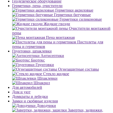
Геодезическое оборудование
Герметики, пена, очистители
Герметики акриловые
Герметики битумные
Герметики силиконовые
Жидкие гвозди
Очистители монтажной
пены
Пена монтажная
Пистолеты для
пены и герметиков
Грунтовки, шпаклевки
Антисептики
Биотекс
Грунтовки
Огнезащитные составы
Стекло жидкое
Шпаклевки
Шпакрил
Для автомобилей
Дом и уют
Домкраты и лебедки
Замки и скобяные изделия
Доводчики
Завертки, задвижки,