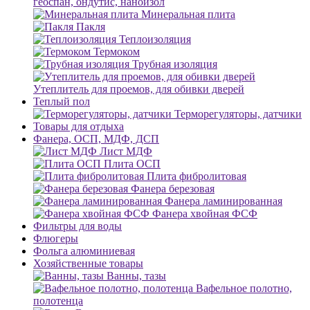
геоспан, ондутис, наноизол
Минеральная плита
Пакля
Теплоизоляция
Термоком
Трубная изоляция
Утеплитель для проемов, для обивки дверей
Теплый пол
Терморегуляторы, датчики
Товары для отдыха
Фанера, ОСП, МДФ, ДСП
Лист МДФ
Плита ОСП
Плита фибролитовая
Фанера березовая
Фанера ламинированная
Фанера хвойная ФСФ
Фильтры для воды
Флюгеры
Фольга алюминиевая
Хозяйственные товары
Ванны, тазы
Вафельное полотно,
полотенца