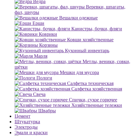
Ведра
Веревки, шпагаты,
фал, шнуры
Вешалки одежные
Ерши
Канистры, бочки, фляги
Коврики
Ковши хозяйственные
Корзины
Кухонный инвентарь
Марля
Метлы, веники, совки,
щётки
Мешки для мусора
Пологи
Салфетка техническая
Салфетка хозяйственная
Свеча
Спички, сухое горючее
Хозяйственные тележки
Швабры
Цемент
Штукатурка
Электроды
Эмали и краски