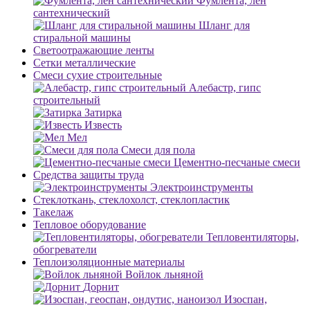
Фумлента, лен
сантехнический
Шланг для
стиральной машины
Светоотражающие ленты
Сетки металлические
Смеси сухие строительные
Алебастр, гипс
строительный
Затирка
Известь
Мел
Смеси для пола
Цементно-песчаные смеси
Средства защиты труда
Электроинструменты
Стеклоткань, стеклохолст, стеклопластик
Такелаж
Тепловое оборудование
Тепловентиляторы,
обогреватели
Теплоизоляционные материалы
Войлок льняной
Дорнит
Изоспан,