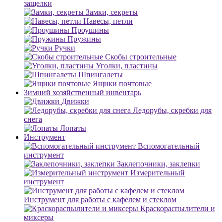
защелки
Замки, секреты
Навесы, петли
Проушины
Пружины
Ручки
Скобы строительные
Уголки, пластины
Шпингалеты
Ящики почтовые
Зимний хозяйственный инвентарь
Движки
Ледорубы, скребки для
снега
Лопаты
Инструмент
Вспомогательный
инструмент
Заклепочники, заклепки
Измерительный
инструмент
Инструмент для работы с кафелем и стеклом
Краскораспылители и
миксеры