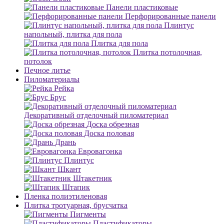
Панели пластиковые
Перфорированные панели
Плинтус
напольный, плитка для пола
Плитка для пола
Плитка потолочная,
потолок
Печное литье
Пиломатериалы
Рейка
Брус
Декоративный отделочный пиломатериал
Доска обрезная
Доска половая
Дрань
Евровагонка
Плинтус
Шкант
Штакетник
Штапик
Пленка полиэтиленовая
Плитка тротуарная, брусчатка
Пигменты
Пластификаторы