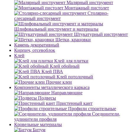
Малярный инструмент
Монтажный пистолет
Столярно-
слесарный инструмент
Шлифовальный инструмент и материалы
Штукатурный инструмент
Щетки, крацовки
Камень декоративный
Кирпич, отсевоблок
Клей
Клей для плитки
Клей обойный
Клей ПВА
Клей потолочный
Прочие клеи
Компоненты металлического каркаса
Направляющие
Подвесы
Пристенный кант
Профили строительные
Соединители,
удлинители профиля
Кровельные материалы
Битум