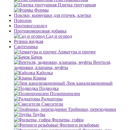
Плитка тротуарная
Формы
Поилки, кормушки для птичек, клетки
Поролон
Противогололед
Противоморозная добавка
Сад и огород
Резина жидкая
Сантехника
Арматура и прочее
Бачок
Вентиля,
задвижки, клапаны, муфты
Каболка
Краны
Люк канализационный
Подводка
Полипропилен
Радиаторы
Смесители
Тройники, переходники
Трубы
Фильтры, гофра
Фитинги резьбовые