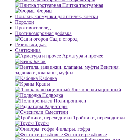
Плитка тротуарная
Формы
Поилки, кормушки для птичек, клетки
Поролон
Противогололед
Противоморозная добавка
Сад и огород
Резина жидкая
Сантехника
Арматура и прочее
Бачок
Вентиля,
задвижки, клапаны, муфты
Каболка
Краны
Люк канализационный
Подводка
Полипропилен
Радиаторы
Смесители
Тройники, переходники
Трубы
Фильтры, гофра
Фитинги резьбовые