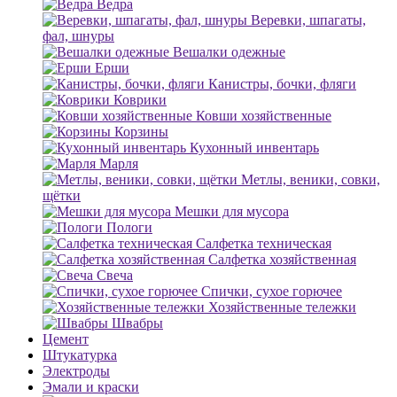
Ведра
Веревки, шпагаты,
фал, шнуры
Вешалки одежные
Ерши
Канистры, бочки, фляги
Коврики
Ковши хозяйственные
Корзины
Кухонный инвентарь
Марля
Метлы, веники, совки,
щётки
Мешки для мусора
Пологи
Салфетка техническая
Салфетка хозяйственная
Свеча
Спички, сухое горючее
Хозяйственные тележки
Швабры
Цемент
Штукатурка
Электроды
Эмали и краски