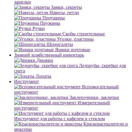
защелки
Замки, секреты
Навесы, петли
Проушины
Пружины
Ручки
Скобы строительные
Уголки, пластины
Шпингалеты
Ящики почтовые
Зимний хозяйственный инвентарь
Движки
Ледорубы, скребки для
снега
Лопаты
Инструмент
Вспомогательный
инструмент
Заклепочники, заклепки
Измерительный
инструмент
Инструмент для работы с кафелем и стеклом
Краскораспылители и
миксеры