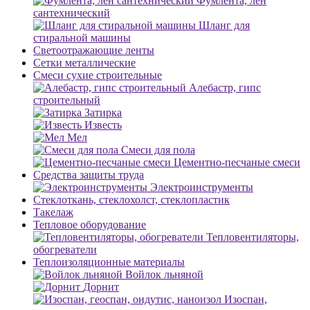
Фумлента, лен
сантехнический
Шланг для
стиральной машины
Светоотражающие ленты
Сетки металлические
Смеси сухие строительные
Алебастр, гипс
строительный
Затирка
Известь
Мел
Смеси для пола
Цементно-песчаные смеси
Средства защиты труда
Электроинструменты
Стеклоткань, стеклохолст, стеклопластик
Такелаж
Тепловое оборудование
Тепловентиляторы,
обогреватели
Теплоизоляционные материалы
Войлок льняной
Дорнит
Изоспан,