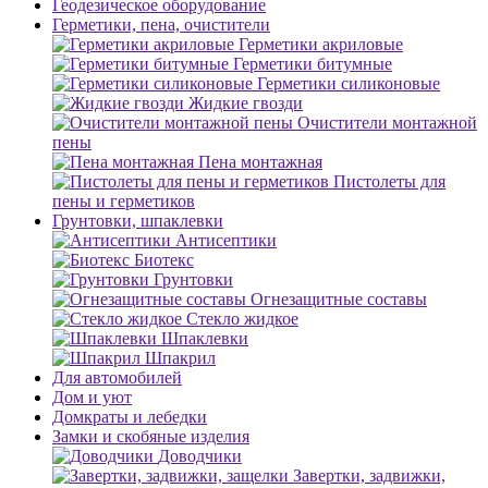
Геодезическое оборудование
Герметики, пена, очистители
Герметики акриловые
Герметики битумные
Герметики силиконовые
Жидкие гвозди
Очистители монтажной
пены
Пена монтажная
Пистолеты для
пены и герметиков
Грунтовки, шпаклевки
Антисептики
Биотекс
Грунтовки
Огнезащитные составы
Стекло жидкое
Шпаклевки
Шпакрил
Для автомобилей
Дом и уют
Домкраты и лебедки
Замки и скобяные изделия
Доводчики
Завертки, задвижки,