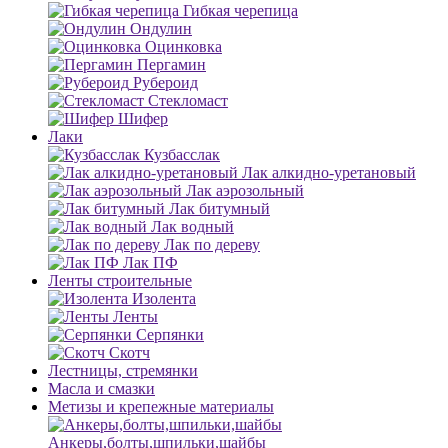
Гибкая черепица
Ондулин
Оцинковка
Пергамин
Рубероид
Стекломаст
Шифер
Лаки
Кузбасслак
Лак алкидно-уретановый
Лак аэрозольный
Лак битумный
Лак водный
Лак по дереву
Лак ПФ
Ленты строительные
Изолента
Ленты
Серпянки
Скотч
Лестницы, стремянки
Масла и смазки
Метизы и крепежные материалы
Анкеры,болты,шпильки,шайбы