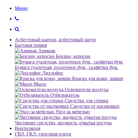
Меню
Асбестовый картон, асбестовый шнур
Бытовая химия
Аммиак
Бензин, керосин
Бумага туалетная, полотенце бум., салфетки бум.
Дихлофос
Краска для кожи, замши
Мыло
Освежители воздуха
Отбеливатель
Средства для стирки
Средства от насекомых
Уход за мебелью
Чистящие средства, жидкость д/мытья посуды
Вентиляция
ГВЛ, ГКЛ, гипсовая плита