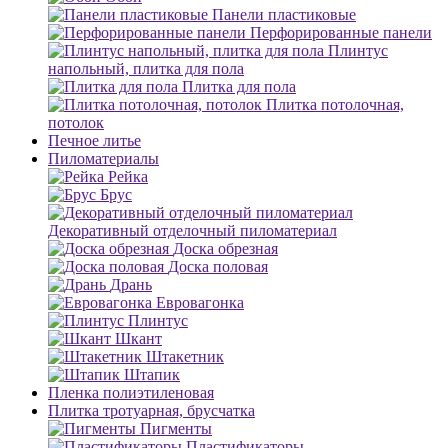
Панели пластиковые
Перфорированные панели
Плинтус
напольный, плитка для пола
Плитка для пола
Плитка потолочная,
потолок
Печное литье
Пиломатериалы
Рейка
Брус
Декоративный отделочный пиломатериал
Доска обрезная
Доска половая
Дрань
Евровагонка
Плинтус
Шкант
Штакетник
Штапик
Пленка полиэтиленовая
Плитка тротуарная, брусчатка
Пигменты
Пластификаторы