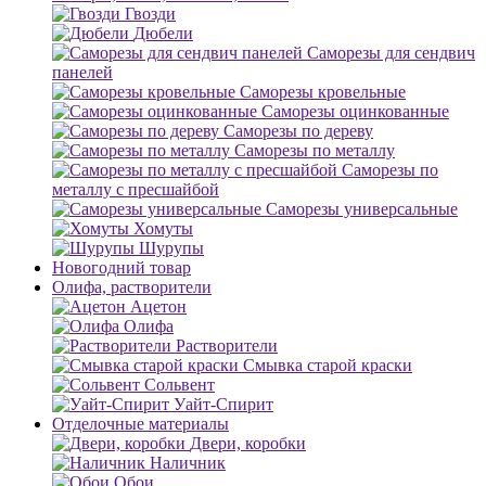
Гвозди
Дюбели
Саморезы для сендвич
панелей
Саморезы кровельные
Саморезы оцинкованные
Саморезы по дереву
Саморезы по металлу
Саморезы по
металлу с пресшайбой
Саморезы универсальные
Хомуты
Шурупы
Новогодний товар
Олифа, растворители
Ацетон
Олифа
Растворители
Смывка старой краски
Сольвент
Уайт-Спирит
Отделочные материалы
Двери, коробки
Наличник
Обои