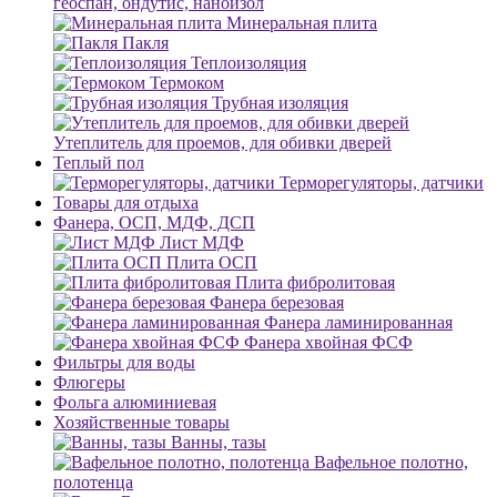
геоспан, ондутис, наноизол
Минеральная плита
Пакля
Теплоизоляция
Термоком
Трубная изоляция
Утеплитель для проемов, для обивки дверей
Теплый пол
Терморегуляторы, датчики
Товары для отдыха
Фанера, ОСП, МДФ, ДСП
Лист МДФ
Плита ОСП
Плита фибролитовая
Фанера березовая
Фанера ламинированная
Фанера хвойная ФСФ
Фильтры для воды
Флюгеры
Фольга алюминиевая
Хозяйственные товары
Ванны, тазы
Вафельное полотно,
полотенца