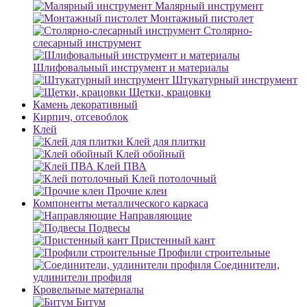
Малярный инструмент
Монтажный пистолет
Столярно-
слесарный инструмент
Шлифовальный инструмент и материалы
Штукатурный инструмент
Щетки, крацовки
Камень декоративный
Кирпич, отсевоблок
Клей
Клей для плитки
Клей обойный
Клей ПВА
Клей потолочный
Прочие клеи
Компоненты металлического каркаса
Направляющие
Подвесы
Пристенный кант
Профили строительные
Соединители,
удлинители профиля
Кровельные материалы
Битум